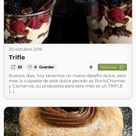
20 octubre 2016
Trifle
0
33
0
Guardar
Delicioso
Buenos dias, hoy tenemos un nuevo desafío dulce, este
mes la culpable de este dulce pecado es RocíoChismes
y Cacharros, su propuesta para este mes es un TRIFLE
(...)