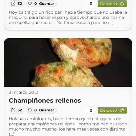
0
32
0
Guardar
Delicioso
Hoy os traigo un rico pan, hacia tiempo que no usaba la
maquina para hacer el pan y aprovechando una harina
de espelta que recibí... No tenia escusa para no (...)
31 marzo 2012
Champiñones rellenos
0
32
0
Guardar
Delicioso
Holaaaa amibloguis, hace tiempo que tenia ganas de
preparar champiñones rellenos... como me han gustado
mucho mucho mucho, los hare mas veces con distinto
(...)