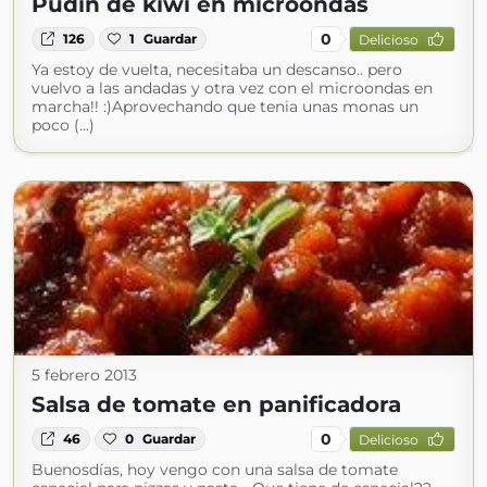
Pudin de kiwi en microondas
0
126
1
Guardar
Delicioso
Ya estoy de vuelta, necesitaba un descanso.. pero
vuelvo a las andadas y otra vez con el microondas en
marcha!! :)Aprovechando que tenia unas monas un
poco (...)
5 febrero 2013
Salsa de tomate en panificadora
0
46
0
Guardar
Delicioso
Buenosdías, hoy vengo con una salsa de tomate