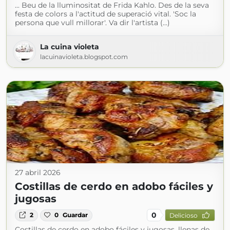
... Beu de la lluminositat de Frida Kahlo. Des de la seva
festa de colors a l'actitud de superació vital. 'Soc la
persona que vull millorar'. Va dir l'artista (...)
La cuina violeta
lacuinavioleta.blogspot.com
27 abril 2026
Costillas de cerdo en adobo fáciles y
jugosas
0
2
0
Guardar
Delicioso
Costillas de cerdo en adobo fáciles y jugosas, llenas de