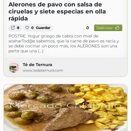
Alerones de pavo con salsa de
ciruelas y siete especias en olla
rápida
0
8
0
Guardar
Delicioso
POSTRE: Yogur griego de cabra con miel de
azaharTod@s sabemos, que la carne de pavo es recia y
se debe cocinar un poco más, los ALERONES son una
parte que una (...)
Té de Ternura
www.tedeternura.com