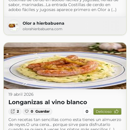
sabor, marinadas…La entrada Costillas de cerdo en
adobo fáciles y jugosas aparece primero en Olor a (...)
Olor a hierbabuena
olorahierbabuena.com
19 abril 2026
Longanizas al vino blanco
0
2
0
Guardar
Delicioso
Con recetas tan sencillas como esta tienes un almuerzo
de reyes.O una cena... porque sirve para disfrutarlo
cuando se quiera.A veces los platos más sencillos (...)