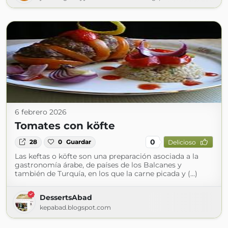
6 febrero 2026
Tomates con köfte
0
28
0
Guardar
Delicioso
Las keftas o köfte son una preparación asociada a la
gastronomía árabe, de países de los Balcanes y
también de Turquía, en los que la carne picada y (...)
DessertsAbad
kepabad.blogspot.com