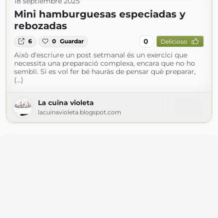
18 septiembre 2025
Mini hamburguesas especiadas y
rebozadas
0
6
0
Guardar
Delicioso
Això d'escriure un post setmanal és un exercici que
necessita una preparació complexa, encara que no ho
sembli. Si es vol fer bé hauràs de pensar què preparar,
(...)
La cuina violeta
lacuinavioleta.blogspot.com