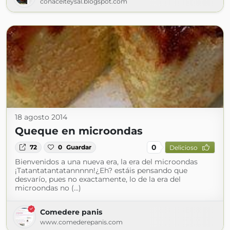
conaceiteysal.blogspot.com
18 agosto 2014
Queque en microondas
0
72
0
Guardar
Delicioso
Bienvenidos a una nueva era, la era del microondas
¡Tatantatantatannnnn!¿Eh? estáis pensando que
desvarío, pues no exactamente, lo de la era del
microondas no (...)
Comedere panis
www.comederepanis.com