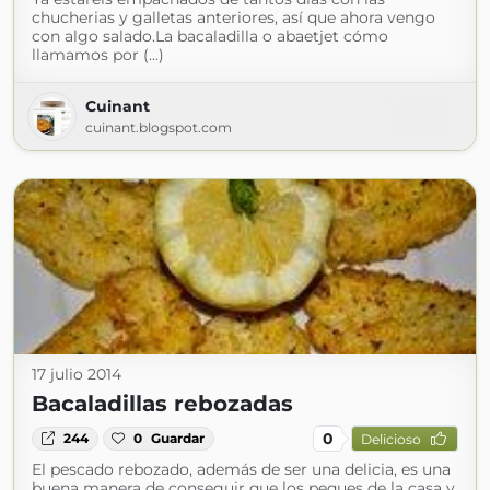
chucherias y galletas anteriores, así que ahora vengo
con algo salado.La bacaladilla o abaetjet cómo
llamamos por (...)
Cuinant
cuinant.blogspot.com
17 julio 2014
Bacaladillas rebozadas
0
244
0
Guardar
Delicioso
El pescado rebozado, además de ser una delicia, es una
buena manera de conseguir que los peques de la casa y