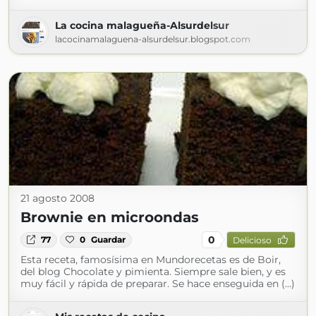
La cocina malagueña-Alsurdelsur
lacocinamalaguena-alsurdelsur.blogspot.com
21 agosto 2008
Brownie en microondas
0
77
0
Guardar
Delicioso
Esta receta, famosísima en Mundorecetas es de Boir,
del blog Chocolate y pimienta. Siempre sale bien, y es
muy fácil y rápida de preparar. Se hace enseguida en (...)