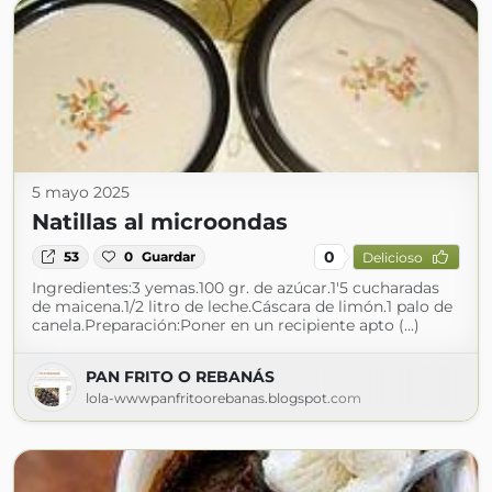
5 mayo 2025
Natillas al microondas
0
53
0
Guardar
Delicioso
Ingredientes:3 yemas.100 gr. de azúcar.1'5 cucharadas
de maicena.1/2 litro de leche.Cáscara de limón.1 palo de
canela.Preparación:Poner en un recipiente apto (...)
PAN FRITO O REBANÁS
lola-wwwpanfritoorebanas.blogspot.com