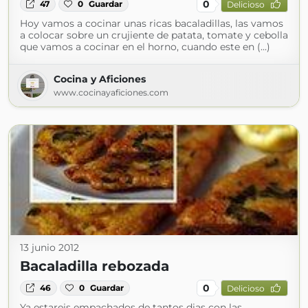
0
47
0
Guardar
Delicioso
Hoy vamos a cocinar unas ricas bacaladillas, las vamos
a colocar sobre un crujiente de patata, tomate y cebolla
que vamos a cocinar en el horno, cuando este en (...)
Cocina y Aficiones
www.cocinayaficiones.com
13 junio 2012
Bacaladilla rebozada
0
46
0
Guardar
Delicioso
Ya estareis empachados de tantos dias con las