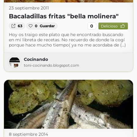
23 septiembre 2011
Bacaladillas fritas "bella molinera"
0
63
0
Guardar
Delicioso
Hoy os traigo este plato que he encontrado buscando
en mi libreta de recetas. No recuerdo de donde la cogí
porque hace mucho tiempo( ya no me acordaba de (...)
Cocinando
toni-cocinando.blogspot.com
8 septiembre 2014