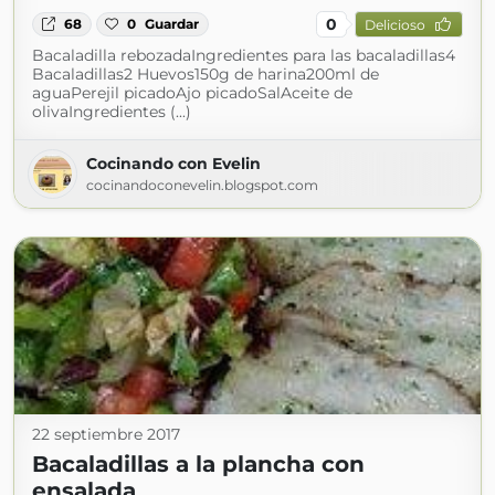
0
68
0
Guardar
Delicioso
Bacaladilla rebozadaIngredientes para las bacaladillas4
Bacaladillas2 Huevos150g de harina200ml de
aguaPerejil picadoAjo picadoSalAceite de
olivaIngredientes (...)
Cocinando con Evelin
cocinandoconevelin.blogspot.com
22 septiembre 2017
Bacaladillas a la plancha con
ensalada