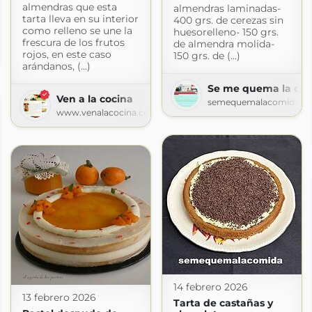
almendras que esta
almendras laminadas-
tarta lleva en su interior
400 grs. de cerezas sin
como relleno se une la
huesorelleno- 150 grs.
frescura de los frutos
de almendra molida-
rojos, en este caso
150 grs. de (...)
m
arándanos, (...)
Se me quema la co
Ven a la cocina
semequemalacomida.bl
www.venalacocina.com
14 febrero 2026
13 febrero 2026
Tarta de castañas y