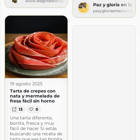
www.elagoradeangeles.com
Paz y gloria en la co
pazygloriaenlacocina.bl
19 agosto 2025
Tarta de crepes con
nata y mermelada de
fresa fácil sin horno
13
0
Una tarta diferente,
bonita, fresca y muy
fácil de hacer Si estás
buscando una receta de
tarta que sea tan bonita