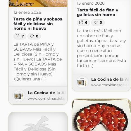
15 enero 2026
Tarta fácil de flan y
12 enero 2026
galletas sin horno
Tarta de piña y sobaos
6
0
fácil y deliciosa sin
horno ni huevo
La tarta más fácil con
un sobre de flan y
7
0
galletas: rápida, barata y
La TARTA de PIÑA y
sin horno Hay recetas
SOBAOS Más Fácil y
que no necesitan
Deliciosa (Sin Horno y
presentación porque
sin Huevo) La TARTA de
funcionan siempre. Esta
PIÑA y SOBAOS Más
tarta (...)
Fácil y Deliciosa (Sin
Horno y sin Huevo)
¿Quieres una (...)
La Cocina de la A
www.comidinasdelaa
La Cocina de la Abuela
www.comidinasdelaabuela.com