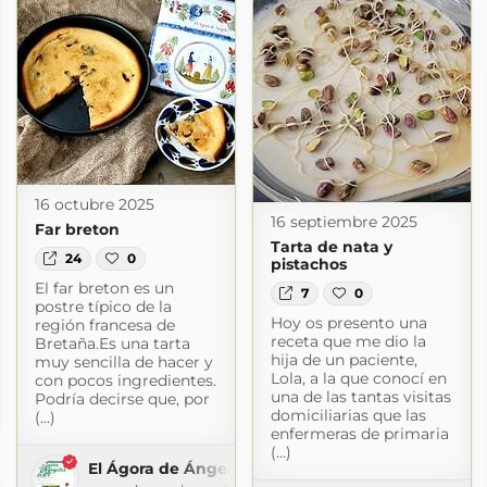
16 octubre 2025
16 septiembre 2025
Far breton
Tarta de nata y
24
0
pistachos
El far breton es un
7
0
postre típico de la
Hoy os presento una
región francesa de
receta que me dio la
Bretaña.Es una tarta
hija de un paciente,
muy sencilla de hacer y
Lola, a la que conocí en
con pocos ingredientes.
una de las tantas visitas
omida
Podría decirse que, por
domiciliarias que las
(...)
blogspot.com
enfermeras de primaria
(...)
El Ágora de Ángeles