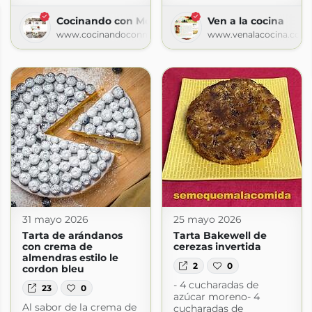
Cocinando con Montse
Ven a la cocina
www.cocinandoconmontse.com
www.venalacocina.com
31 mayo 2026
25 mayo 2026
Tarta de arándanos
Tarta Bakewell de
con crema de
cerezas invertida
almendras estilo le
2
0
cordon bleu
- 4 cucharadas de
23
0
azúcar moreno- 4
Al sabor de la crema de
cucharadas de