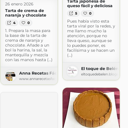
Tarta japonesa de
26 enero 2026
queso fácil y deliciosa
Tarta de crema de
5
0
naranja y chocolate
Pues había visto esta
4
0
tarta viral por la redes, y
1. Prepara la masa para
me llamo mucho la
la base de la tarta de
atención, porque no
crema de naranja y
lleva queso, aunque se
chocolate. Añade a un
lo puedes poner, es
bol la harina, la sal, la
facilísima y se hacen un
mantequilla y mezcla
(...)
con las manos hasta (...)
mida
El toque de Belén
Anna Recetas Fáciles
ogspot.com
eltoquedebelen.blogspot.
www.annarecetasfaciles.com