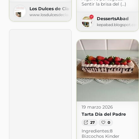
Sentir la brisa del (...)
Los Dulces de Claudia
www.losdulcesdeclaudia.com
DessertsAbad
kepabad.blogspot.co
19 marzo 2026
Tarta Día del Padre
27
0
Ingredientes:8
Bizcochos Kinder