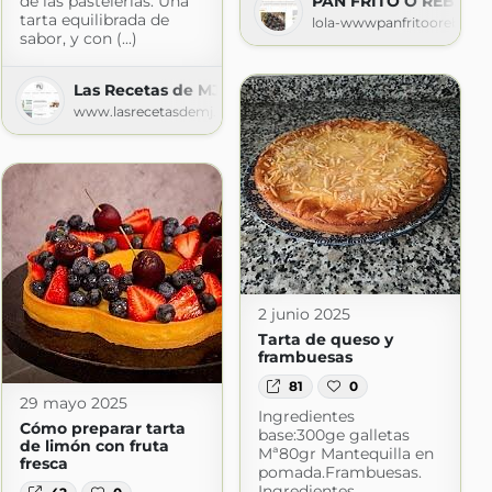
de las pastelerías. Una
PAN FRITO O REBANÁ
cina
tarta equilibrada de
lola-wwwpanfritoorebanas
sabor, y con (...)
ogspot.com
Las Recetas de MJ
www.lasrecetasdemj.com
2 junio 2025
Tarta de queso y
frambuesas
81
0
29 mayo 2025
Ingredientes
Cómo preparar tarta
base:300ge galletas
de limón con fruta
Mª80gr Mantequilla en
fresca
pomada.Frambuesas.
Ingredientes