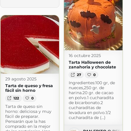
16 octubre 2025
Tarta Halloween de
zanahoria y chocolate
27
0
29 agosto 2025
Ingredientes:100 gr, de
Tarta de queso y fresa
nueces,250 gr. de
fácil sin horno
harina.20 gr. de cacao
en polvo.1 cucharadita
122
0
de bicarbonato.2
Tarta de queso sin
cucharaditas de
horno: deliciosa y muy
levadura en polvo.1/2
fácil de preparar.
cucharadita de (...)
Pensarán que la has
comprado en la mejor