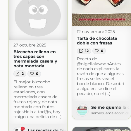
12 noviembre 2025
Tarta de chocolate
doble con fresas
27 octubre 2025
12
0
Bizcocho relleno en
tres capas con
Receta de
mermelada casera y
@nigellalawsonAntes
nata montada
de nada explicaros la
razón de que a algunas
2
0
fresas se les vea el
El mejor bizcocho
borde blanco. Descubrí
relleno en tres
a alguien, se dice el
estaciones, con
pecado, no el (...)
mermelada casera de
frutos rojos y de nata
montada con frutos
Se me quema la c
rojosHola a tod@s, hoy
semequemalacomida.
traigo una delicia de (...)
Las recetas de Tere