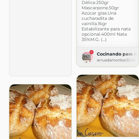
Délice.250gr
Mascarpone.50gr
Azúcar glas.Una
cucharadita de
vainilla.16gr
Estabilizante para nata
opcional.400ml Nata
35%M.G. (...)
Cocinando para m
arruadamontse30.blo