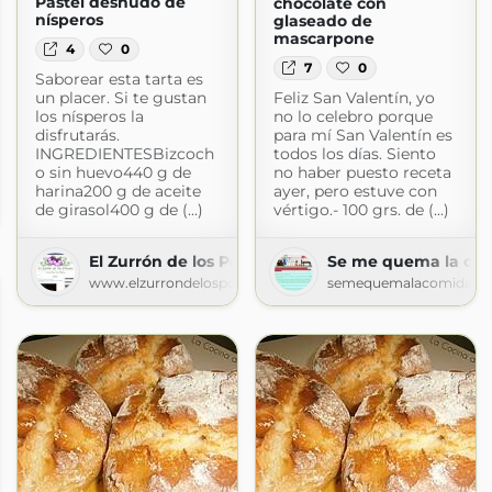
Pastel desnudo de
chocolate con
nísperos
glaseado de
mascarpone
4
0
7
0
Saborear esta tarta es
un placer. Si te gustan
Feliz San Valentín, yo
los nísperos la
no lo celebro porque
disfrutarás.
para mí San Valentín es
INGREDIENTESBizcoch
todos los días. Siento
o sin huevo440 g de
no haber puesto receta
is peques 2
harina200 g de aceite
ayer, pero estuve con
de girasol400 g de (...)
vértigo.- 100 grs. de (...)
gspot.com
El Zurrón de los Postres
Se me quema la co
www.elzurrondelospostres.com
semequemalacomida.bl