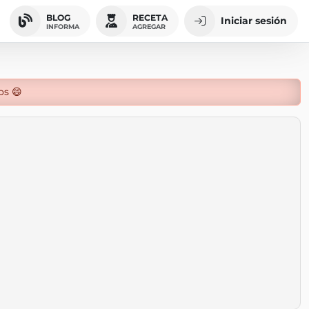
BLOG
RECETA
Iniciar sesión
INFORMA
AGREGAR
os 😄