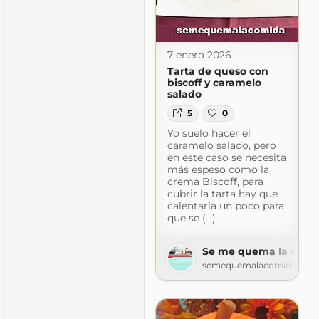
7 enero 2026
Tarta de queso con
biscoff y caramelo
salado
5
0
Yo suelo hacer el
caramelo salado, pero
en este caso se necesita
más espeso como la
crema Biscoff, para
cubrir la tarta hay que
calentarla un poco para
que se (...)
Se me quema la comi
ela
semequemalacomida.blog
ela.com