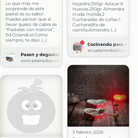
Lo que más me
hojaldre.250gr Azúcar.6
sorprende de este
Huevos.250gr Almendra
pastel es su sabor.
cruda molida.2
Puedes pensar que al
Cucharadas de coñac.1
llevar queso de cabra se
Cucharadita de
“Pasteles con historia”,
vainilla.Almendra (...)
Ed.Colandcol.Como
mida
siempre, te dejo (...)
Cocinando para mis p
ogspot.com
arruadamontse30.blogspo
Pasen y degusten
www.pasenydegusten.com
3 febrero 2026