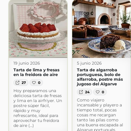
19 junio 2026
5 junio 2026
Tarta de lima y fresas
Tarta de algarroba
en la freidora de aire
portuguesa, bolo de
alfarroba, postre más
27
0
jugoso del Algarve
Hoy preparamos una
24
0
deliciosa tarta de fresas
Como viajero
y lima en la airfriyer. Un
incansable y playero a
postre súper fácil,
tiempo total, pocas
rápido y muy
cosas me recargan
refrescante, ideal para
tanto las pilas como
aprovechar tu freidora
una buena escapada al
de aire (...)
Algarve portugués.