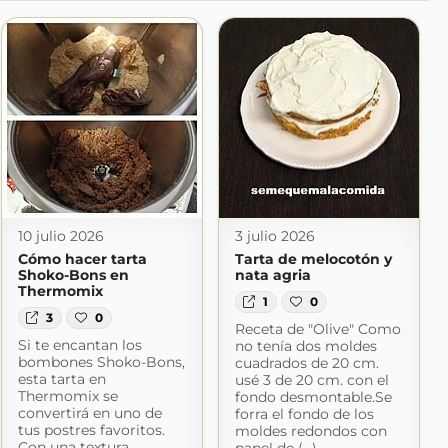
10 julio 2026
3 julio 2026
Cómo hacer tarta
Tarta de melocotón y
Shoko-Bons en
nata agria
Thermomix
1
0
3
0
Receta de "Olive" Como
Si te encantan los
no tenía dos moldes
bombones Shoko-Bons,
cuadrados de 20 cm.
esta tarta en
usé 3 de 20 cm. con el
Thermomix se
fondo desmontable.Se
convertirá en uno de
forra el fondo de los
tus postres favoritos.
moldes redondos con
Con una textura