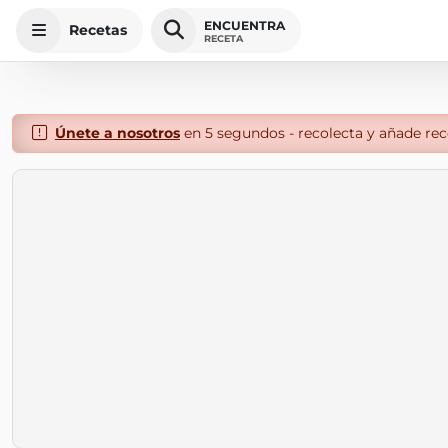
ENCUENTRA
Recetas
RECETA
Únete a nosotros
en 5 segundos - recolecta y añade rece