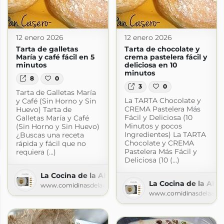
12 enero 2026
12 enero 2026
Tarta de galletas
Tarta de chocolate y
María y café fácil en 5
crema pastelera fácil y
minutos
deliciosa en 10
minutos
8
0
3
0
Tarta de Galletas María
La TARTA Chocolate y
y Café (Sin Horno y Sin
CREMA Pastelera Más
Huevo) Tarta de
Fácil y Deliciosa (10
Galletas María y Café
Minutos y pocos
(Sin Horno y Sin Huevo)
Ingredientes) La TARTA
¿Buscas una receta
buela
Chocolate y CREMA
rápida y fácil que no
buela.com
Pastelera Más Fácil y
requiera (...)
Deliciosa (10 (...)
La Cocina de la Abuela
La Cocina de la Abu
www.comidinasdelaabuela.com
www.comidinasdelaabu