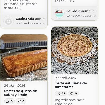
papel de (...)
cremosa, un intenso
sabor a (...)
Se me quema la comi
semequemalacomida.blog
Cocinando con Mamy
cocinandoconmamy.es
27 abril 2026
Tarta asturiana de
26 abril 2026
almendras
Pastel de queso de
24
0
cabra y limón
Ingredientes tarta:1
0
0
Lámina de