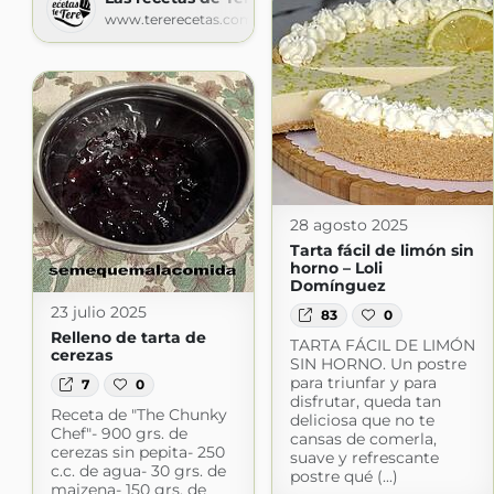
www.tererecetas.com
28 agosto 2025
Tarta fácil de limón sin
horno – Loli
Domínguez
23 julio 2025
83
0
Relleno de tarta de
TARTA FÁCIL DE LIMÓN
cerezas
SIN HORNO. Un postre
para triunfar y para
7
0
disfrutar, queda tan
Receta de "The Chunky
deliciosa que no te
Chef"- 900 grs. de
cansas de comerla,
cerezas sin pepita- 250
suave y refrescante
c.c. de agua- 30 grs. de
postre qué (...)
maizena- 150 grs. de