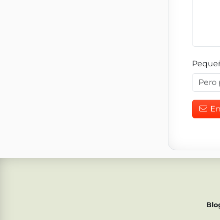
Pequeñ
En
Blo