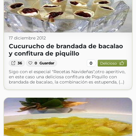
17 diciembre 2012
Cucurucho de brandada de bacalao
y confitura de piquillo
0
36
0
Guardar
Delicioso
Sigo con el especial "Recetas Navideñas",otro aperitivo,
en este caso una deliciosa confitura de Piquillo con
brandada de bacalao, la combinación es estupenda, (...)