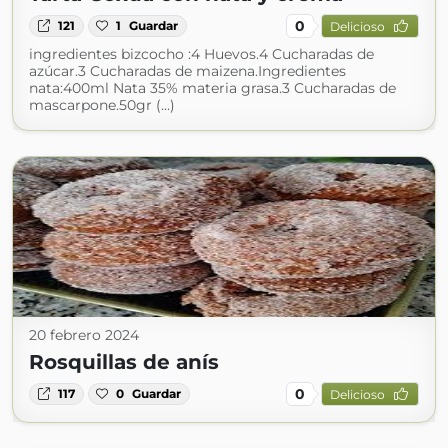
0
121
1
Guardar
Delicioso
ingredientes bizcocho :4 Huevos.4 Cucharadas de
azúcar.3 Cucharadas de maizena.Ingredientes
nata:400ml Nata 35% materia grasa.3 Cucharadas de
mascarpone.50gr (...)
20 febrero 2024
Rosquillas de anís
0
117
0
Guardar
Delicioso