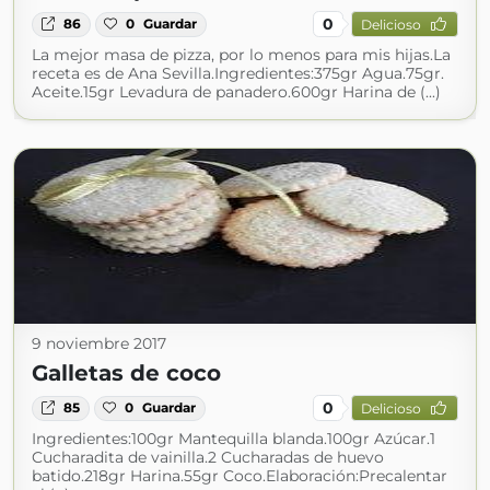
0
86
0
Guardar
Delicioso
La mejor masa de pizza, por lo menos para mis hijas.La
receta es de Ana Sevilla.Ingredientes:375gr Agua.75gr.
Aceite.15gr Levadura de panadero.600gr Harina de (...)
9 noviembre 2017
Galletas de coco
0
85
0
Guardar
Delicioso
Ingredientes:100gr Mantequilla blanda.100gr Azúcar.1
Cucharadita de vainilla.2 Cucharadas de huevo
batido.218gr Harina.55gr Coco.Elaboración:Precalentar