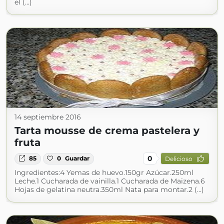
el (...)
14 septiembre 2016
Tarta mousse de crema pastelera y
fruta
0
85
0
Guardar
Delicioso
Ingredientes:4 Yemas de huevo.150gr Azúcar.250ml
Leche.1 Cucharada de vainilla.1 Cucharada de Maizena.6
Hojas de gelatina neutra.350ml Nata para montar.2 (...)