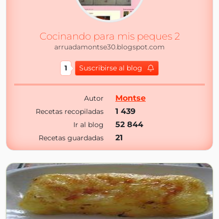
Cocinando para mis peques 2
arruadamontse30.blogspot.com
1
Suscribirse al blog
Montse
Autor
1 439
Recetas recopiladas
52 844
Ir al blog
21
Recetas guardadas