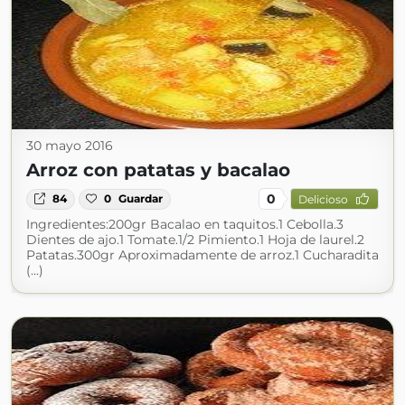
30 mayo 2016
Arroz con patatas y bacalao
0
84
0
Guardar
Delicioso
Ingredientes:200gr Bacalao en taquitos.1 Cebolla.3
Dientes de ajo.1 Tomate.1/2 Pimiento.1 Hoja de laurel.2
Patatas.300gr Aproximadamente de arroz.1 Cucharadita
(...)