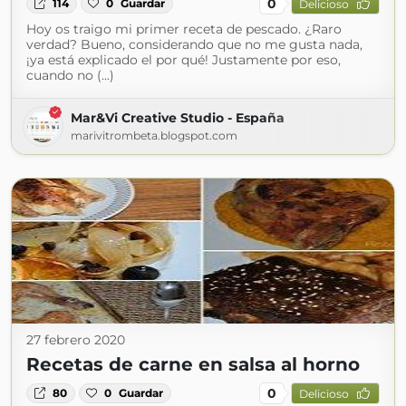
0
114
0
Guardar
Delicioso
Hoy os traigo mi primer receta de pescado. ¿Raro
verdad? Bueno, considerando que no me gusta nada,
¡ya está explicado el por qué! Justamente por eso,
cuando no (...)
Mar&Vi Creative Studio - España
marivitrombeta.blogspot.com
27 febrero 2020
Recetas de carne en salsa al horno
0
80
0
Guardar
Delicioso