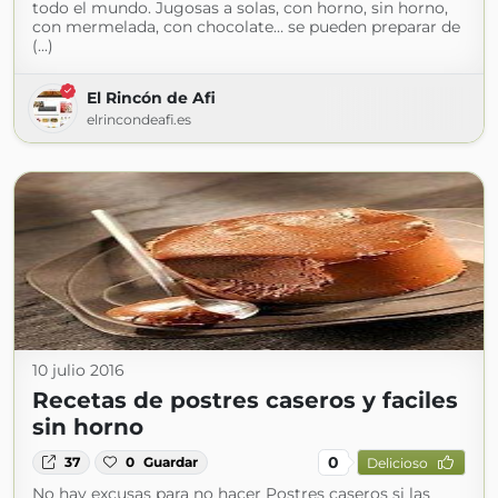
todo el mundo. Jugosas a solas, con horno, sin horno,
con mermelada, con chocolate… se pueden preparar de
(...)
El Rincón de Afi
elrincondeafi.es
10 julio 2016
Recetas de postres caseros y faciles
sin horno
0
37
0
Guardar
Delicioso
No hay excusas para no hacer Postres caseros si las