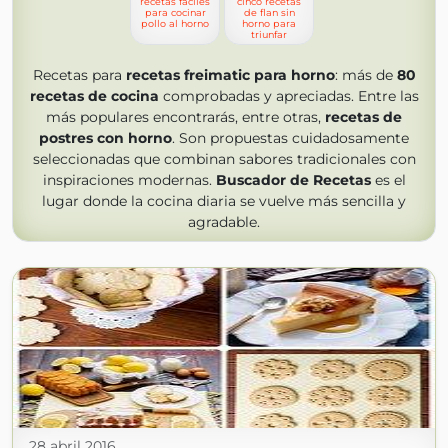
recetas faciles
cinco recetas
para cocinar
de flan sin
pollo al horno
horno para
triunfar
Recetas para
recetas freimatic para horno
: más de
80
recetas de cocina
comprobadas y apreciadas. Entre las
más populares encontrarás, entre otras,
recetas de
postres con horno
. Son propuestas cuidadosamente
seleccionadas que combinan sabores tradicionales con
inspiraciones modernas.
Buscador de Recetas
es el
lugar donde la cocina diaria se vuelve más sencilla y
agradable.
28 abril 2016