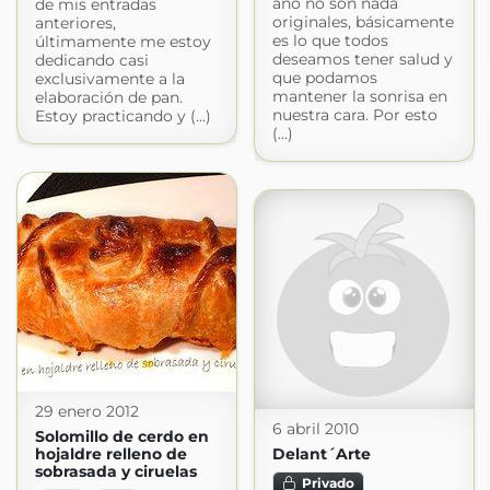
año no son nada
de mis entradas
originales, básicamente
anteriores,
es lo que todos
últimamente me estoy
deseamos tener salud y
dedicando casi
que podamos
exclusivamente a la
mantener la sonrisa en
elaboración de pan.
nuestra cara. Por esto
Estoy practicando y (...)
(...)
29 enero 2012
6 abril 2010
Solomillo de cerdo en
hojaldre relleno de
Delant´Arte
sobrasada y ciruelas
Privado