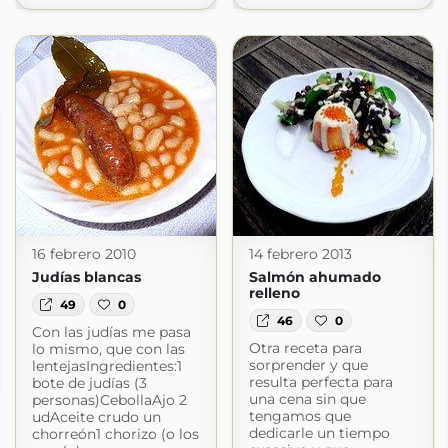
16 febrero 2010
14 febrero 2013
Judías blancas
Salmón ahumado
relleno
49
0
46
0
Con las judías me pasa
Otra receta para
lo mismo, que con las
sorprender y que
lentejasIngredientes:1
resulta perfecta para
bote de judías (3
una cena sin que
personas)CebollaAjo 2
tengamos que
udAceite crudo un
dedicarle un tiempo
chorreón1 chorizo (o los