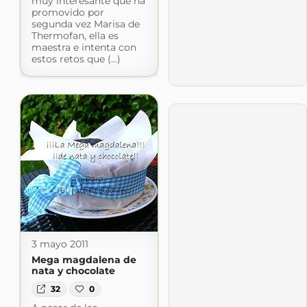
muy interesante que ha
promovido por
segunda vez Marisa de
Thermofan, ella es
maestra e intenta con
estos retos que (...)
3 mayo 2011
Mega magdalena de
nata y chocolate
32
0