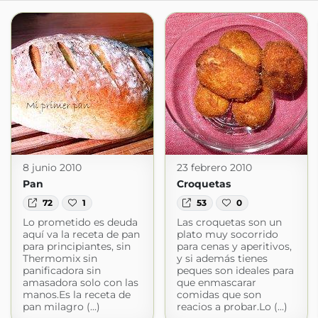
8 junio 2010
23 febrero 2010
Pan
Croquetas
72
1
53
0
Lo prometido es deuda
Las croquetas son un
aquí va la receta de pan
plato muy socorrido
para principiantes, sin
para cenas y aperitivos,
Thermomix sin
y si además tienes
panificadora sin
peques son ideales para
amasadora solo con las
que enmascarar
manos.Es la receta de
comidas que son
pan milagro (...)
reacios a probar.Lo (...)