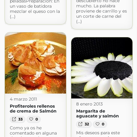
descubierto no hace
peladasPreparación: En
mucho. La palabra
un vaso de batidora
proviene de carrillo y es
mezclar el queso con la
un corte de carne del
(...)
(...)
4 marzo 2011
8 enero 2013
Profiteroles rellenos
de crema de Salmón
Margarita de
aguacate y salmón
33
0
32
0
Como ya os he
Mis deseos para este
comentado en alguna