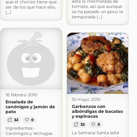
está la mermelada de
que el chorizo tiene que
tomate, así que aunque
ser de los que hace ella,
se ha pasado un poco la
(...)
temporada (...)
16 febrero 2010
10 mayo 2010
Ensalada de
Garbanzos con
canónigos y jamón de
albóndigas de bacalao
pato
y espinacas
32
0
32
0
Ingredientes:-
La Semana Santa está
Canónigos y lechugas