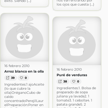
nos van entrando por
éxito. Siendo (...)
los ojos que cuesta (...)
16 febrero 2010
16 febrero 2010
Arroz blanco en la olla
Puré de verduras
39
0
38
0
Ingredientes:1 ajoAceite
Ingredientes:1. Bolsa de
(lo que cubre la
preparado de sopa
olla)OréganoCubo de
juliana ya lavada2. 1
caldo
tomate3. 1 cebolla4. 1
concentradoPerejilLaur
patata grande5. 2
elPreparación:Poner en