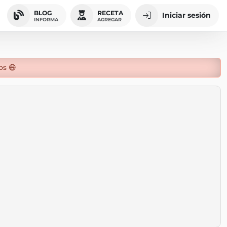
BLOG
RECETA
Iniciar sesión
INFORMA
AGREGAR
os 😄