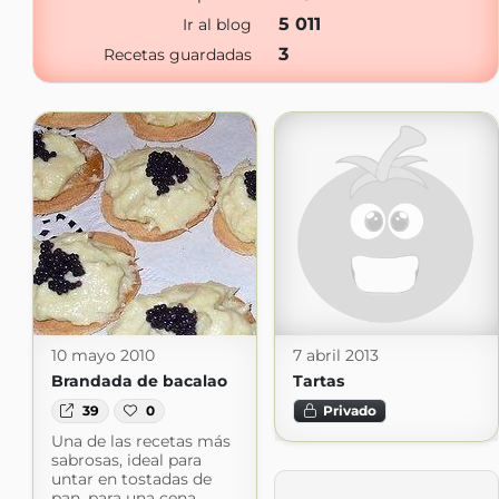
5 011
Ir al blog
3
Recetas guardadas
10 mayo 2010
7 abril 2013
Brandada de bacalao
Tartas
39
0
Privado
Una de las recetas más
sabrosas, ideal para
untar en tostadas de
pan, para una cena