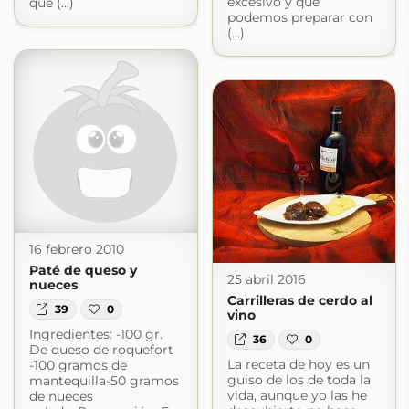
excesivo y que
que (...)
podemos preparar con
(...)
16 febrero 2010
Paté de queso y
25 abril 2016
nueces
Carrilleras de cerdo al
39
0
vino
Ingredientes: -100 gr.
36
0
De queso de roquefort
La receta de hoy es un
-100 gramos de
guiso de los de toda la
mantequilla-50 gramos
vida, aunque yo las he
de nueces