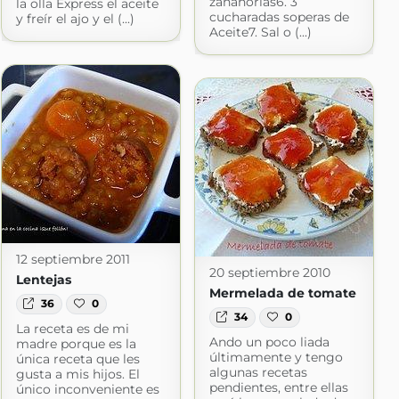
zanahorias6. 3
la olla Express el aceite
cucharadas soperas de
y freír el ajo y el (...)
Aceite7. Sal o (...)
12 septiembre 2011
20 septiembre 2010
Lentejas
Mermelada de tomate
36
0
34
0
La receta es de mi
Ando un poco liada
madre porque es la
últimamente y tengo
única receta que les
algunas recetas
gusta a mis hijos. El
pendientes, entre ellas
único inconveniente es