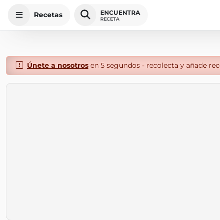
ENCUENTRA
Recetas
RECETA
Únete a nosotros
en 5 segundos - recolecta y añade rece