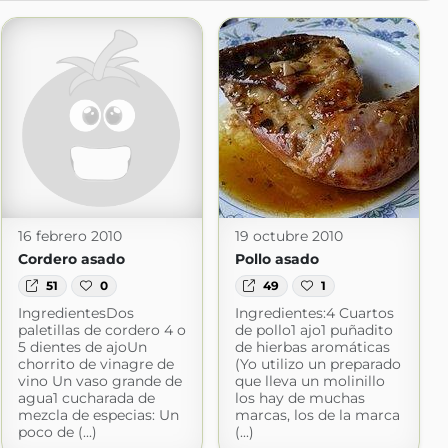
16 febrero 2010
19 octubre 2010
Cordero asado
Pollo asado
51
0
49
1
IngredientesDos
Ingredientes:4 Cuartos
paletillas de cordero 4 o
de pollo1 ajo1 puñadito
5 dientes de ajoUn
de hierbas aromáticas
chorrito de vinagre de
(Yo utilizo un preparado
vino Un vaso grande de
que lleva un molinillo
agua1 cucharada de
los hay de muchas
mezcla de especias: Un
marcas, los de la marca
poco de (...)
(...)