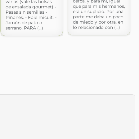
cerca, y para mí, igual
varias (vale las bolsas
que para mis hermanos,
de ensalada gourmet) -
era un suplicio. Por una
Pasas sin semillas -
parte me daba un poco
Piñones. - Foie micuit. -
de miedo y por otra, en
Jamón de pato o
lo relacionado con (...)
serrano. PARA (...)