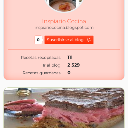
Inspiario Cocina
inspiariococina.blogspot.com
0
Suscribirse al blog
111
Recetas recopiladas
2 529
Ir al blog
0
Recetas guardadas