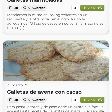
Galletas marmoladas
0
28
0
Guardar
Delicioso
Mezclamos la mitad de los ingredientes en un
recipiente y la otra mitad en el otro. A uno le
agregamos 1/3 taza de cacao en polvo. Si la masa no se
forma, (...)
19 marzo 2011
Galletas de avena con cacao
0
28
0
Guardar
Delicioso
Para pasar la tarde y de paso darle un gusto a la familia,
acá está esta receta de galletitas de avena. Muy sencilla,