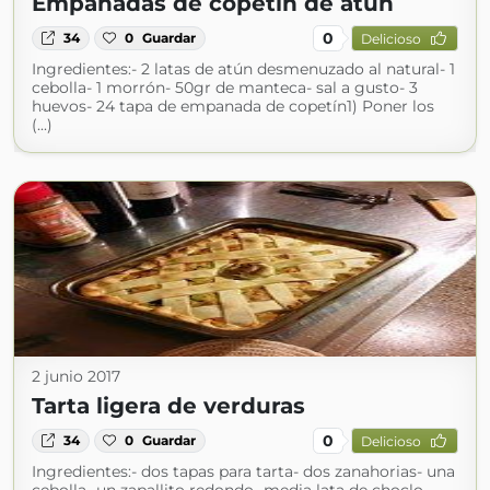
Empanadas de copetín de atún
0
34
0
Guardar
Delicioso
Ingredientes:- 2 latas de atún desmenuzado al natural- 1
cebolla- 1 morrón- 50gr de manteca- sal a gusto- 3
huevos- 24 tapa de empanada de copetín1) Poner los
(...)
2 junio 2017
Tarta ligera de verduras
0
34
0
Guardar
Delicioso
Ingredientes:- dos tapas para tarta- dos zanahorias- una