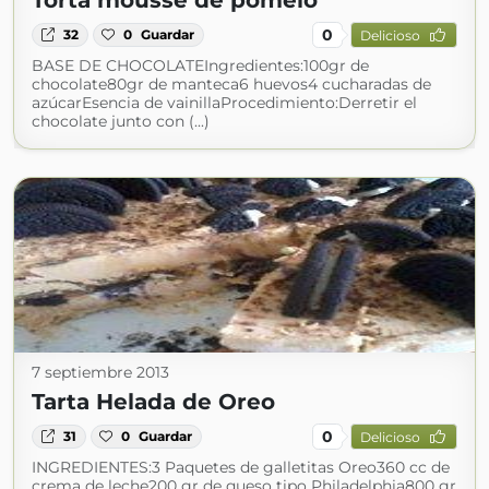
Torta mousse de pomelo
0
32
0
Guardar
Delicioso
BASE DE CHOCOLATEIngredientes:100gr de
chocolate80gr de manteca6 huevos4 cucharadas de
azúcarEsencia de vainillaProcedimiento:Derretir el
chocolate junto con (...)
7 septiembre 2013
Tarta Helada de Oreo
0
31
0
Guardar
Delicioso
INGREDIENTES:3 Paquetes de galletitas Oreo360 cc de
crema de leche200 gr de queso tipo Philadelphia800 gr