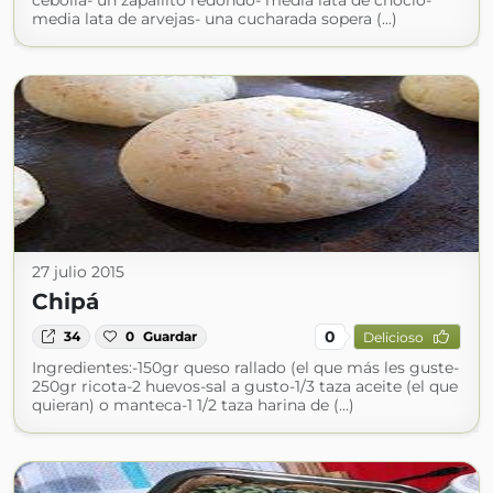
cebolla- un zapallito redondo- media lata de choclo-
media lata de arvejas- una cucharada sopera (...)
27 julio 2015
Chipá
0
34
0
Guardar
Delicioso
Ingredientes:-150gr queso rallado (el que más les guste-
250gr ricota-2 huevos-sal a gusto-1/3 taza aceite (el que
quieran) o manteca-1 1/2 taza harina de (...)