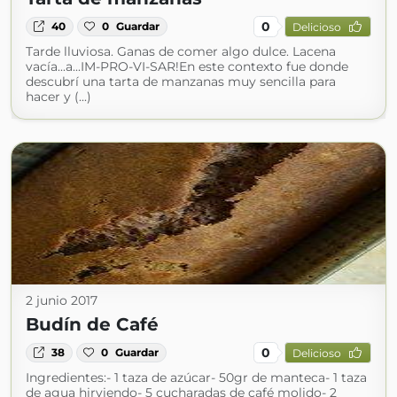
0
40
0
Guardar
Delicioso
Tarde lluviosa. Ganas de comer algo dulce. Lacena
vacía...a...IM-PRO-VI-SAR!En este contexto fue donde
descubrí una tarta de manzanas muy sencilla para
hacer y (...)
2 junio 2017
Budín de Café
0
38
0
Guardar
Delicioso
Ingredientes:- 1 taza de azúcar- 50gr de manteca- 1 taza
de agua hirviendo- 5 cucharadas de café molido- 2