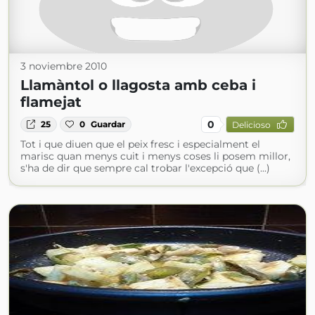
3 noviembre 2010
Llamàntol o llagosta amb ceba i
flamejat
0
25
0
Guardar
Delicioso
Tot i que diuen que el peix fresc i especialment el
marisc quan menys cuit i menys coses li posem millor,
s'ha de dir que sempre cal trobar l'excepció que (...)