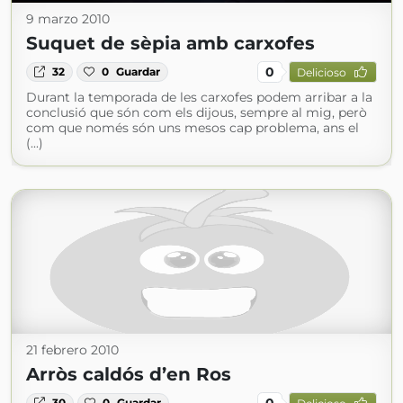
9 marzo 2010
Suquet de sèpia amb carxofes
0
32
0
Guardar
Delicioso
Durant la temporada de les carxofes podem arribar a la
conclusió que són com els dijous, sempre al mig, però
com que només són uns mesos cap problema, ans el
(...)
21 febrero 2010
Arròs caldós d’en Ros
0
30
0
Guardar