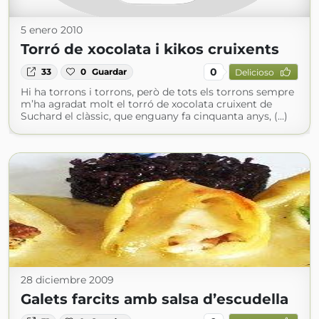
5 enero 2010
Torró de xocolata i kikos cruixents
0
33
0
Guardar
Delicioso
Hi ha torrons i torrons, però de tots els torrons sempre
m’ha agradat molt el torró de xocolata cruixent de
Suchard el clàssic, que enguany fa cinquanta anys, (...)
28 diciembre 2009
Galets farcits amb salsa d’escudella