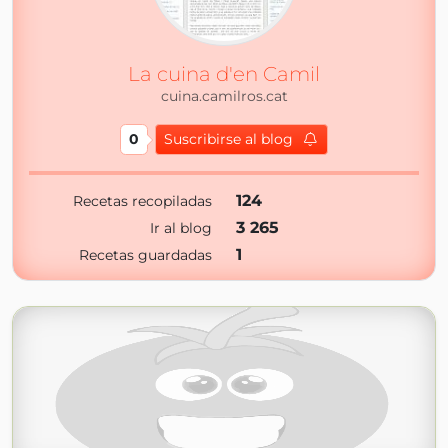
La cuina d'en Camil
cuina.camilros.cat
0
Suscribirse al blog
124
Recetas recopiladas
3 265
Ir al blog
1
Recetas guardadas