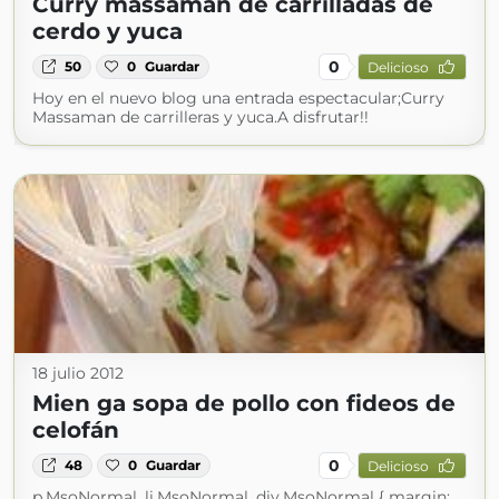
Curry massaman de carrilladas de
cerdo y yuca
0
50
0
Guardar
Delicioso
Hoy en el nuevo blog una entrada espectacular;Curry
Massaman de carrilleras y yuca.A disfrutar!!
18 julio 2012
Mien ga sopa de pollo con fideos de
celofán
0
48
0
Guardar
Delicioso
p.MsoNormal, li.MsoNormal, div.MsoNormal { margin: