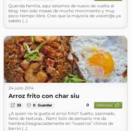
Querida familia, aquí estamos de nuevo de vuelta al
blog. Han sido meses de mucho movimiento y muy
poco tiempo libre. Creo que la mayoría de vosotr@s ya
sabéis (...)
24 julio 2014
Arroz frito con char siu
0
33
0
Guardar
Delicioso
¿A quien no le gusta el arroz frito? Suelto, sazonado,
lleno de texturas... Ñam! Solo de pensarlo me da
hambre.Desgraciadamente en “nuestros” chinos de
barrio (...)