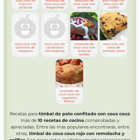
cous cous de
ensalada de
ensalada de
parrillada con
mijo con
cous cous con
cous-cous con
cous-cous de
verduras
langostinos
endibias
coliflor
cous cous con
cous-cous de
ensalada de
cous cous con
tallarines de
casablanca
cous cous con
salsa de
calabacín
con verduras
verduras
tomates secos
asadas
ensalada de
cous cous con
vegetales
frescos
Recetas para
timbal de pato confitado con cous cous
:
más de
10
recetas de cocina
comprobadas y
apreciadas. Entre las más populares encontrarás, entre
otras,
timbal de cous cous rojo con remolacha y