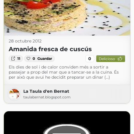
28 octubre 2012
Amanida fresca de cuscús
0
11
0
Guardar
Delicioso
Els dies de sol i de calor conviden més a sortir a
passejar a prop del mar que a tancar-se a la cuina. És
per això que avui he decidit preparar un dinar (...)
La Taula d'en Bernat
taulabernat.blogspot.com