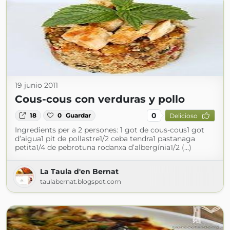
19 junio 2011
Cous-cous con verduras y pollo
0
18
0
Guardar
Delicioso
Ingredients per a 2 persones: 1 got de cous-cous1 got
d’aigua1 pit de pollastre1/2 ceba tendra1 pastanaga
petita1/4 de pebrotuna rodanxa d’albergínia1/2 (...)
La Taula d'en Bernat
taulabernat.blogspot.com