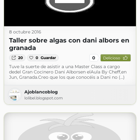
8 octubre 2016
Taller sobre algas con dani albors en
granada
0
20
0
Guardar
Delicioso
Tuve la suerte de asistir a una Master Class a cargo
dedel Gran Cocinero Dani Alborsen elAula By Cheff,en
Jun, Granada.Creo que los que conocéis a Dani no (...)
Ajoblancoblog
lolibel.blogspot.com