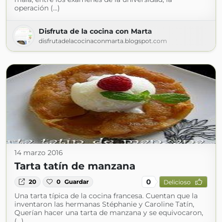
operación (...)
Disfruta de la cocina con Marta
disfrutadelacocinaconmarta.blogspot.com
14 marzo 2016
Tarta tatín de manzana
0
20
0
Guardar
Delicioso
Una tarta típica de la cocina francesa. Cuentan que la
inventaron las hermanas Stéphanie y Caroline Tatín,
Querían hacer una tarta de manzana y se equivocaron,
(...)