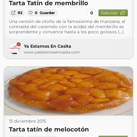
Tarta Tatín de membrillo
0
92
0
Guardar
Delicioso
Una versión de otoño de la famosísima de manzana, el
contraste del caramelo con la acidez del membrillo es
sorprendente y convence hasta a los poco golosos (...)
Ya Estamos En Casita
www.yaestamosencasita.com
15 diciembre 2015
Tarta tatín de melocotón