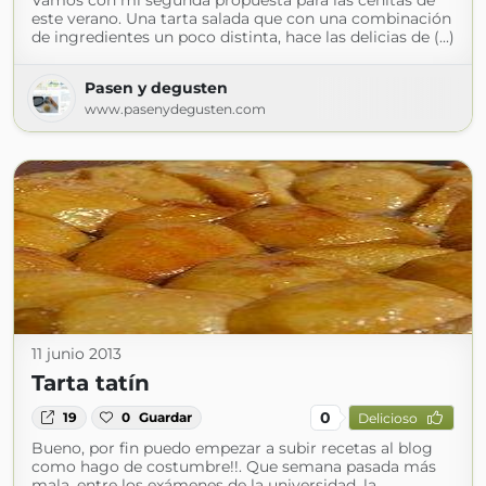
Vamos con mi segunda propuesta para las cenitas de
este verano. Una tarta salada que con una combinación
de ingredientes un poco distinta, hace las delicias de (...)
Pasen y degusten
www.pasenydegusten.com
11 junio 2013
Tarta tatín
0
19
0
Guardar
Delicioso
Bueno, por fin puedo empezar a subir recetas al blog
como hago de costumbre!!. Que semana pasada más
mala, entre los exámenes de la universidad, la