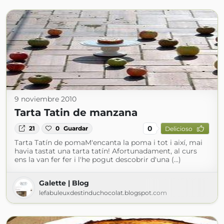
9 noviembre 2010
Tarta Tatin de manzana
0
21
0
Guardar
Delicioso
Tarta Tatín de pomaM'encanta la poma i tot i així, mai
havia tastat una tarta tatín! Afortunadament, al curs
ens la van fer fer i l'he pogut descobrir d'una (...)
Galette | Blog
lefabuleuxdestinduchocolat.blogspot.com