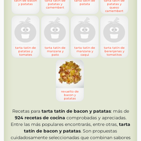
tatin de bacon
tarta tatín de
tarta tatin de
tarta tatín de
y patatas
patatas y
patata
patatas y
camembert
queso
camembert
tarta tatin de
tarta tatín de
tarta tatín de
tarta tatín de
patatas y
manzana y
manzana y
berenjenas y
tomates
pato
caqui
tomatitos
revuelto de
bacon y
patatas
Recetas para
tarta tatín de bacon y patatas
: más de
924
recetas de cocina
comprobadas y apreciadas.
Entre las más populares encontrarás, entre otras,
tarta
tatín de bacon y patatas
. Son propuestas
cuidadosamente seleccionadas que combinan sabores