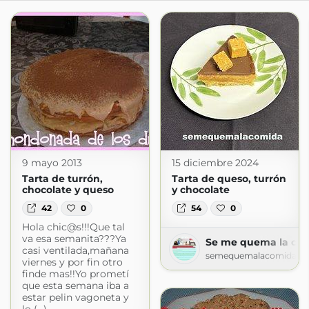
9 mayo 2013
15 diciembre 2024
Tarta de turrón,
Tarta de queso, turrón
chocolate y queso
y chocolate
42
0
54
0
Hola chic@s!!!Que tal
va esa semanita???Ya
Se me quema la co
casi ventilada,mañana
semequemalacomida.bl
viernes y por fin otro
finde mas!!Yo prometí
que esta semana iba a
estar pelin vagoneta y