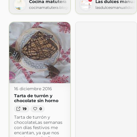
Cocina matutera
Las dulces manual
cocinamatutera.blogspot.com
lasdulcesmanualidade
16 diciembre 2016
Tarta de turrón y
chocolate sin horno
19
0
Tarta de turrón y
chocolateLas semanas
con días festivos me
encantan, ya que nos