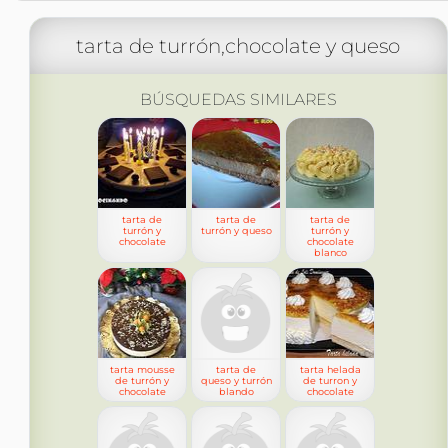
tarta de turrón,chocolate y queso
BÚSQUEDAS SIMILARES
tarta de
tarta de
tarta de
turrón y
turrón y queso
turrón y
chocolate
chocolate
blanco
tarta mousse
tarta de
tarta helada
de turrón y
queso y turrón
de turron y
chocolate
blando
chocolate