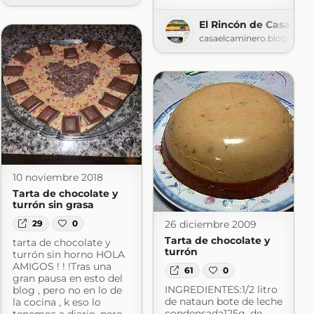
El Rincón de Casa El 
casaelcaminero.blogspot.
10 noviembre 2018
Tarta de chocolate y
turrón sin grasa
26 diciembre 2009
29
0
Tarta de chocolate y
tarta de chocolate y
turrón
turrón sin horno HOLA
AMIGOS ! ! !Tras una
61
0
gran pausa en esto del
INGREDIENTES:1/2 litro
blog , pero no en lo de
de nataun bote de leche
la cocina , k eso lo
condensada125g. de