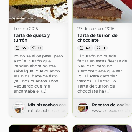
1 enero 2015
27 diciembre 2016
Tarta de queso y
Tarta de turrón de
turrón
chocolate
35
0
42
0
Yo no sé si os pasa, pero
El turrón no puede
a mí el turrón que
faltar en estas fiestas de
venden ahora no me
Navidad, pero no
sabe igual que cuando
siempre tiene que ser
era niña, hace de ésto
igual. Para cambiar
ya unos cuantos años.
vamos... El artículo
Recuerdo que me
Tarta de turrón de
encantaba el (...)
chocolate ha (...)
Mis bizcochos caseros
Recetas de cocina
misbizcochoscaseros.blogspot.com
www.lasrecetascocin