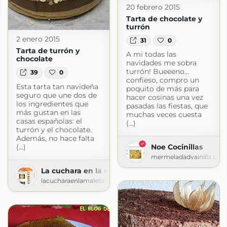
idades de Lara
20 febrero 2015
sdelara.blogspot.com
Tarta de chocolate y
turrón
2 enero 2015
31
0
Tarta de turrón y
A mi todas las
chocolate
navidades me sobra
turrón! Bueeeno...
39
0
confieso, compro un
Esta tarta tan navideña
poquito de más para
seguro que une dos de
hacer cosinas una vez
los ingredientes que
pasadas las fiestas, que
más gustan en las
muchas veces cuesta
casas españolas: el
(...)
turrón y el chocolate.
Además, no hace falta
(...)
Noe Cocinillas
mermeladadvainilla.blo
La cuchara en la maleta
lacucharaenlamaleta.blogspot.com