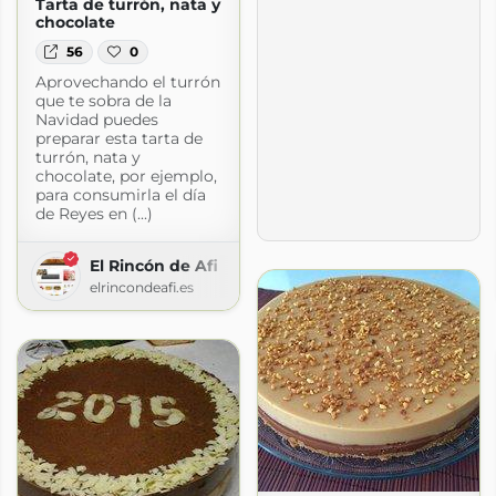
Tarta de turrón, nata y
chocolate
56
0
Aprovechando el turrón
que te sobra de la
Navidad puedes
preparar esta tarta de
turrón, nata y
chocolate, por ejemplo,
para consumirla el día
de Reyes en (...)
El Rincón de Afi
elrincondeafi.es