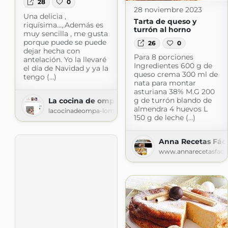
28
0
28 noviembre 2023
Una delicia ,
Tarta de queso y
riquísima...,.Además es
turrón al horno
muy sencilla , me gusta
porque puede se puede
26
0
dejar hecha con
Para 8 porciones
antelación. Yo la llevaré
Ingredientes 600 g de
el día de Navidad y ya la
queso crema 300 ml de
tengo (...)
nata para montar
asturiana 38% M.G 200
g de turrón blando de
La cocina de ompa-lompa
almendra 4 huevos L
lacocinadeompa-lompa.blogspot.com
150 g de leche (...)
Anna Recetas Fáci
www.annarecetasfaci