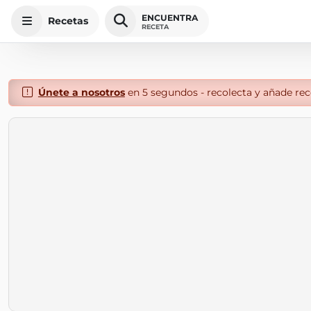
ENCUENTRA
Recetas
RECETA
Únete a nosotros
en 5 segundos - recolecta y añade rece