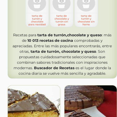
tarta de
tarta de
tarta de
turrón y
chocolate y
turrón y
chocolate
turrón sin
chocolate sin
para navidad
grasa
horno
Recetas para
tarta de turrón,chocolate y queso
: más
de
10 013
recetas de cocina
comprobadas y
apreciadas. Entre las más populares encontrarás, entre
otras,
tarta de turrón, chocolate y queso
. Son
propuestas cuidadosamente seleccionadas que
combinan sabores tradicionales con inspiraciones
modernas.
Buscador de Recetas
es el lugar donde la
cocina diaria se vuelve más sencilla y agradable.