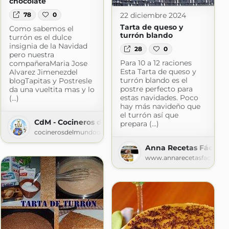
chocolate
22 diciembre 2024
78
0
Tarta de queso y
Como sabemos el
turrón blando
turrón es el dulce
insignia de la Navidad
28
0
pero nuestra
Para 10 a 12 raciones
compañeraMaria Jose
Esta Tarta de queso y
Alvarez Jimenezdel
turrón blando es el
blogTapitas y Postresle
postre perfecto para
da una vueltita mas y lo
estas navidades. Poco
(...)
hay más navideño que
el turrón así que
CdM - Cocineros del Mundo
prepara (...)
cocinerosdelmundodegoogle.blogspot.com
Anna Recetas Fáciles
www.annarecetasfaciles.c