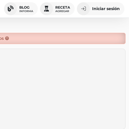
BLOG
RECETA
Iniciar sesión
INFORMA
AGREGAR
os 😄