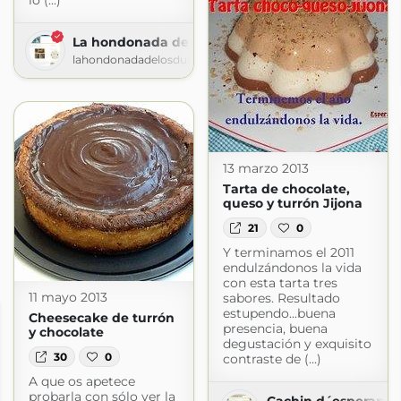
lo (...)
La hondonada de los dulces
lahondonadadelosdulces.blogspot.com
13 marzo 2013
Tarta de chocolate,
queso y turrón Jijona
21
0
Y terminamos el 2011
endulzándonos la vida
con esta tarta tres
11 mayo 2013
sabores. Resultado
estupendo...buena
Cheesecake de turrón
presencia, buena
y chocolate
degustación y exquisito
30
0
contraste de (...)
A que os apetece
probarla con sólo ver la
Cachin d´esperanza