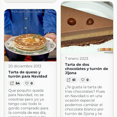
7 enero 2023
Tarta de dos
20 diciembre 2013
chocolates y turrón de
Tarta de queso y
les
Jijona
turrón para Navidad
les.com
51
0
54
0
¿Te gusta la tarta de
Que poquito queda
tres chocolates? Pues
para Navidad, no se
en Navidad o en una
vosotras pero yo ya
ocasión especial
tengo casi todo lo
podemos cambiar el
gordo comprado para
chocolate blanco por
la comida de ese día,
turrón de Jijona y te