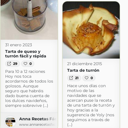
31 enero 2023
Tarta de queso y
turrón fácil y rápida
21 diciembre 2015
29
0
Tarta de turrón
Para 10 a 12 raciones
Hoy nos toca
21
0
acordarnos de todos los
Hace unos días con
golosos. Aunque
motivo de las
seguro que habréis
navidades que se
dado buena cuenta de
acercan puse la receta
los dulces navideños,
de una tarta de turrón y
siempre sobrevive (...)
hoy gracias a la
a
sugerencia de Yoly (nos
ina.blogspot.com
Anna Recetas Fáciles
seguimos a través de
(...)
www.annarecetasfaciles.com