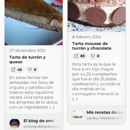
8 febrero 2014
Tarta mousse de
turrón y chocolate
27 diciembre 2012
83
0
Tarta de turrón y
queso
Esta tarta es la que le
hice a mi hijo mayor
43
0
por su 25 cumpleaños
En estas fechas tan
que fué el día 31,doble
señaladas me llena de
celebración y yo todo el
orgullo y satisfacción
día metida en la
traeros esta riquísima
cocina,pero mereció la
receta. Una tarta para
(...)
los amantes de lo dulce,
con un ingrediente (...)
Mis recetas de cocin
cavaru-misrecetasdecoc
El blog de omi
omiyeyoblog.blogspot.com