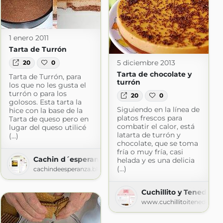
1 enero 2011
Tarta de Turrón
5 diciembre 2013
20
0
Tarta de chocolate y
Tarta de Turrón, para
turrón
los que no les gusta el
turrón o para los
20
0
golosos. Esta tarta la
Siguiendo en la línea de
hice con la base de la
platos frescos para
Tarta de queso pero en
combatir el calor, está
lugar del queso utilicé
latarta de turrón y
(...)
chocolate, que se toma
fría o muy fría, casi
gspot.com
Cachin d´esperanza
helada y es una delicia
(...)
cachindeesperanza.blogspot.com
Cuchillito y Tenedor
www.cuchillitoitenedor.c