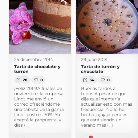
25 diciembre 2014
29 julio 2014
Tarta de chocolate y
Tarta de turrón y
turrón
chocolate
28
0
34
0
¡Feliz 2014!A finales de
Buenas tardes a
noviembre, la empresa
todos!A pesar de que
Lindt me envió un
dije que intentaría
correo ofreciéndome
actualizar esto con más
una tableta de la gama
frecuencia...No lo he
Lindt postres 70%. Yo
hecho jajajaja pero es
acepté la propuesta, y
que está siendo un
días (...)
verano más (...)