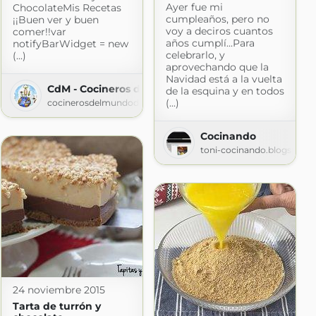
Ayer fue mi
ChocolateMis Recetas
spot.com
cumpleaños, pero no
¡¡Buen ver y buen
voy a deciros cuantos
comer!!var
años cumplí...Para
notifyBarWidget = new
celebrarlo, y
(...)
aprovechando que la
Navidad está a la vuelta
CdM - Cocineros del Mundo
de la esquina y en todos
(...)
cocinerosdelmundodegoogle.blogspot.com
Cocinando
toni-cocinando.blogspot.
24 noviembre 2015
Tarta de turrón y