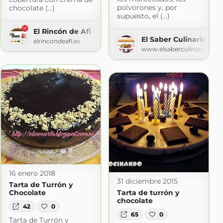
polvorones y, por
chocolate (...)
supuesto, el (...)
El Rincón de Afi
El Saber Culinario
elrincondeafi.es
www.elsaberculinario.com
16 enero 2018
31 diciembre 2015
Tarta de Turrón y
Chocolate
Tarta de turrón y
chocolate
42
0
65
0
Tarta de Turrón y