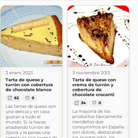
3 enero 2023
3 noviembre 2013
Tarta de queso y
Tarta de queso con
turrón con cobertura
crema de turrón y
de chocolate blanco
cobertura de
chocolate crocanti
62
0
34
0
Las tartas de queso son
mida
La mayoría de los
una delicia y en casa
ogspot.com
productos típicamente
gustan a todo el
navideños que
mundo. Si la haces
consumimos en España
añadiendo turrón de
son dulces, destacando
Jijona y le pones una
los mantecados, los
cobertura con crema de