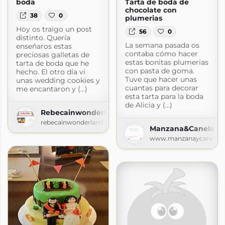
boda
Tarta de boda de
chocolate con
38
0
plumerias
Hoy os traigo un post
56
0
distinto. Quería
La semana pasada os
enseñaros estas
contaba cómo hacer
preciosas galletas de
estas bonitas plumerias
tarta de boda que he
con pasta de goma.
hecho. El otro día vi
Tuve que hacer unas
unas wedding cookies y
cuantas para decorar
me encantaron y (...)
esta tarta para la boda
de Alicia y (...)
Rebecainwonderland
rebecainwonderland.wordpress.com
Manzana&Canela
www.manzanaycanela.