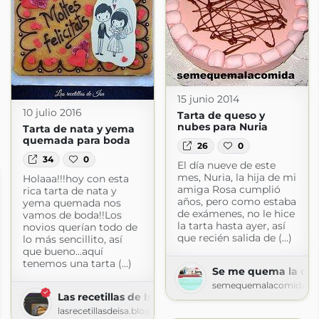
15 junio 2014
10 julio 2016
Tarta de queso y
nubes para Nuria
Tarta de nata y yema
quemada para boda
26
0
34
0
El día nueve de este
mes, Nuria, la hija de mi
Holaaa!!!hoy con esta
amiga Rosa cumplió
rica tarta de nata y
años, pero como estaba
yema quemada nos
de exámenes, no le hice
vamos de boda!!Los
la tarta hasta ayer, así
novios querían todo de
que recién salida de (...)
lo más sencillito, así
que bueno...aquí
tenemos una tarta (...)
Se me quema la co
semequemalacomida.bl
Las recetillas de Isa
lasrecetillasdeisa.blogspot.com