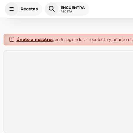
ENCUENTRA
Recetas
RECETA
Únete a nosotros
en 5 segundos - recolecta y añade rece