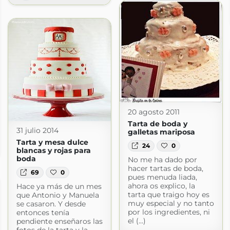
20 agosto 2011
Tarta de boda y
31 julio 2014
galletas mariposa
Tarta y mesa dulce
24
0
blancas y rojas para
boda
No me ha dado por
hacer tartas de boda,
69
0
pues menuda liada,
ahora os explico, la
Hace ya más de un mes
tarta que traigo hoy es
que Antonio y Manuela
muy especial y no tanto
se casaron. Y desde
por los ingredientes, ni
entonces tenía
el (...)
pendiente enseñaros las