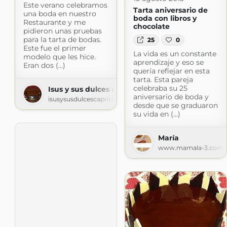
Este verano celebramos
Tarta aniversario de
una boda en nuestro
boda con libros y
Restaurante y me
chocolate
pidieron unas pruebas
para la tarta de bodas.
25
0
Este fue el primer
La vida es un constante
modelo que les hice.
aprendizaje y eso se
Eran dos (...)
quería reflejar en esta
tarta. Esta pareja
celebraba su 25
Isus y sus dulces caprichos
aniversario de boda y
isusysusdulcescaprichos.blogspot.com
desde que se graduaron
su vida en (...)
María
www.mamala-3.com