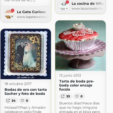
los niños de la (...)
La cocina de Vifran
www.lacocinadevifran.co
La Gata Curiosa
www.lagatacuriosa.com
13 junio 2013
Tarta de boda pre-
18 octubre 2017
boda color encaje
fucsia
Bodas de oro con tarta
Sacher y foto de boda
33
0
24
0
Buenos días!!Hace días
Holaaa!!!Pepi y Amador
que no hago ninguna
celebraron este finde
entrada en el blog pero