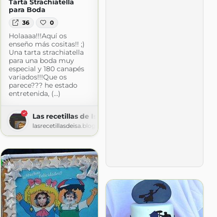
Tarta Strachiatella
para Boda
36
0
Holaaaa!!!Aquí os
enseño más cositas!! ;)
Una tarta strachiatella
para una boda muy
especial y 180 canapés
variados!!!Que os
parece??? he estado
entretenida, (...)
Las recetillas de Isa
lasrecetillasdeisa.blogspot.com
com