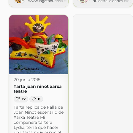
www.lagatacuriosa.com
dulcesfelicidades.blo
20 junio 2015
Tarta joan ninot xarxa
teatre
17
0
Tarta réplica de Falla de
Joan Ninot escenario de
Xarxa Teatre Mi
compañera tartera
Lydia, tenía que hacer
una tarta muy especial,