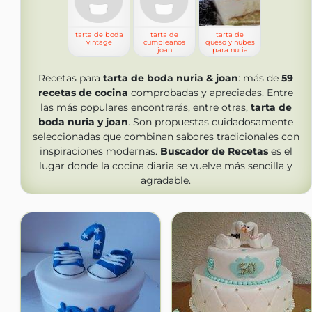
tarta de boda
tarta de
tarta de
vintage
cumpleaños
queso y nubes
joan
para nuria
Recetas para
tarta de boda nuria & joan
: más de
59
recetas de cocina
comprobadas y apreciadas. Entre
las más populares encontrarás, entre otras,
tarta de
boda nuria y joan
. Son propuestas cuidadosamente
seleccionadas que combinan sabores tradicionales con
inspiraciones modernas.
Buscador de Recetas
es el
lugar donde la cocina diaria se vuelve más sencilla y
agradable.