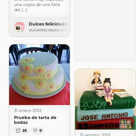
una copia de una falla
del (...)
Dulces felicidades
dulcesfelicidades.blogspot.com
31 enero 2012
Prueba de tarta de
bodas
25
0
15 agosto 2013