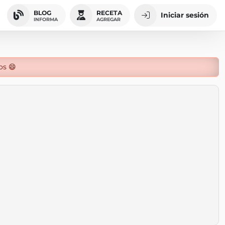
BLOG
RECETA
Iniciar sesión
INFORMA
AGREGAR
os 😄