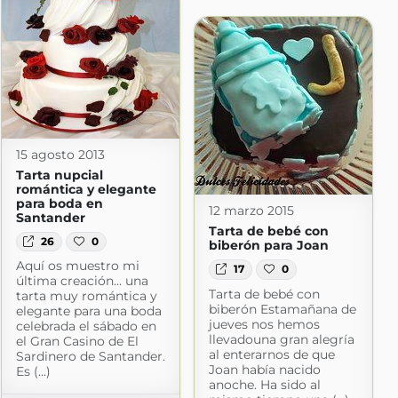
15 agosto 2013
Tarta nupcial
romántica y elegante
para boda en
12 marzo 2015
Santander
Tarta de bebé con
26
0
biberón para Joan
Aquí os muestro mi
17
0
última creación... una
Tarta de bebé con
tarta muy romántica y
biberón Estamañana de
elegante para una boda
jueves nos hemos
celebrada el sábado en
mida
llevadouna gran alegría
el Gran Casino de El
al enterarnos de que
Sardinero de Santander.
ogspot.com
Joan había nacido
Es (...)
anoche. Ha sido al