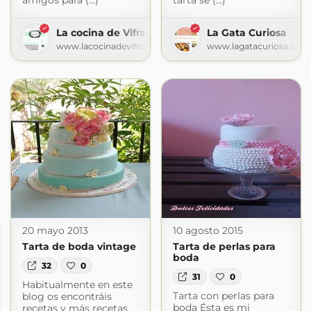
amigos para (...)
tarta se (...)
La cocina de Vifran
La Gata Curiosa
www.lacocinadevifran.com
www.lagatacuriosa.com
20 mayo 2013
10 agosto 2015
Tarta de boda vintage
Tarta de perlas para
boda
32
0
31
0
Habitualmente en este
Tarta con perlas para
blog os encontráis
boda Ésta es mi
recetas y más recetas,