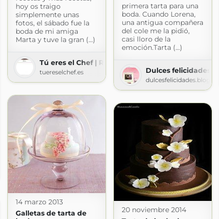
primera tarta para una
hoy os traigo
boda. Cuando Lorena,
simplemente unas
una antigua compañera
fotos, el sábado fue la
del cole me la pidió,
boda de mi amiga
casi lloro de la
Marta y tuve la gran (...)
emoción.Tarta (...)
Tú eres el Chef | Recetas de repostería y cocina - 
Dulces felicidades
tuereselchef.es
dulcesfelicidades.blogs
s
gspot.com
14 marzo 2013
20 noviembre 2014
Galletas de tarta de