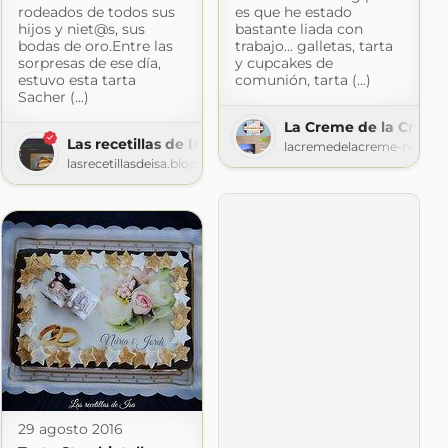
rodeados de todos sus
es que he estado
hijos y niet@s, sus
bastante liada con
bodas de oro.Entre las
trabajo... galletas, tarta
sorpresas de ese día,
y cupcakes de
estuvo esta tarta
comunión, tarta (...)
Sacher (...)
La Creme de la Creme
Recetas con fotos
Las recetillas de Isa
lacremedelacreme-ndl.blo
pot.com
lasrecetillasdeisa.blogspot.com
29 agosto 2016