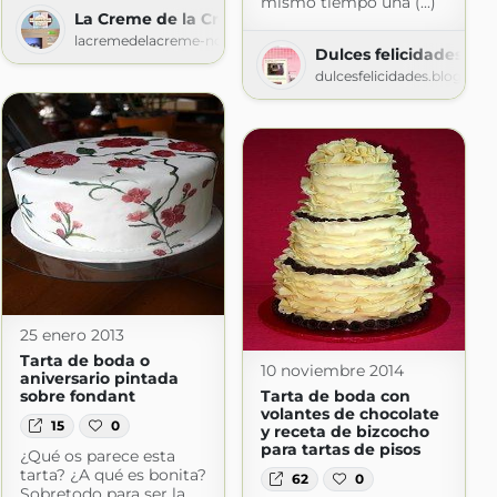
mismo tiempo una (...)
La Creme de la Creme
lacremedelacreme-ndl.blogspot.com
Dulces felicidades
dulcesfelicidades.blogspo
25 enero 2013
Tarta de boda o
10 noviembre 2014
aniversario pintada
Tarta de boda con
sobre fondant
volantes de chocolate
15
0
y receta de bizcocho
para tartas de pisos
¿Qué os parece esta
tarta? ¿A qué es bonita?
62
0
Sobretodo para ser la