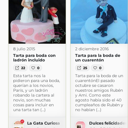
8 julio 2015
2 diciembre 2016
Tarta para boda con
Tarta para la boda de
ladrón incluido
un cuarentón
22
0
25
0
Esta tarta nos la
Tarta para la boda de un
pidieron para una boda,
cuarentónEl pasado
querían a los novios,
octubre se casaron
París, y un ladrón
nuestros amigos Rubén
robando la cartera al
y Ami. Como este
novio, son muchas
agosto había sido el 40
cosas para incluir en
cumpleaños de Rubén y
una tarta tan (...)
no habían (...)
La Gata Curiosa
Dulces felicidades