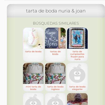
tarta de boda nuria & joan
BÚSQUEDAS SIMILARES
tarta de boda
tartas de
tarta de
boda
cumpleaños
frozen para
nuria
mini tarta de
tarta de boda
tarta de boda
boda
inglesa
elegante