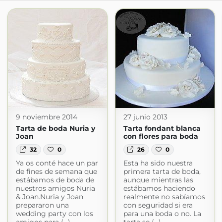
9 noviembre 2014
27 junio 2013
Tarta de boda Nuria y
Tarta fondant blanca
Joan
con flores para boda
32
0
26
0
Ya os conté hace un par
Esta ha sido nuestra
de fines de semana que
primera tarta de boda,
estábamos de boda de
aunque mientras las
nuestros amigos Nuria
estábamos haciendo
& Joan.Nuria y Joan
realmente no sabíamos
prepararon una
con seguridad si era
wedding party con los
para una boda o no. La