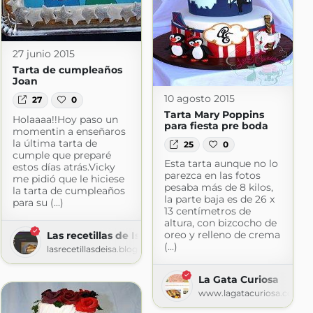
27 junio 2015
Tarta de cumpleaños
Joan
10 agosto 2015
27
0
Tarta Mary Poppins
Holaaaa!!Hoy paso un
para fiesta pre boda
momentin a enseñaros
la última tarta de
25
0
cumple que preparé
Esta tarta aunque no lo
estos días atrás.Vicky
parezca en las fotos
me pidió que le hiciese
pesaba más de 8 kilos,
la tarta de cumpleaños
la parte baja es de 26 x
para su (...)
13 centímetros de
altura, con bizcocho de
oreo y relleno de crema
Las recetillas de Isa
(...)
lasrecetillasdeisa.blogspot.com
La Gata Curiosa
www.lagatacuriosa.com