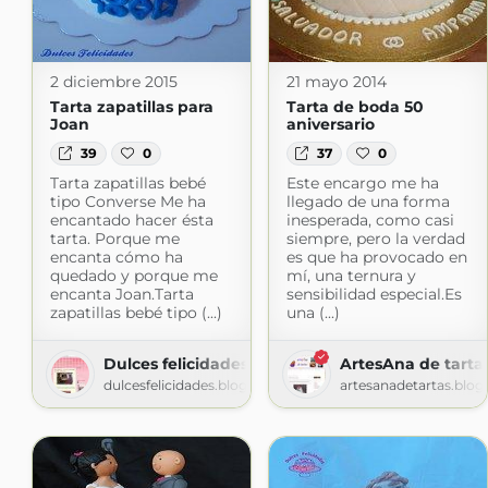
2 diciembre 2015
21 mayo 2014
Tarta zapatillas para
Tarta de boda 50
Joan
aniversario
39
0
37
0
Tarta zapatillas bebé
Este encargo me ha
tipo Converse Me ha
llegado de una forma
encantado hacer ésta
inesperada, como casi
tarta. Porque me
siempre, pero la verdad
encanta cómo ha
es que ha provocado en
quedado y porque me
mí, una ternura y
encanta Joan.Tarta
sensibilidad especial.Es
zapatillas bebé tipo (...)
una (...)
Dulces felicidades
ArtesAna de tarta
dulcesfelicidades.blogspot.com
artesanadetartas.blo