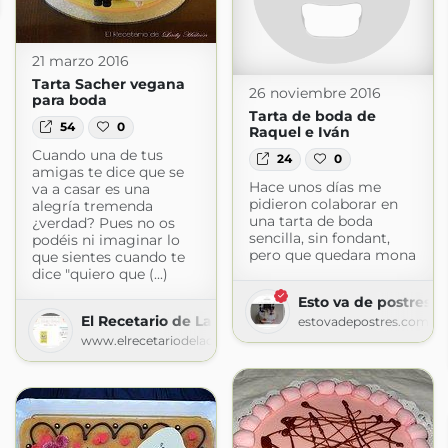
gspot.com
21 marzo 2016
Tarta Sacher vegana
26 noviembre 2016
para boda
Tarta de boda de
54
0
Raquel e Iván
Cuando una de tus
24
0
amigas te dice que se
Hace unos días me
va a casar es una
pidieron colaborar en
alegría tremenda
una tarta de boda
¿verdad? Pues no os
sencilla, sin fondant,
podéis ni imaginar lo
pero que quedara mona
que sientes cuando te
dice "quiero que (...)
Esto va de postres
El Recetario de Lady Halcon
estovadepostres.com
www.elrecetariodeladyhalcon.es