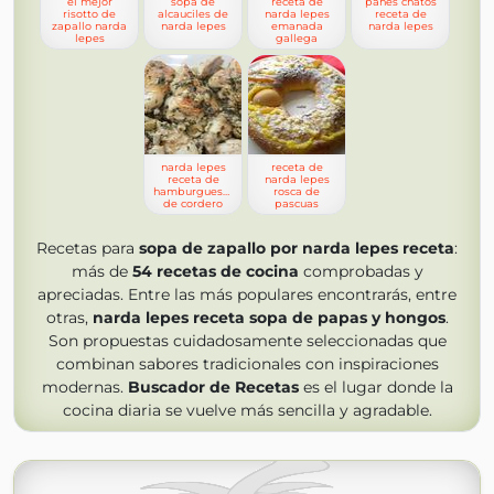
el mejor
sopa de
receta de
panes chatos
risotto de
alcauciles de
narda lepes
receta de
zapallo narda
narda lepes
emanada
narda lepes
lepes
gallega
narda lepes
receta de
receta de
narda lepes
hamburguesas
rosca de
de cordero
pascuas
Recetas para
sopa de zapallo por narda lepes receta
:
más de
54
recetas de cocina
comprobadas y
apreciadas. Entre las más populares encontrarás, entre
otras,
narda lepes receta sopa de papas y hongos
.
Son propuestas cuidadosamente seleccionadas que
combinan sabores tradicionales con inspiraciones
modernas.
Buscador de Recetas
es el lugar donde la
cocina diaria se vuelve más sencilla y agradable.