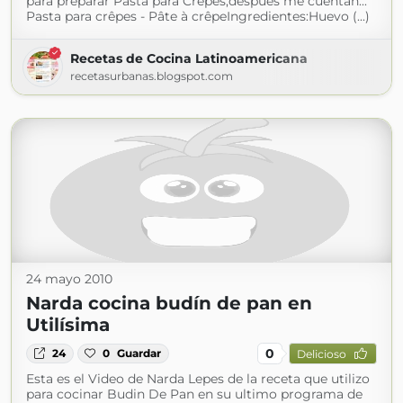
para preparar Pasta para Crepes,después me cuentan...
Pasta para crêpes - Pâte à crêpeIngredientes:Huevo (...)
Recetas de Cocina Latinoamericana
recetasurbanas.blogspot.com
24 mayo 2010
Narda cocina budín de pan en
Utilísima
0
24
0
Guardar
Delicioso
Esta es el Video de Narda Lepes de la receta que utilizo
para cocinar Budin De Pan en su ultimo programa de