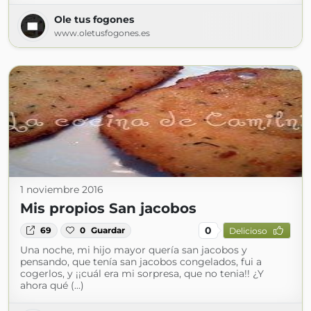
Ole tus fogones
www.oletusfogones.es
1 noviembre 2016
Mis propios San jacobos
0
69
0
Guardar
Delicioso
Una noche, mi hijo mayor quería san jacobos y
pensando, que tenía san jacobos congelados, fui a
cogerlos, y ¡¡cuál era mi sorpresa, que no tenia!! ¿Y
ahora qué (...)