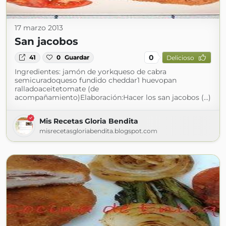
17 marzo 2013
San jacobos
0
41
0
Guardar
Delicioso
Ingredientes: jamón de yorkqueso de cabra
semicuradoqueso fundido cheddar1 huevopan
ralladoaceitetomate (de
acompañamiento)Elaboración:Hacer los san jacobos (...)
Mis Recetas Gloria Bendita
misrecetasgloriabendita.blogspot.com