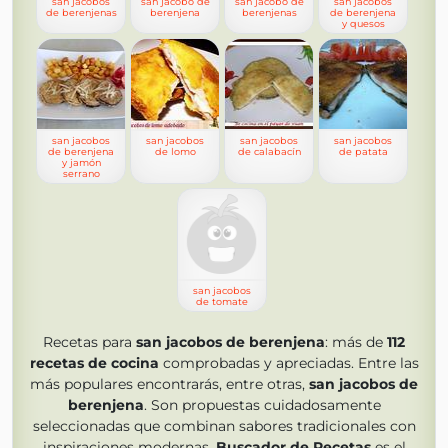
san jacobos
san jacobo de
san jacobo de
san jacobos
de berenjenas
berenjena
berenjenas
de berenjena
y quesos
san jacobos
san jacobos
san jacobos
san jacobos
de berenjena
de lomo
de calabacín
de patata
y jamón
serrano
san jacobos
de tomate
Recetas para
san jacobos de berenjena
: más de
112
recetas de cocina
comprobadas y apreciadas. Entre las
más populares encontrarás, entre otras,
san jacobos de
berenjena
. Son propuestas cuidadosamente
seleccionadas que combinan sabores tradicionales con
inspiraciones modernas.
Buscador de Recetas
es el