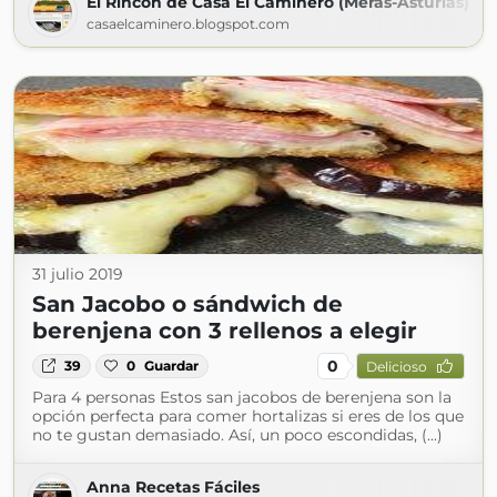
El Rincón de Casa El Caminero (Merás-Asturias)
casaelcaminero.blogspot.com
31 julio 2019
San Jacobo o sándwich de
berenjena con 3 rellenos a elegir
0
39
0
Guardar
Delicioso
Para 4 personas Estos san jacobos de berenjena son la
opción perfecta para comer hortalizas si eres de los que
no te gustan demasiado. Así, un poco escondidas, (...)
Anna Recetas Fáciles