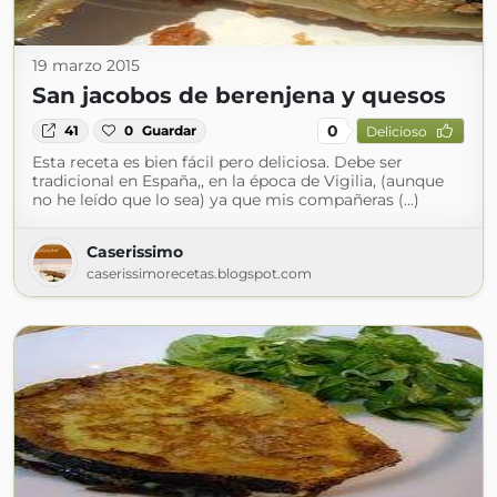
19 marzo 2015
San jacobos de berenjena y quesos
0
41
0
Guardar
Delicioso
Esta receta es bien fácil pero deliciosa. Debe ser
tradicional en España,, en la época de Vigilia, (aunque
no he leído que lo sea) ya que mis compañeras (...)
Caserissimo
caserissimorecetas.blogspot.com