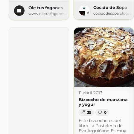
Cocido de Sopa
Ole tus fogones
cocidodesopa.blogsp
www.oletusfogones.es
11 abril 2013
Bizcocho de manzana
y yogur
39
0
Este bizcocho es del
libro La Pasteleria de
Eva Arguiñano Es muy