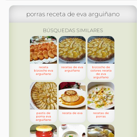
porras receta de eva arguiñano
BÚSQUEDAS SIMILARES
receta
recetas de eva
bizcocho de
bizcocho eva
arguiñano
colores receta
arguiñano
de eva
arguiñano
pastís de
receta de eva
recetas de
poma eva
porras
arguiñano