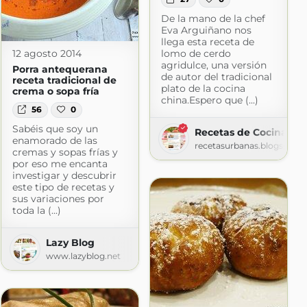
De la mano de la chef
Eva Arguiñano nos
llega esta receta de
lomo de cerdo
12 agosto 2014
agridulce, una versión
Porra antequerana
de autor del tradicional
receta tradicional de
plato de la cocina
crema o sopa fría
china.Espero que (...)
56
0
Sabéis que soy un
Recetas de Cocina La
enamorado de las
recetasurbanas.blogspot.
cremas y sopas frías y
por eso me encanta
investigar y descubrir
este tipo de recetas y
sus variaciones por
 bego
toda la (...)
logspot.com
Lazy Blog
www.lazyblog.net