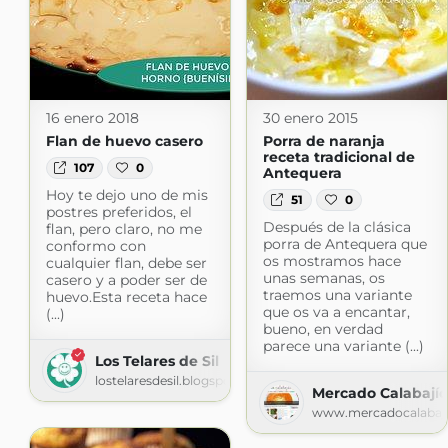
16 enero 2018
30 enero 2015
Flan de huevo casero
Porra de naranja
receta tradicional de
107
0
Antequera
Hoy te dejo uno de mis
51
0
postres preferidos, el
Después de la clásica
flan, pero claro, no me
porra de Antequera que
conformo con
os mostramos hace
cualquier flan, debe ser
unas semanas, os
casero y a poder ser de
traemos una variante
huevo.Esta receta hace
que os va a encantar,
(...)
bueno, en verdad
parece una variante (...)
Los Telares de Sil
lostelaresdesil.blogspot.com
Mercado Calabajío
www.mercadocalabaj