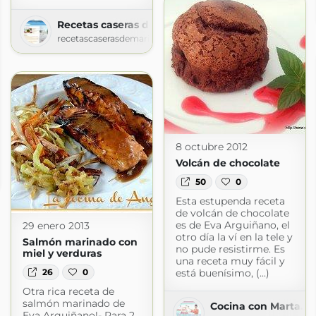
Recetas caseras de mari carmen
recetascaserasdemaricarmen.blogspot.com
8 octubre 2012
Volcán de chocolate
spot.com
50
0
Esta estupenda receta
de volcán de chocolate
es de Eva Arguiñano, el
29 enero 2013
otro día la ví en la tele y
Salmón marinado con
no pude resistirme. Es
miel y verduras
una receta muy fácil y
está buenísimo, (...)
26
0
Otra rica receta de
salmón marinado de
Cocina con Marta. Re
Eva Arguiñano!- Para 2