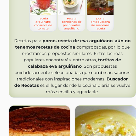
receta
receta
porra
arguiñano
canelones de
antequerana
conserva de
pollo karlos
de manzana
tomate
arguiñano
receta
Recetas para
porras receta de eva arguiñano
:
aún no
tenemos
recetas de cocina
comprobadas, por lo que
mostramos propuestas similares. Entre las más
populares encontrarás, entre otras,
tortitas de
calabaza eva arguiñano
. Son propuestas
cuidadosamente seleccionadas que combinan sabores
tradicionales con inspiraciones modernas.
Buscador
de Recetas
es el lugar donde la cocina diaria se vuelve
más sencilla y agradable.