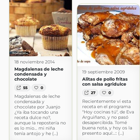
18 noviembre 2014
Magdalenas de leche
19 septiembre 2009
condensada y
chocolate
Alitas de pollo fritas
con salsa agridulce
55
0
27
0
Magdalenas de leche
Recientemente ví esta
condensada y
receta en el programa
chocolate por Juanjo
"Hoy cocinas tú", de Eva
¿Ya iba tocando una
Arguiñano, y no pasó
receta dulce no?,
desapercibida. Tomé
aunque la repostería no
buena nota, y hoy os la
es lo mio… mi niña
presento aquí:..:: (...)
tenía antojo y he (...)