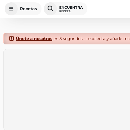
ENCUENTRA
Recetas
RECETA
Únete a nosotros
en 5 segundos - recolecta y añade rece