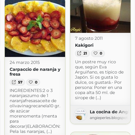
s
7 agosto 2011
rdpress.com
Kakigori
21
0
Un postre muy rico
24 marzo 2015
que, según Eva
Carpaccio de naranja y
Arguiñano, es típico de
fresa
Japón. Si os gusta lo
dulce, os gustará.- Por
57
0
persona: Poner en una
INGREDIENTES:2 o 3
copa alta 50 ml. de
naranjaszumo de 1
sirope de (...)
naranjafresasaceite de
olivavinagrecanela10 gr.
de azúcar
La cocina de Angie
morenomenta (menta
angieperles.blogspot.co
para
decorar)ELABORACIÓN:
Pela las naranjas, (...)