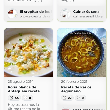
tortitas son muy (...)
vaig (...)
El crepitar de los fogones
Cuinar és senzill
www.elcrepitardelosfogones.com
cuinaressenzill.blogspot
25 agosto 2014
20 febrero 2021
Porra blanca de
Receta de Karlos
Antequera receta
Arguiñano
44
0
22
0
Hoy os traemos la
última receta de la
Las Creaciones de M