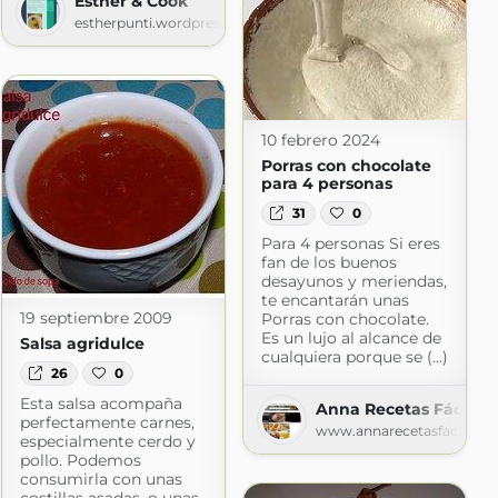
Esther & Cook
estherpunti.wordpress.com
10 febrero 2024
Porras con chocolate
para 4 personas
31
0
Para 4 personas Si eres
fan de los buenos
desayunos y meriendas,
te encantarán unas
19 septiembre 2009
Porras con chocolate.
Es un lujo al alcance de
Salsa agridulce
cualquiera porque se (...)
26
0
Esta salsa acompaña
Anna Recetas Fáciles
perfectamente carnes,
www.annarecetasfaciles.c
especialmente cerdo y
pollo. Podemos
consumirla con unas
cetas fáciles, rápidas y caseras.