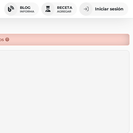
BLOG
RECETA
Iniciar sesión
INFORMA
AGREGAR
os 😄