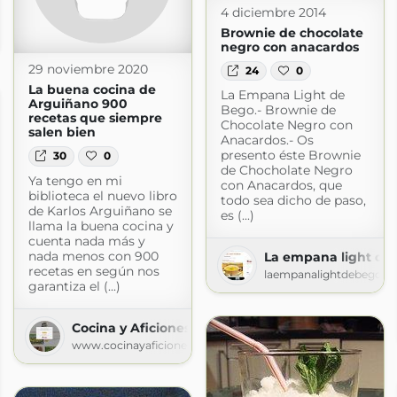
4 diciembre 2014
Brownie de chocolate
ot.com
negro con anacardos
29 noviembre 2020
24
0
La buena cocina de
La Empana Light de
Arguiñano 900
Bego.- Brownie de
recetas que siempre
Chocolate Negro con
salen bien
Anacardos.- Os
presento éste Brownie
30
0
de Chocholate Negro
Ya tengo en mi
con Anacardos, que
biblioteca el nuevo libro
todo sea dicho de paso,
de Karlos Arguiñano se
es (...)
llama la buena cocina y
cuenta nada más y
nada menos con 900
La empana light de
recetas en según nos
laempanalightdebego.b
garantiza el (...)
Cocina y Aficiones
www.cocinayaficiones.com