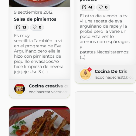
41
0
9 septiembre 2012
El otro día viendo la tv
Salsa de pimientos
vi una receta de eva
arguiñano de rape y la
13
0
probé pero la varíe un
Es muy
poco.Esta vez lo
sencillita.También la vi
aremos con espárragos
en el programa de Eva
y
Arguiñano,pero ella la
patatas.Necesitaremos;
hizo con pimientos de
(...)
piquillo envasados.Yo
hice limpieza de nevera
Cocina De Cris
jejejeje,Use 3 (...)
lacocinadecris92.blog
Cocina creativa con amor. Ana Rial Ybáñez.
cocinacreativaconamor.blogspot.com