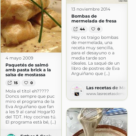
13 noviembre 2014
Bombas de
mermelada de fresa
44
0
Hoy os traigo bombas
de mermelada, una
receta muy sencilla,
para el desayuno o a
4 mayo 2009
media tarde son
ideales. La saqué de un
Paquetés de salmó
libro de postres de Eva
amb pasta brick a la
Arguiñano que (...)
salsa de mostassa
15
0
Las recetas de Masero
Mola el títol eh?????
www.lasrecetasdemasero
Doncs sempre que puc
miro el programa de la
Eva Arguiñano que fan
a les 9 al canal Hogar10
del TDT. Hoy cocinas tú.
m
El programa està bé, (...)