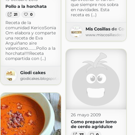
que siempre nos sobra
Pollo a la horchata
en navidades. Esta
21
0
receta es (...)
Receta de la
comunidad KericoSonia
Mis Cosillas de Cocina
Om elabora y comparte
www.miscosillasdecocina
una receta de Eva
Arguiñano aire
valenciano.........Pollo a la
horchata!!!!Receta
compartida con (...)
Giodi cakes
giodicakes.blogspot.com
26 mayo 2009
Como preparar lomo
de cerdo agridulce
27
0