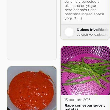
sencillo y parecido al
bizcocho de yogurt
pero además tiene
manzana Ingredientes1
yogurt (...)
Dulces frivolidade
dulcesfrivolidades.wo
15 octubre 2013
Rape con espárragos y
patatas