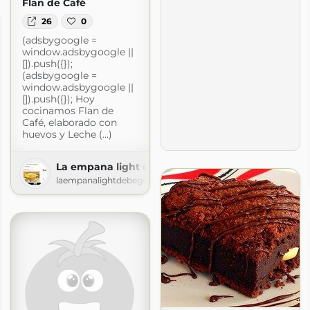
Flan de Café
26
0
(adsbygoogle =
window.adsbygoogle ||
[]).push({});
(adsbygoogle =
window.adsbygoogle ||
[]).push({}); Hoy
cocinamos Flan de
Café, elaborado con
huevos y Leche (...)
La empana light de bego
laempanalightdebego.blogspot.com