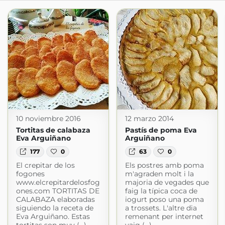
10 noviembre 2016
12 marzo 2014
Tortitas de calabaza
Pastís de poma Eva
Eva Arguiñano
Arguiñano
177
0
63
0
El crepitar de los
Els postres amb poma
fogones
m'agraden molt i la
www.elcrepitardelosfog
majoria de vegades que
ones.com TORTITAS DE
faig la típica coca de
CALABAZA elaboradas
iogurt poso una poma
siguiendo la receta de
a trossets. L'altre dia
Eva Arguiñano. Estas
remenant per internet