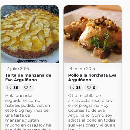
17 julio 2016
19 enero 2015
Tarta de manzana de
Pollo a la horchata Eva
Eva Arguiñano
Arguiñano
86
1
38
0
Hola queridos
Otra recetilla de
seguidores,como
archivo...La receta la vi
habréis podido ver, en
en el programa Hoy
este blog hay mas de
Cocinas Tú de Eva
una tarta de
Arguiñano. Como soy
manzana,gustan
adicta al pollo en todas
mucho en casa.Hoy he
sus versiones y vi que a