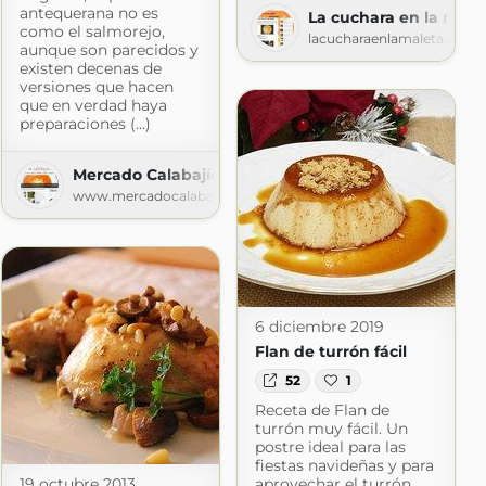
antequerana no es
La cuchara en la male
s.blogspot.com
como el salmorejo,
lacucharaenlamaleta.blog
aunque son parecidos y
existen decenas de
versiones que hacen
que en verdad haya
preparaciones (...)
Mercado Calabajío
www.mercadocalabajio.com
6 diciembre 2019
Flan de turrón fácil
52
1
Receta de Flan de
turrón muy fácil. Un
postre ideal para las
fiestas navideñas y para
19 octubre 2013
aprovechar el turrón