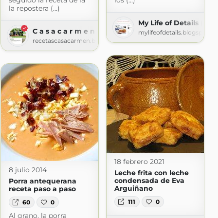
seguido la receta de la
los (...)
la repostera (...)
My Life of Details (Mi 
C a s a c a r m e n
.com
mylifeofdetails.blogspot.c
recetascasacarmen.blogspot.com
18 febrero 2021
8 julio 2014
Leche frita con leche
condensada de Eva
Porra antequerana
Arguiñano
receta paso a paso
111
0
60
0
Al grano, la porra
aría José