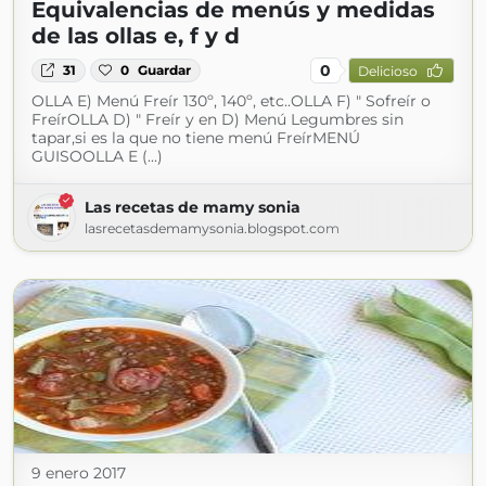
Equivalencias de menús y medidas
de las ollas e, f y d
0
31
0
Guardar
Delicioso
OLLA E) Menú Freír 130º, 140º, etc..OLLA F) " Sofreír o
FreírOLLA D) " Freír y en D) Menú Legumbres sin
tapar,si es la que no tiene menú FreírMENÚ
GUISOOLLA E (...)
Las recetas de mamy sonia
lasrecetasdemamysonia.blogspot.com
9 enero 2017