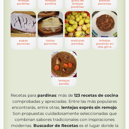
lentejas
lentejas
guiso de
patatas
pardinas
pardina
lentejas
parisinas
pardinas
papas
tostas
aceitunas
lentejas
parisinas
parisinas
partidas
pardinas en
olla gm e
lentejas
pardas
Recetas para
pardinas
: más de
123
recetas de cocina
comprobadas y apreciadas. Entre las más populares
encontrarás, entre otras,
lentejas exprés sin remojo
.
Son propuestas cuidadosamente seleccionadas que
combinan sabores tradicionales con inspiraciones
modernas.
Buscador de Recetas
es el lugar donde la