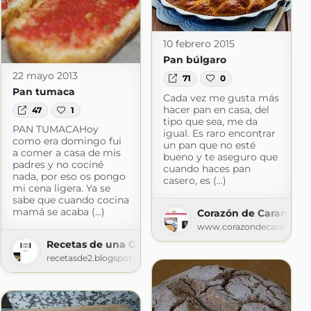
10 febrero 2015
Pan búlgaro
22 mayo 2013
71
0
Pan tumaca
Cada vez me gusta más
hacer pan en casa, del
47
1
tipo que sea, me da
PAN TUMACAHoy
igual. Es raro encontrar
como era domingo fui
un pan que no esté
a comer a casa de mis
bueno y te aseguro que
padres y no cociné
cuando haces pan
nada, por eso os pongo
casero, es (...)
mi cena ligera. Ya se
sabe que cuando cocina
mamá se acaba (...)
Corazón de Caramelo
aben a beso
www.corazondecaramelo.e
Recetas de una Gatita Enamorada
recetasde2.blogspot.com