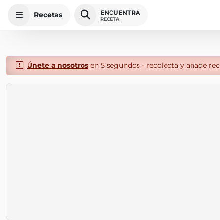
ENCUENTRA
Recetas
RECETA
Únete a nosotros
en 5 segundos - recolecta y añade rece