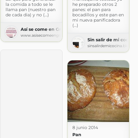
la comida a todo se le
he preparado otros 2
llama pan (nuestro pan
panes: el pan para
de cada dia) y no (...)
bocadillos y este pan en
mi nueva panificadora
(...)
Así se come en Granada
www.asisecomeengranada.com
Sin salir de mi cocina
sinsalirdemicocina.blogsp
spot.com
8 junio 2014
Pan