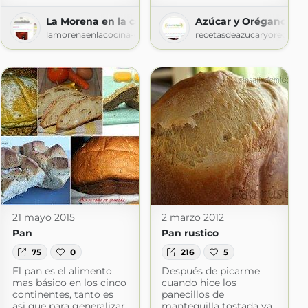
La Morena en la cocina ¡¡Que follón!!
Azúcar y Orégano
e Monetldf
lamorenaenlacocina-quefollon.blogspot.com
recetasdeazucaryoregano.
21 mayo 2015
2 marzo 2012
Pan
Pan rustico
75
0
216
5
El pan es el alimento
Después de picarme
mas básico en los cinco
cuando hice los
continentes, tanto es
panecillos de
asi que para generalizar
mantequilla tostada ya