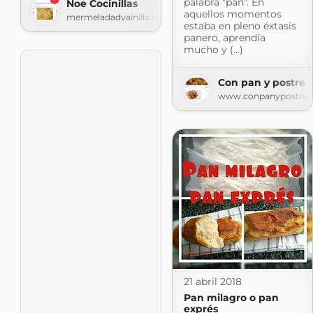
palabra "pan". En
Noe Cocinillas
aquellos momentos
mermeladadvainilla.blogspot.com
estaba en pleno éxtasis
panero, aprendía
mucho y (...)
Con pan y postre
www.conpanypostre.
21 abril 2018
Pan milagro o pan
exprés