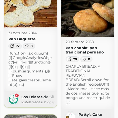
31 octubre 2014
Pan Baguette
20 febrero 2018
72
0
Pan chapla: pan
tradicional peruano
(function(i,s,o,g,r,a,m)
{i['GoogleAnalyticsObje
70
0
ct']=r;i[r]=i[r]||function(){
CHAPLA BREAD, A
(i[r].q=i[r].q||
TRADITIONAL
[]).push(arguments)},i[r].
PERUVIAN
l=1*new
BREAD(Scroll down for
Date();a=s.createEleme
the English recipe)¡Ufff!
nt(o), (...)
¡¡Madre mía!! Hace más
de dos meses que no te
Los Telares de Sil
pongo una recetuqui de
(...)
lostelaresdesil.blogspot.com
Patty's Cake