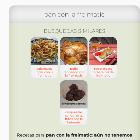
pan con la freimatic
BÚSQUEDAS SIMILARES
calamares
pollo
redondo de
fritos con la
rebozdoo con
ternera con la
freimatic
la freimatic
freimatic
croquuetas
congeladas
fritas con la
freimatic
Recetas para
pan con la freimatic
:
aún no tenemos