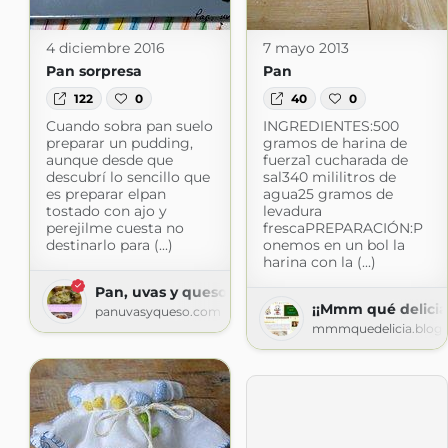
4 diciembre 2016
7 mayo 2013
Pan sorpresa
Pan
122
0
40
0
Cuando sobra pan suelo
INGREDIENTES:500
preparar un pudding,
gramos de harina de
aunque desde que
fuerza1 cucharada de
descubrí lo sencillo que
sal340 mililitros de
es preparar elpan
agua25 gramos de
tostado con ajo y
levadura
perejilme cuesta no
frescaPREPARACIÓN:P
destinarlo para (...)
onemos en un bol la
harina con la (...)
Pan, uvas y queso saben a beso
¡¡Mmm qué delicia!
panuvasyqueso.com
mmmquedelicia.blog