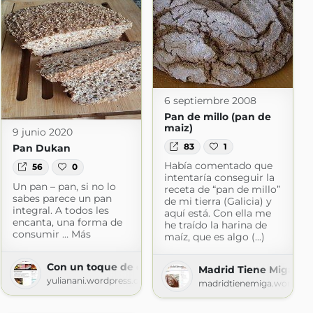
6 septiembre 2008
Pan de millo (pan de
maiz)
9 junio 2020
83
1
Pan Dukan
Había comentado que
56
0
intentaría conseguir la
Un pan – pan, si no lo
receta de “pan de millo”
sabes parece un pan
de mi tierra (Galicia) y
integral. A todos les
aquí está. Con ella me
encanta, una forma de
he traído la harina de
consumir … Más
maíz, que es algo (...)
Con un toque de canela
Madrid Tiene Miga
yulianani.wordpress.com
madridtienemiga.wordpre