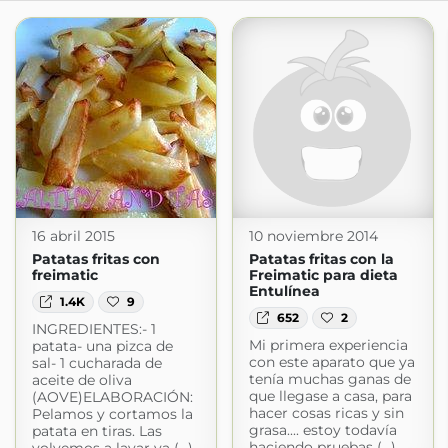
16 abril 2015
10 noviembre 2014
Patatas fritas con
Patatas fritas con la
freimatic
Freimatic para dieta
Entulínea
1.4K
9
652
2
INGREDIENTES:- 1
Mi primera experiencia
patata- una pizca de
con este aparato que ya
sal- 1 cucharada de
tenía muchas ganas de
aceite de oliva
que llegase a casa, para
(AOVE)ELABORACIÓN:
hacer cosas ricas y sin
Pelamos y cortamos la
grasa.... estoy todavía
patata en tiras. Las
haciendo pruebas (...)