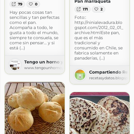
Pan marraqueta
79
0
171
2
Hay pocas cosas tan
sencillas y tan perfectas
Foto::
como el pan.
http://ninialevadura.blo
Acompaña a todo, le
gspot.com/2012_02_01_
gusta a todo el mundo,
archive.htmlEste pan,
siempre te consuela, se
que es el más
come sin pensar... y si
tradicional y
está (...)
consumido en Chile, se
fabrica solamente en
panaderías, (...)
Tengo un horno y sé cómo usarlo | Recetas & fotos
www.tengounhornoysecomousarlo.com
Compartiendo Rece
recetasydatos.blogspot
!
spot.com