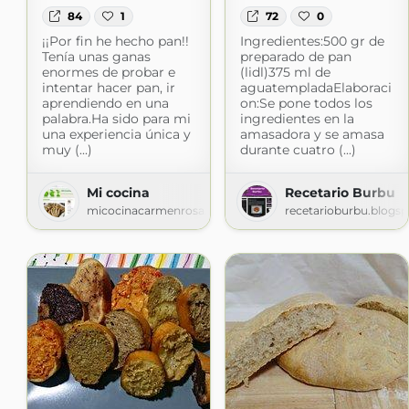
84
1
72
0
¡¡Por fin he hecho pan!!
Ingredientes:500 gr de
Tenía unas ganas
preparado de pan
enormes de probar e
(lidl)375 ml de
intentar hacer pan, ir
aguatempladaElaboraci
aprendiendo en una
on:Se pone todos los
palabra.Ha sido para mi
ingredientes en la
una experiencia única y
amasadora y se amasa
muy (...)
durante cuatro (...)
Mi cocina
Recetario Burbu
micocinacarmenrosa.blogspot.com
recetarioburbu.blogs