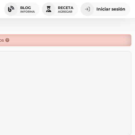
BLOG
RECETA
Iniciar sesión
INFORMA
AGREGAR
os 😄