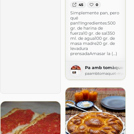
45
0
Simplemente pan, pero
qué
pan!!Ingredientes:500
gr. de harina de
fuerza10 gr. de sal350
ml. de agua100 gr. de
masa madre20 gr. de
levadura
prensadaAmasar la (...)
 | Cocina paso a paso| Food | Spanish | Recipes
Pa amb tomàquet
tas
paambtomaquet-marylou.
.com