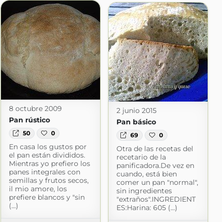
t.com
8 octubre 2009
2 junio 2015
Pan rústico
Pan básico
50
0
69
0
En casa los gustos por
Otra de las recetas del
el pan están divididos.
recetario de la
Mientras yo prefiero los
panificadora.De vez en
panes integrales con
cuando, está bien
semillas y frutos secos,
comer un pan "normal",
il mio amore, los
sin ingredientes
prefiere blancos y "sin
"extraños".INGREDIENT
(...)
ES:Harina: 605 (...)