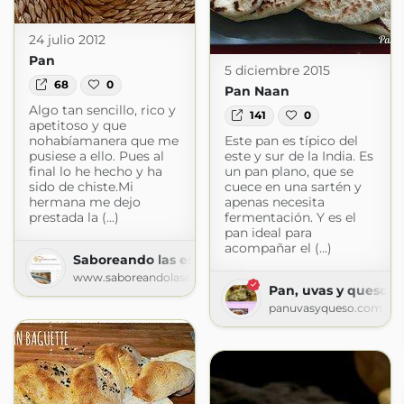
24 julio 2012
Pan
5 diciembre 2015
68
0
Pan Naan
Algo tan sencillo, rico y
141
0
apetitoso y que
nohabíamanera que me
Este pan es típico del
pusiese a ello. Pues al
este y sur de la India. Es
final lo he hecho y ha
un pan plano, que se
sido de chiste.Mi
cuece en una sartén y
hermana me dejo
apenas necesita
prestada la (...)
fermentación. Y es el
pan ideal para
acompañar el (...)
Saboreando las estrellas
www.saboreandolasestrellas.com
Pan, uvas y queso s
panuvasyqueso.com