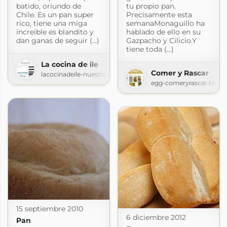
batido, oriundo de
tu propio pan.
Chile. Es un pan super
Precisamente esta
rico, tiene una miga
semanaMonaguillo ha
increible es blandito y
hablado de ello en su
dan ganas de seguir (...)
Gazpacho y Cilicio.Y
tiene toda (...)
La cocina de ile
Comer y Rascar
lacocinadeile-nuestrasrecetas.blogspot.com
egg-comeryrascar.blog
pot.com
15 septiembre 2010
6 diciembre 2012
Pan