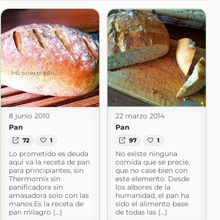
8 junio 2010
22 marzo 2014
Pan
Pan
72
1
97
1
Lo prometido es deuda
No existe ninguna
aquí va la receta de pan
comida que se precie,
para principiantes, sin
que no case bien con
Thermomix sin
este elemento. Desde
panificadora sin
los albores de la
amasadora solo con las
humanidad, el pan ha
manos.Es la receta de
sido el alimento base
pan milagro (...)
de todas las (...)