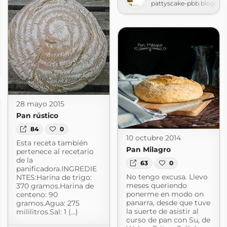
pattyscake-pbb.blogspo
com
28 mayo 2015
Pan rústico
84
0
10 octubre 2014
Esta receta también
Pan Milagro
pertenece al recetario
de la
63
0
panificadora.INGREDIE
No tengo excusa. Llevo
NTES:Harina de trigo:
meses queriendo
370 gramos.Harina de
ponerme en modo on
centeno: 90
panarra, desde que tuve
gramos.Agua: 275
la suerte de asistir al
mililitros.Sal: 1 (...)
curso de pan con Su, de