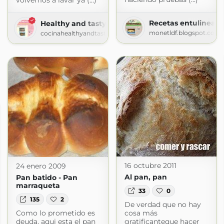
volvemos a lavar ya (...)
Recetas entulinea d
Healthy and tasty
monetldf.blogspot.com
cocinahealthyandtasty.blogspot.com
16 octubre 2011
24 enero 2009
Al pan, pan
Pan batido - Pan
marraqueta
33
0
135
2
De verdad que no hay
Como lo prometido es
cosa más
deuda, aqui esta el pan
gratificanteque hacer