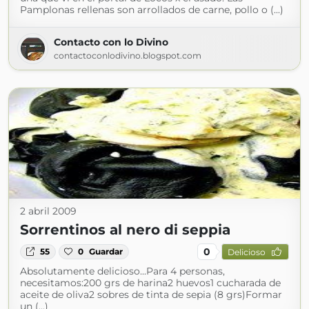
Pamplonas rellenas son arrollados de carne, pollo o (...)
Contacto con lo Divino
contactoconlodivino.blogspot.com
2 abril 2009
Sorrentinos al nero di seppia
0
55
0
Guardar
Delicioso
Absolutamente delicioso...Para 4 personas,
necesitamos:200 grs de harina2 huevos1 cucharada de
aceite de oliva2 sobres de tinta de sepia (8 grs)Formar
un (...)