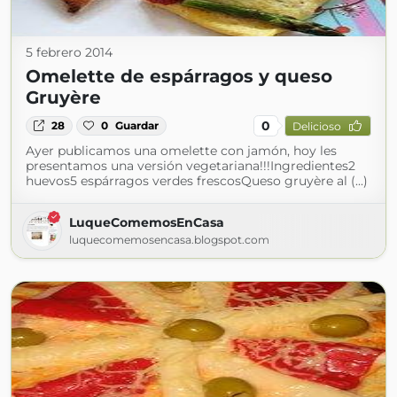
5 febrero 2014
Omelette de espárragos y queso
Gruyère
0
28
0
Guardar
Delicioso
Ayer publicamos una omelette con jamón, hoy les
presentamos una versión vegetariana!!!Ingredientes2
huevos5 espárragos verdes frescosQueso gruyère al (...)
LuqueComemosEnCasa
luquecomemosencasa.blogspot.com