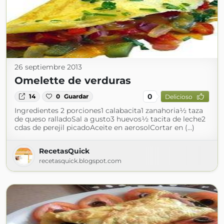
26 septiembre 2013
Omelette de verduras
0
14
0
Guardar
Delicioso
Ingredientes 2 porciones1 calabacita1 zanahoria½ taza
de queso ralladoSal a gusto3 huevos½ tacita de leche2
cdas de perejil picadoAceite en aerosolCortar en (...)
RecetasQuick
recetasquick.blogspot.com