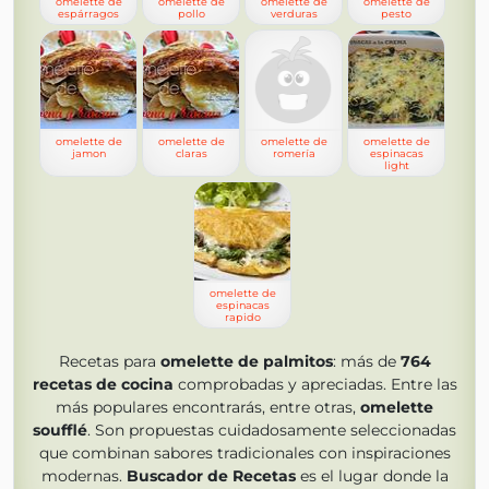
omelette de
omelette de
omelette de
omelette de
espárragos
pollo
verduras
pesto
omelette de
omelette de
omelette de
omelette de
jamon
claras
romería
espinacas
light
omelette de
espinacas
rapido
Recetas para
omelette de palmitos
: más de
764
recetas de cocina
comprobadas y apreciadas. Entre las
más populares encontrarás, entre otras,
omelette
soufflé
. Son propuestas cuidadosamente seleccionadas
que combinan sabores tradicionales con inspiraciones
modernas.
Buscador de Recetas
es el lugar donde la