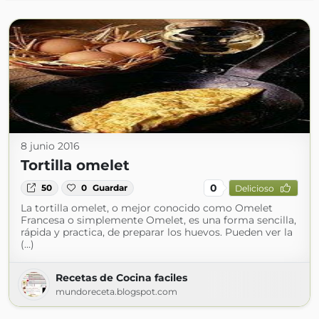
8 junio 2016
Tortilla omelet
0
50
0
Guardar
Delicioso
La tortilla omelet, o mejor conocido como Omelet
Francesa o simplemente Omelet, es una forma sencilla,
rápida y practica, de preparar los huevos. Pueden ver la
(...)
Recetas de Cocina faciles
mundoreceta.blogspot.com