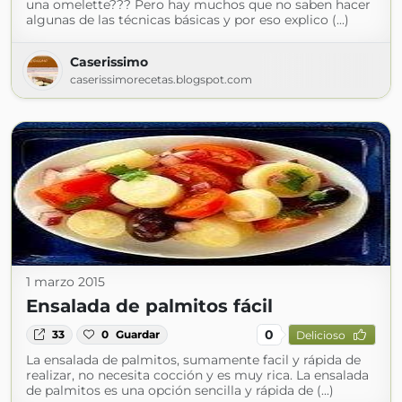
una omelette??? Pero hay muchos que no saben hacer
algunas de las técnicas básicas y por eso explico (...)
Caserissimo
caserissimorecetas.blogspot.com
1 marzo 2015
Ensalada de palmitos fácil
0
33
0
Guardar
Delicioso
La ensalada de palmitos, sumamente facil y rápida de
realizar, no necesita cocción y es muy rica. La ensalada
de palmitos es una opción sencilla y rápida de (...)