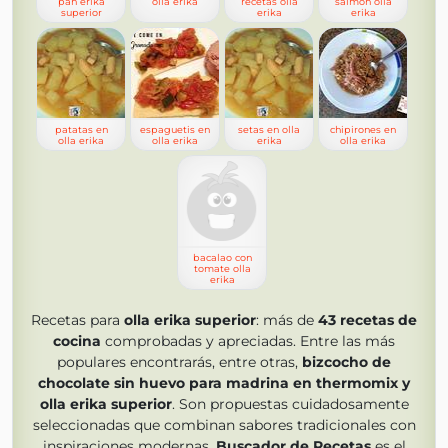
pan erika
olla erika
recetas olla
salmon olla
superior
erika
erika
patatas en
espaguetis en
setas en olla
chipirones en
olla erika
olla erika
erika
olla erika
bacalao con
tomate olla
erika
Recetas para
olla erika superior
: más de
43
recetas de
cocina
comprobadas y apreciadas. Entre las más
populares encontrarás, entre otras,
bizcocho de
chocolate sin huevo para madrina en thermomix y
olla erika superior
. Son propuestas cuidadosamente
seleccionadas que combinan sabores tradicionales con
inspiraciones modernas.
Buscador de Recetas
es el