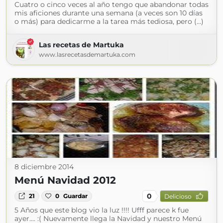
Cuatro o cinco veces al año tengo que abandonar todas
mis aficiones durante una semana (a veces son 10 días
o más) para dedicarme a la tarea más tediosa, pero (...)
Las recetas de Martuka
www.lasrecetasdemartuka.com
8 diciembre 2014
Menú Navidad 2012
0
21
0
Guardar
Delicioso
5 Años que este blog vio la luz !!!! Ufff parece k fue
ayer.... :( Nuevamente llega la Navidad y nuestro Menú