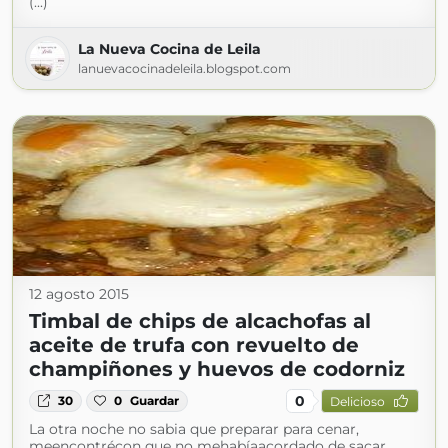
(...)
La Nueva Cocina de Leila
lanuevacocinadeleila.blogspot.com
12 agosto 2015
Timbal de chips de alcachofas al
aceite de trufa con revuelto de
champiñones y huevos de codorniz
0
30
0
Guardar
Delicioso
La otra noche no sabia que preparar para cenar,
meencontrécon que no mehabíaacordado de sacar