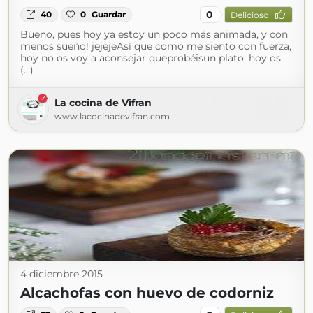
0
40
0
Guardar
Delicioso
Bueno, pues hoy ya estoy un poco más animada, y con
menos sueño! jejejeAsí que como me siento con fuerza,
hoy no os voy a aconsejar queprobéisun plato, hoy os
(...)
La cocina de Vifran
www.lacocinadevifran.com
4 diciembre 2015
Alcachofas con huevo de codorniz