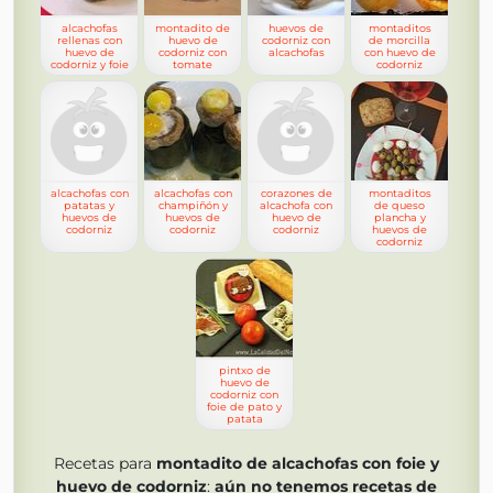
alcachofas
montadito de
huevos de
montaditos
rellenas con
huevo de
codorniz con
de morcilla
huevo de
codorniz con
alcachofas
con huevo de
codorniz y foie
tomate
codorniz
alcachofas con
alcachofas con
corazones de
montaditos
patatas y
champiñón y
alcachofa con
de queso
huevos de
huevos de
huevo de
plancha y
codorniz
codorniz
codorniz
huevos de
codorniz
pintxo de
huevo de
codorniz con
foie de pato y
patata
Recetas para
montadito de alcachofas con foie y
huevo de codorniz
:
aún no tenemos
recetas de