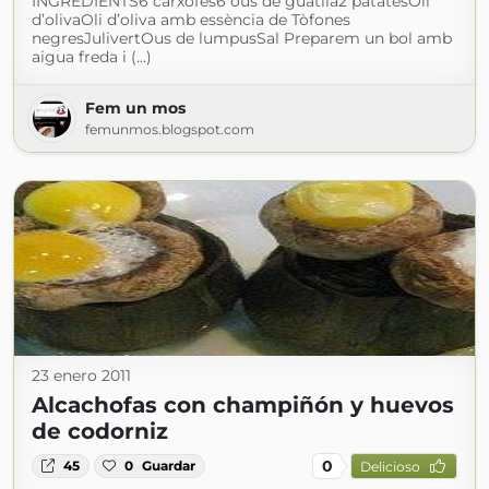
INGREDIENTS6 carxofes6 ous de guatlla2 patatesOli
d’olivaOli d’oliva amb essència de Tòfones
negresJulivertOus de lumpusSal Preparem un bol amb
aigua freda i (...)
Fem un mos
femunmos.blogspot.com
23 enero 2011
Alcachofas con champiñón y huevos
de codorniz
0
45
0
Guardar
Delicioso