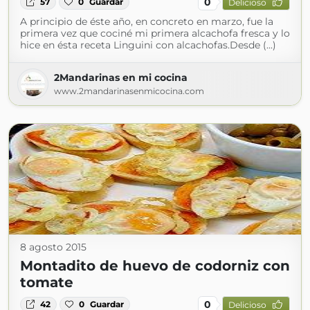
0
57
0
Guardar
Delicioso
A principio de éste año, en concreto en marzo, fue la
primera vez que cociné mi primera alcachofa fresca y lo
hice en ésta receta Linguini con alcachofas.Desde (...)
2Mandarinas en mi cocina
www.2mandarinasenmicocina.com
8 agosto 2015
Montadito de huevo de codorniz con
tomate
0
42
0
Guardar
Delicioso