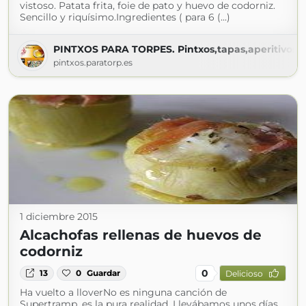
vistoso. Patata frita, foie de pato y huevo de codorniz.
Sencillo y riquísimo.Ingredientes ( para 6 (...)
PINTXOS PARA TORPES. Pintxos,tapas,aperitivos,en
pintxos.paratorp.es
1 diciembre 2015
Alcachofas rellenas de huevos de
codorniz
0
13
0
Guardar
Delicioso
Ha vuelto a lloverNo es ninguna canción de
Supertramp, es la pura realidad. Llevábamos unos días