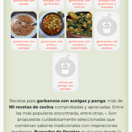
garbanzos con
acelgas con
garbanzos con
acelgas con
panga
garbanzos
acelgas y
garbanzos y
chorizo
bacalao
garbanzos con
garbanzos con
garbanzos con
garbanzos con
calabaza y
pollo y
acelgas y
gambones y
acelgas
acelgas
espárragos
acelgas
rollitos de
panga con
acelgas
Recetas para
garbanzos con acelgas y panga
: más de
181
recetas de cocina
comprobadas y apreciadas. Entre
las más populares encontrarás, entre otras,
-
. Son
propuestas cuidadosamente seleccionadas que
combinan sabores tradicionales con inspiraciones
modernas.
Buscador de Recetas
es el lugar donde la