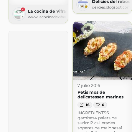
Delícies del rebost
delicies.blogspot.com
La cocina de Vifran
www.lacocinadevifran.com
7 julio 2016
Petis mos de
delicatessen marines
16
0
INGREDIENTS6
gambes4 palets de
surimi2 cullerades
soperes de maionesa1