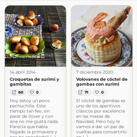
14 abril 2014
7 diciembre 2020
Croquetas de surimi y
Volovanes de cóctel de
gambitas
gambas con surimi
60
0
71
0
Hoy estoy un poco
El cóctel de gambas es
pachuchilla. Este
uno de los aperitivos
tiempo tan feo, sin
clásicos por excelencia
parar de llover y con
en las mesas de
aire no me gusta nada.
Navidad. Pero hoy le
Parecía que había
vamos a dar un par de
llegado la primavera y
vueltas para convertirlo