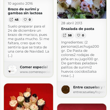
10 agosto 2016
Brazo de surimi y
gambas sin lactosa
45
0
28 abril 2013
Suelo preparar para el
Ensalada de pasta
24 de diciembre un
brazo de marisco, pues
58
0
me gusta mucho. Si me
Ingredientes: (2
faltara, creo que no
personas)Lechuga200
sentiría que se trata de
gr. De Pasta de
una cena de Navidad. La
colores2 rodajas de
(...)
piña en su jugo100 gr.
De gambas peladas4
Comer especial
palitos de surimi2
huevos cocidosSalsa
www.comerespecial.com
rosa (...)
Entre cazuelas y fo
entrecazuelasyfogones.