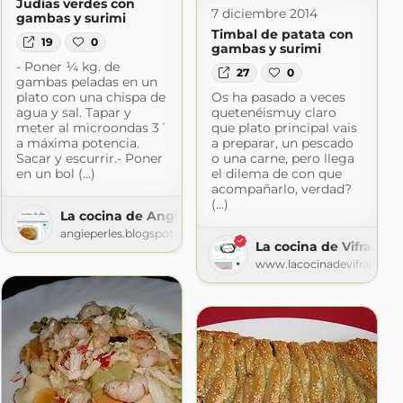
Judías verdes con
7 diciembre 2014
gambas y surimi
Timbal de patata con
19
0
gambas y surimi
- Poner ¼ kg. de
27
0
gambas peladas en un
plato con una chispa de
Os ha pasado a veces
agua y sal. Tapar y
quetenéismuy claro
meter al microondas 3´
que plato principal vais
a máxima potencia.
a preparar, un pescado
Sacar y escurrir.- Poner
o una carne, pero llega
en un bol (...)
el dilema de con que
acompañarlo, verdad?
(...)
La cocina de Angie
na
angieperles.blogspot.com
La cocina de Vifran
na.com
www.lacocinadevifran.co