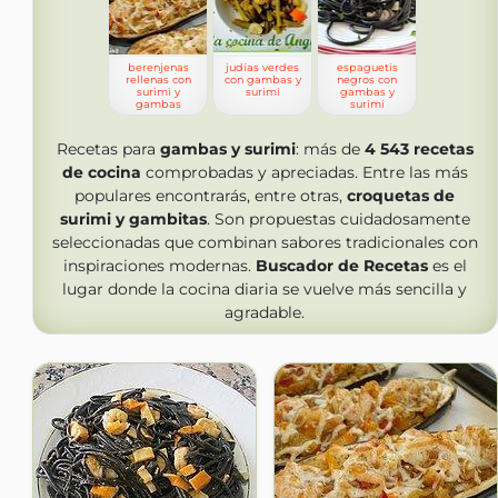
berenjenas
judías verdes
espaguetis
rellenas con
con gambas y
negros con
surimi y
surimi
gambas y
gambas
surimi
Recetas para
gambas y surimi
: más de
4 543
recetas
de cocina
comprobadas y apreciadas. Entre las más
populares encontrarás, entre otras,
croquetas de
surimi y gambitas
. Son propuestas cuidadosamente
seleccionadas que combinan sabores tradicionales con
inspiraciones modernas.
Buscador de Recetas
es el
lugar donde la cocina diaria se vuelve más sencilla y
agradable.