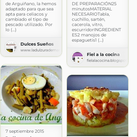
de Arguiñano, la hemos
DE PREPARACIÓN25
adaptado para que sea
minutosMATERIAL
apta para celiacos y
NECESARIOTabla,
cambiado el tipo de
cuchillo, sartén,
pescado utilizado. Por
cacerola, vitro,
lo (...)
escurridorINGREDIENT
ES2 manojos de
espaguetis1 (...)
 ¡pruébalo!
Dulces Sueños
om
www.ladulzurademari.es
Fiel a la cocina
fielalacocina.blogspot.com
7 septiembre 2015