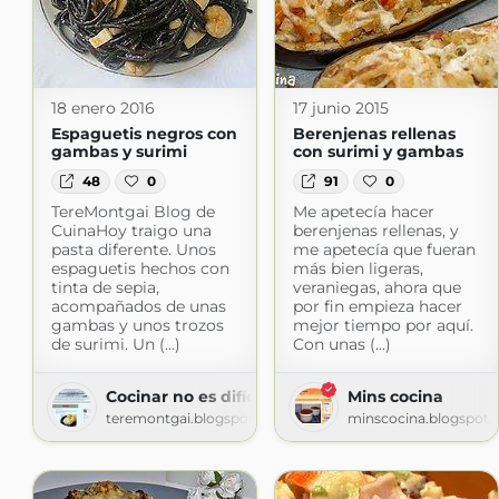
18 enero 2016
17 junio 2015
Espaguetis negros con
Berenjenas rellenas
gambas y surimi
con surimi y gambas
48
0
91
0
TereMontgai Blog de
Me apetecía hacer
CuinaHoy traigo una
berenjenas rellenas, y
pasta diferente. Unos
me apetecía que fueran
espaguetis hechos con
más bien ligeras,
tinta de sepia,
veraniegas, ahora que
acompañados de unas
por fin empieza hacer
gambas y unos trozos
mejor tiempo por aquí.
de surimi. Un (...)
Con unas (...)
Cocinar no es difícil ¡pruébalo!
Mins cocina
teremontgai.blogspot.com
minscocina.blogspot