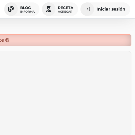
BLOG
RECETA
Iniciar sesión
INFORMA
AGREGAR
os 😄