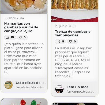
10 abril 2014
Margaritas con
19 junio 2015
gambas y surimi de
cangrejo al ajillo
Trenza de gambas y
xampinyones
18
0
11
0
¿Y a quién le apetece un
plato ligero para aliviar
La Isabel i el Josep han
el calor primaveral?
proposat que aquest
Primavera que mas
més per el repte DEL
bien parece verano en
BLOG AL PLAT, fos el
Murcia, que hasta ayer
blog de la Mercè
apareció en las noticias
“Destapant cassoles”
(...)
l’escolli’t . Desprès de
tafaneja (...)
Las delicias de lourdes
gones
Fem un mos
lasdeliciasdelourdes.blogspot.com
blogspot.com
femunmos.blogspot.com