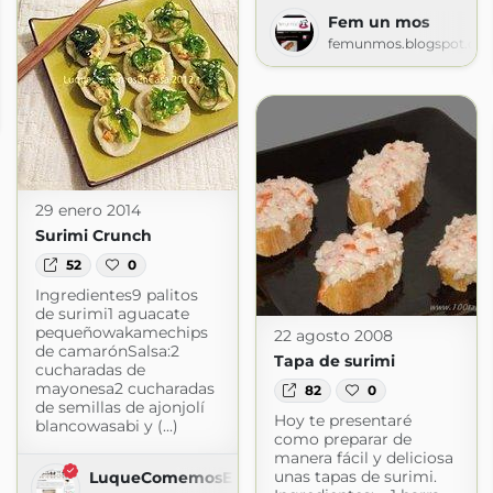
Fem un mos
femunmos.blogspot.co
m
29 enero 2014
Surimi Crunch
52
0
Ingredientes9 palitos
de surimi1 aguacate
pequeñowakamechips
22 agosto 2008
de camarónSalsa:2
Tapa de surimi
cucharadas de
mayonesa2 cucharadas
82
0
de semillas de ajonjolí
Hoy te presentaré
blancowasabi y (...)
como preparar de
manera fácil y deliciosa
unas tapas de surimi.
LuqueComemosEnCasa