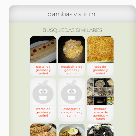
gambas y surimi
BÚSQUEDAS SIMILARES
pastel de
ensaladilla de
coca de
gambas y
gambas y
gambas y
surimi
surimi
surimi
crema de
espaguetis
merluza
gambas y
con gambas y
rellena de
surimi
surimi
gambas y
surimi