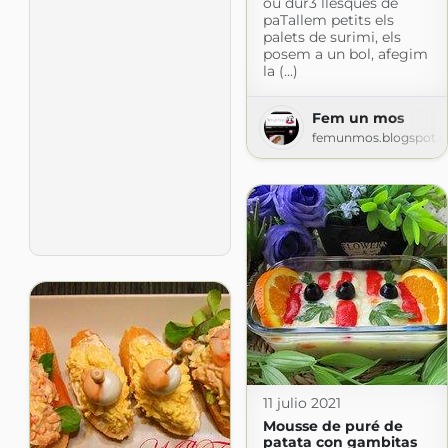
ou dur3 llesques de
paTallem petits els
palets de surimi, els
posem a un bol, afegim
la (...)
Fem un mos
femunmos.blogspot.
11 julio 2021
Mousse de puré de
patata con gambitas