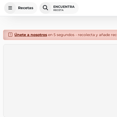
ENCUENTRA
Recetas
RECETA
Únete a nosotros
en 5 segundos - recolecta y añade rece