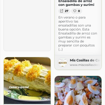
Ensaladilla de arroz
con gambas y surimi
27
0
En verano o para
aperitivo las
ensaladillas son una
buena opción. Esta
Ensaladilla de arroz con
gambas y surimi es
muy sencilla de
preparar con poquitos
(...)
Mis Cosillas de Coci
www.miscosillasdecoci