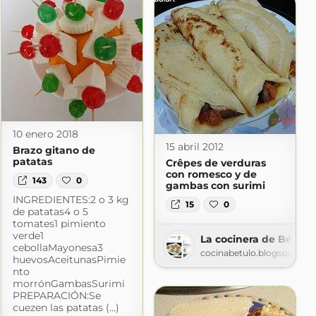
10 enero 2018
15 abril 2012
Brazo gitano de
patatas
Crêpes de verduras
con romesco y de
143
0
gambas con surimi
INGREDIENTES:2 o 3 kg
15
0
de patatas4 o 5
tomates1 pimiento
verde1
La cocinera de Bétulo
cebollaMayonesa3
cocinabetulo.blogspot.co
huevosAceitunasPimie
nto
morrónGambasSurimi
PREPARACIÓN:Se
cuezen las patatas (...)