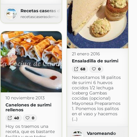
Recetas caseras de mari carmen
m
recetascaserasdemaricarmen.blogspot.com
21 enero 2016
Ensaladilla de surimi
68
0
Necesitamos 18 palitos
de surimi 6 huevos
cocidos 1/2 lechuga
iceberg Gambas
10 noviembre 2013
cocidas (opcional)
Mayonesa Preparamos
Canelones de surimi
1. Ponemos los palitos
rellenos
en el vaso y hacemos
40
0
(...)
Hoy os traemos una
receta, que es bastante
Varomeando
facilita y que todos