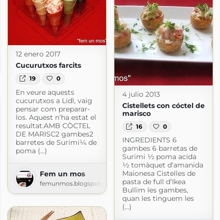
12 enero 2017
Cucurutxos farcits
com
19
0
En veure aquests
4 julio 2013
cucurutxos a Lidl, vaig
Cistellets con cóctel de
pensar com preparar-
marisco
los. Aquest n’ha estat el
resultat.AMB CÒCTEL
16
0
DE MARISC2 gambes2
INGREDIENTS 6
barretes de Surimi¼ de
gambes 6 barretas de
poma (...)
Surimi ½ poma acida
½ tomàquet d’amanida
Maionesa Cistelles de
Fem un mos
pasta de full d’Ikea
femunmos.blogspot.com
Bullim les gambes,
quan les tinguem les
(...)