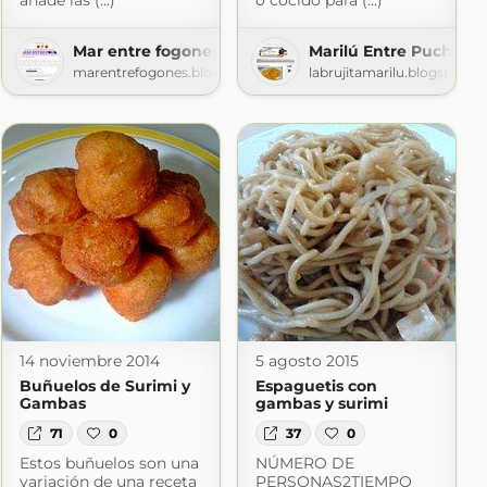
añade las (...)
o cocido para (...)
Mar entre fogones
Marilú Entre Pucheros
.com
marentrefogones.blogspot.com
labrujitamarilu.blogspot.c
14 noviembre 2014
5 agosto 2015
Buñuelos de Surimi y
Espaguetis con
Gambas
gambas y surimi
71
0
37
0
Estos buñuelos son una
NÚMERO DE
variación de una receta
PERSONAS2TIEMPO