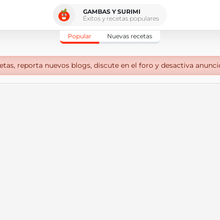
GAMBAS Y SURIMI
Éxitos y recetas populares
Popular
Nuevas recetas
tas, reporta nuevos blogs, discute en el foro y desactiva anunci