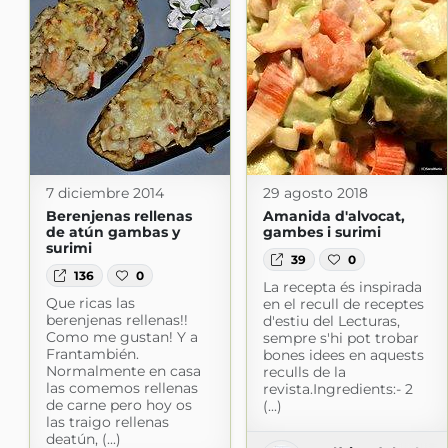
7 diciembre 2014
29 agosto 2018
Berenjenas rellenas
Amanida d'alvocat,
de atún gambas y
gambes i surimi
surimi
39
0
136
0
La recepta és inspirada
Que ricas las
en el recull de receptes
berenjenas rellenas!!
d'estiu del Lecturas,
Como me gustan! Y a
sempre s'hi pot trobar
Frantambién.
bones idees en aquests
Normalmente en casa
reculls de la
las comemos rellenas
revista.Ingredients:- 2
de carne pero hoy os
(...)
las traigo rellenas
deatún, (...)