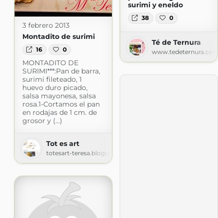
surimi y eneldo
38
0
3 febrero 2013
Montadito de surimi
Té de Ternura
16
0
www.tedeternura.co
MONTADITO DE
SURIMI***:Pan de barra,
surimi fileteado, 1
huevo duro picado,
salsa mayonesa, salsa
rosa.1-Cortamos el pan
en rodajas de 1 cm. de
grosor y (...)
Tot es art
totesart-teresa.blogspot.com