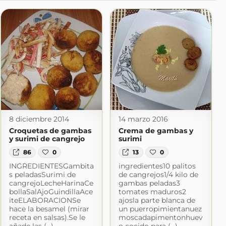
8 diciembre 2014
14 marzo 2016
Croquetas de gambas
Crema de gambas y
y surimi de cangrejo
surimi
86
0
13
0
INGREDIENTESGambita
ingredientes10 palitos
s peladasSurimi de
de cangrejos1/4 kilo de
cangrejoLecheHarinaCe
gambas peladas3
bollaSalAjoGuindillaAce
tomates maduros2
iteELABORACIONSe
ajosla parte blanca de
hace la besamel (mirar
un puerropimientanuez
receta en salsas).Se le
moscadapimentonhuev