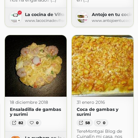
nos ha engañado!! (...)
en (...)
La cocina de Vifran
Antojo en tu cocina
www.lacocinadevifran.com
www.antojoentucocina
18 diciembre 2018
31 enero 2016
Ensaladilla de gambas
Coca de gambas y
y surimi
surimi
82
0
58
0
TereMontgai Blog de
CuinaEn mi casa, nos
La cuchara en la maleta