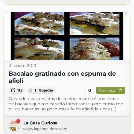
31 enero 2010
Bacalao gratinado con espuma de
alioli
0
115
1
Guardar
Delicioso
Ojeando unas revistas de cocina encontré una receta
de bacalao que me pareció interesante, pero como me
gusta hacerlas un poco mías, le he añadido unas (...)
La Gata Curiosa
www.lagatacuriosa.com