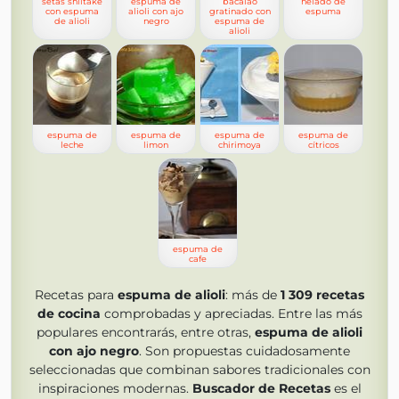
setas shiitake
espuma de
bacalao
helado de
con espuma
alioli con ajo
gratinado con
espuma
de alioli
negro
espuma de
alioli
espuma de
espuma de
espuma de
espuma de
leche
limon
chirimoya
cítricos
espuma de
cafe
Recetas para
espuma de alioli
: más de
1 309
recetas
de cocina
comprobadas y apreciadas. Entre las más
populares encontrarás, entre otras,
espuma de alioli
con ajo negro
. Son propuestas cuidadosamente
seleccionadas que combinan sabores tradicionales con
inspiraciones modernas.
Buscador de Recetas
es el