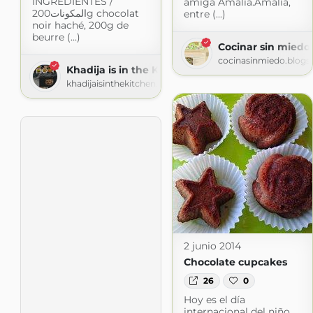
INGREDIENTES /
amiga Amalia.Amalia,
المكونات200g chocolat
entre (...)
noir haché, 200g de
beurre (...)
Cocinar sin miedo
cocinasinmiedo.blogs
Khadija is in the Kitchen
khadijaisinthekitchen.blogspot.com
2 junio 2014
Chocolate cupcakes
26
0
Hoy es el día
internacional del niño...