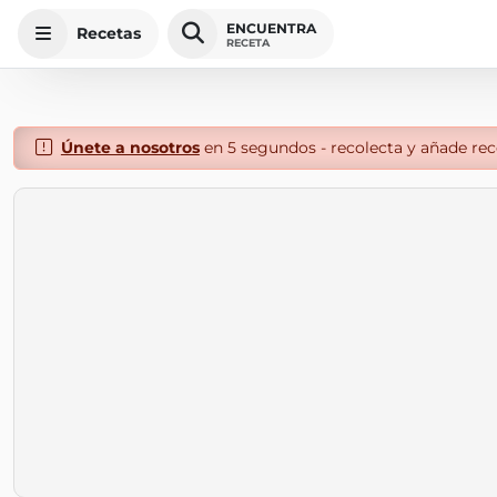
ENCUENTRA
Recetas
RECETA
Únete a nosotros
en 5 segundos - recolecta y añade rece