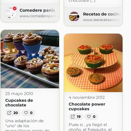
chocolate (...)
Comedere panis
Recetas de cocina
www.comederepanis.com
www.lasrecetascocina.co
de Mayo
dpress.com
25 mayo 2010
4 noviembre 2012
Cupcakes de
Chocolate power
chocolate
cupcakes
20
0
19
0
Una adaptación de
Pues si , ya llegó el
"uno" de los
otoño, el fresquito, el
maravillosos posts de