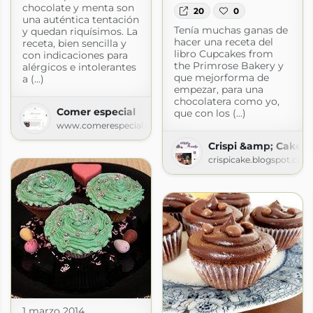
chocolate y menta son
20
0
una auténtica tentación
Tenía muchas ganas de
y quedan riquísimos. La
hacer una receta del
receta, bien sencilla y
libro Cupcakes from
con indicaciones para
the Primrose Bakery y
alérgicos e intolerantes
que mejorforma de
a (...)
empezar, para una
chocolatera como yo,
Comer especial
que con los (...)
www.comerespecial.com
Crispi &amp; Cake
crispicake.blogspot.com
IDAS Y SORPRENDENTES (Recetasdebelen)
pot.com
1 marzo 2014