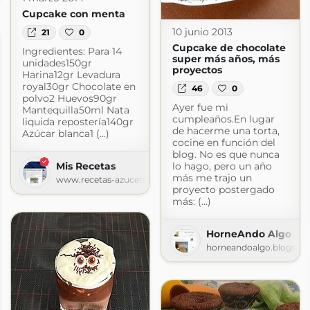
Cupcake con menta
10 junio 2013
21
0
Cupcake de chocolate
Ingredientes: Para 14
super más años, más
unidades150gr
proyectos
Harina12gr Levadura
royal30gr Chocolate en
46
0
polvo2 Huevos90gr
Ayer fue mi
Mantequilla50ml Nata
cumpleaños.En lugar
liquida repostería140gr
de hacerme una torta,
Azúcar blanca1 (...)
cocine en función del
blog. No es que nunca
Mis Recetas
lo hago, pero un año
más me trajo un
www.recetas-azucena.com
proyecto postergado
más: (...)
HorneAndo Algo
horneandoalgo.blogspo