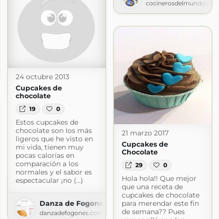
cocinerosdelmundodego
com
24 octubre 2013
Cupcakes de
chocolate
19
0
Estos cupcakes de
chocolate son los más
21 marzo 2017
ligeros que he visto en
Cupcakes de
mi vida, tienen muy
Chocolate
pocas calorías en
comparación a los
29
0
normales y el sabor es
Hola hola!! Que mejor
espectacular ¡no (...)
que una receta de
cupcakes de chocolate
Danza de Fogones
para merendar este fin
de semana?? Pues
danzadefogones.com