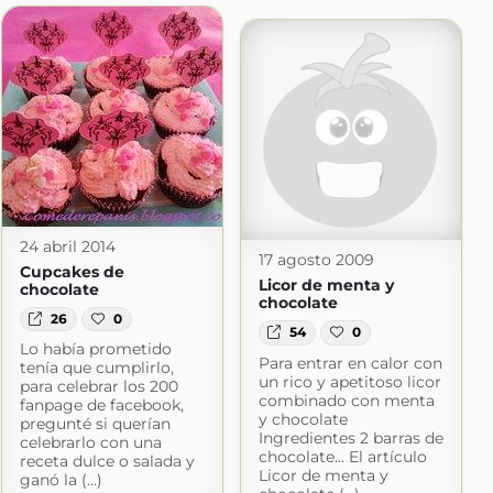
ogle.blogspot.com
24 abril 2014
17 agosto 2009
Cupcakes de
Licor de menta y
chocolate
chocolate
26
0
54
0
Lo había prometido
Para entrar en calor con
tenía que cumplirlo,
un rico y apetitoso licor
para celebrar los 200
combinado con menta
fanpage de facebook,
y chocolate
pregunté si querían
Ingredientes 2 barras de
celebrarlo con una
chocolate... El artículo
receta dulce o salada y
Licor de menta y
ganó la (...)