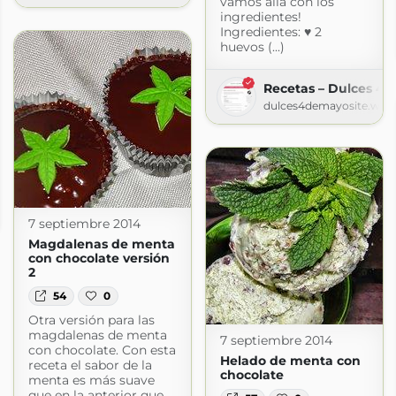
vamos allá con los
ingredientes!
Ingredientes: ♥ 2
huevos (...)
Recetas – Dulces 4 
dulces4demayosite.wor
e
7 septiembre 2014
Magdalenas de menta
con chocolate versión
2
54
0
Otra versión para las
magdalenas de menta
7 septiembre 2014
con chocolate. Con esta
Helado de menta con
receta el sabor de la
chocolate
menta es más suave
que en la anterior que