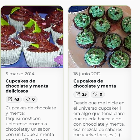
5 marzo 2014
18 junio 2012
Cupcakes de
Cupcakes de
chocolate y menta
chocolate y menta
deliciosos
25
0
43
0
Desde que me inicie en
Cupcakes de chocolate
el universo cupcakeril
y menta:
era algo que tenia claro
Riquísimos!!con
que quería hacer..algo
unintenso aroma a
con chocolate y menta,
chocolatey un sabor
esa mezcla de sabores
con un toque a menta
me vuelve loca, es (...)
muyrico.Para ser mis