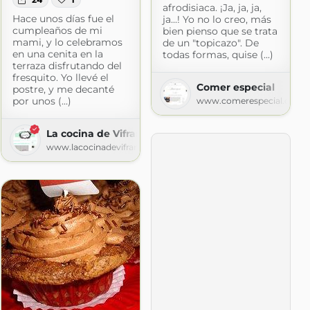
afrodisiaca. ¡Ja, ja, ja,
Hace unos días fue el
ja...! Yo no lo creo, más
cumpleaños de mi
bien pienso que se trata
mami, y lo celebramos
de un "topicazo". De
en una cenita en la
todas formas, quise (...)
terraza disfrutando del
fresquito. Yo llevé el
Comer especial
postre, y me decanté
por unos (...)
www.comerespecial.com
La cocina de Vifran
www.lacocinadevifran.com