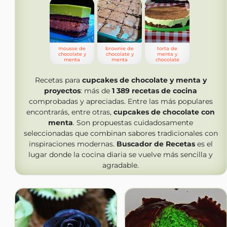
mousse de
brownie de
torta de
chocolate y
chocolate y
menta y
menta
menta
chocolate
Recetas para
cupcakes de chocolate y menta y
proyectos
: más de
1 389
recetas de cocina
comprobadas y apreciadas. Entre las más populares
encontrarás, entre otras,
cupcakes de chocolate con
menta
. Son propuestas cuidadosamente
seleccionadas que combinan sabores tradicionales con
inspiraciones modernas.
Buscador de Recetas
es el
lugar donde la cocina diaria se vuelve más sencilla y
agradable.