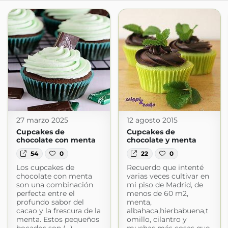
27 marzo 2025
12 agosto 2015
Cupcakes de
Cupcakes de
chocolate con menta
chocolate y menta
54
0
22
0
Los cupcakes de
Recuerdo que intenté
chocolate con menta
varias veces cultivar en
son una combinación
mi piso de Madrid, de
perfecta entre el
menos de 60 m2,
profundo sabor del
menta,
cacao y la frescura de la
albahaca,hierbabuena,t
menta. Estos pequeños
omillo, cilantro y