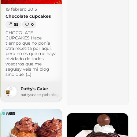
19 febrero 2013
Chocolate cupcakes
55
0
CHOCOLATE
CUPCAKES Hace
tiempo que no ponía
otra recetita por aquí,
pero no es que me haya
olvidado de todos
vosotros que me
seguísy veis mi blog
sino que, (...)
Patty's Cake
pattyscake-pbb.blogspot.com
t.com