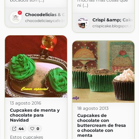
bocados son (...)
muchas más cosas que
ni (...)
Chocodelicias & Café
Crispi &amp; Cake
chocodeliciasycafe.blogspot.com
crispicake.blogspot.com
13 agosto 2016
18 agosto 2013
Cupcakes de menta y
chocolate para
Cupcakes de
Navidad
chocolate con
buttercream de fresa
44
0
o chocolate con
menta
Estos cupcakes