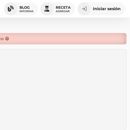
BLOG
RECETA
Iniciar sesión
INFORMA
AGREGAR
os 😄