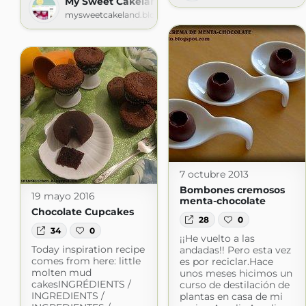
My Sweet Cakeland
mysweetcakeland.blogspot.com
7 octubre 2013
Bombones cremosos
19 mayo 2016
menta-chocolate
Chocolate Cupcakes
28
0
34
0
¡¡He vuelto a las
Today inspiration recipe
andadas!! Pero esta vez
comes from here: little
es por reciclar.Hace
molten mud
unos meses hicimos un
cakesINGRÉDIENTS /
curso de destilación de
INGREDIENTS /
plantas en casa de mi