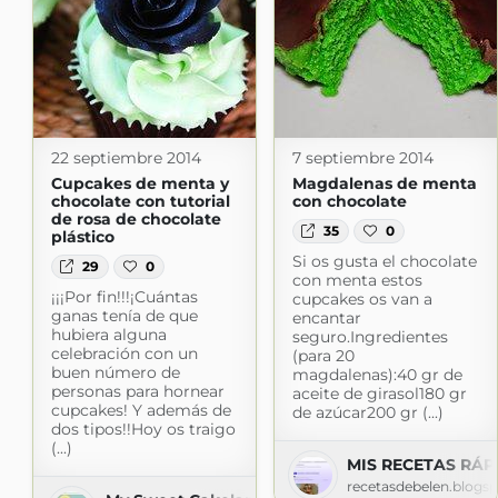
22 septiembre 2014
7 septiembre 2014
Cupcakes de menta y
Magdalenas de menta
chocolate con tutorial
con chocolate
de rosa de chocolate
35
0
plástico
Si os gusta el chocolate
29
0
con menta estos
¡¡¡Por fin!!!¡Cuántas
cupcakes os van a
ganas tenía de que
encantar
hubiera alguna
seguro. Ingredientes
celebración con un
(para 20
buen número de
magdalenas):40 gr de
personas para hornear
aceite de girasol180 gr
cupcakes! Y además de
de azúcar200 gr (...)
dos tipos!!Hoy os traigo
(...)
MIS RECETAS RÁP
recetasdebelen.blogs