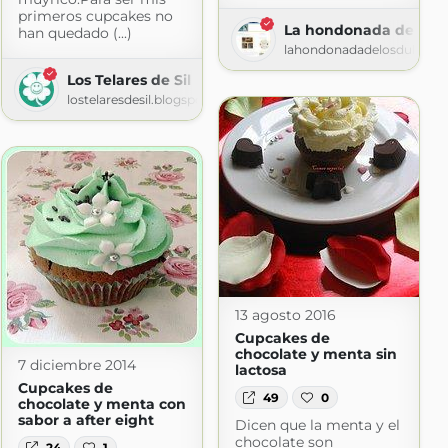
primeros cupcakes no
La hondonada de los 
han quedado (...)
lahondonadadelosdulces.b
Los Telares de Sil
lostelaresdesil.blogspot.com
13 agosto 2016
Cupcakes de
chocolate y menta sin
7 diciembre 2014
lactosa
Cupcakes de
49
0
chocolate y menta con
sabor a after eight
Dicen que la menta y el
chocolate son
24
1