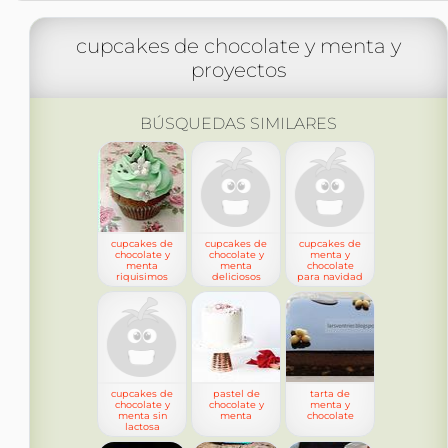
cupcakes de chocolate y menta y
proyectos
BÚSQUEDAS SIMILARES
cupcakes de
cupcakes de
cupcakes de
chocolate y
chocolate y
menta y
menta
menta
chocolate
riquisimos
deliciosos
para navidad
cupcakes de
pastel de
tarta de
chocolate y
chocolate y
menta y
menta sin
menta
chocolate
lactosa