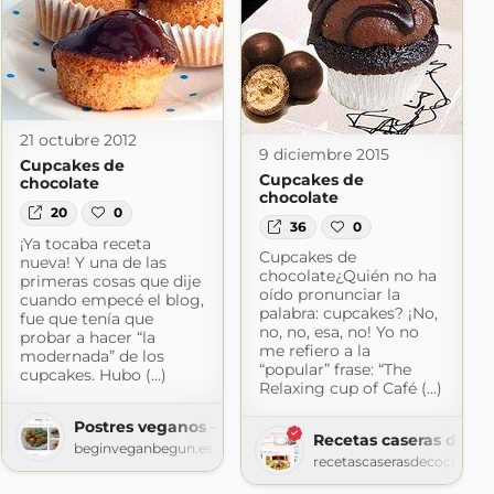
21 octubre 2012
9 diciembre 2015
Cupcakes de
Cupcakes de
chocolate
chocolate
20
0
36
0
¡Ya tocaba receta
Cupcakes de
nueva! Y una de las
chocolate¿Quién no ha
primeras cosas que dije
oído pronunciar la
cuando empecé el blog,
palabra: cupcakes? ¡No,
fue que tenía que
no, no, esa, no! Yo no
probar a hacer “la
me refiero a la
modernada” de los
“popular” frase: “The
cupcakes. Hubo (...)
Relaxing cup of Café (...)
Postres veganos – BEGIN VEGAN BEGUN
Recetas caseras de co
beginveganbegun.es
recetascaserasdecocina.b
l Mundo