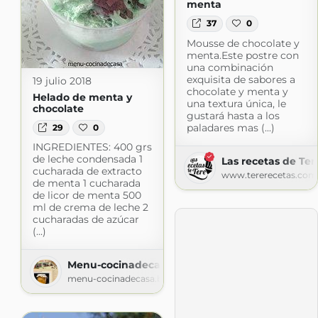
menta
37
0
Mousse de chocolate y
menta.Este postre con
una combinación
exquisita de sabores a
19 julio 2018
chocolate y menta y
Helado de menta y
una textura única, le
chocolate
gustará hasta a los
paladares mas (...)
29
0
INGREDIENTES: 400 grs
de leche condensada 1
Las recetas de Ter
cucharada de extracto
www.tererecetas.com
de menta 1 cucharada
de licor de menta 500
ml de crema de leche 2
cucharadas de azúcar
(...)
Menu-cocinadecasa
menu-cocinadecasa.blogspot.com