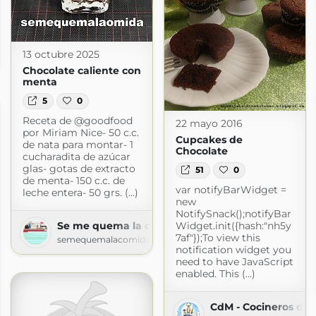
13 octubre 2025
pot.com
Chocolate caliente con
menta
5
0
Receta de @goodfood
22 mayo 2016
por Miriam Nice- 50 c.c.
Cupcakes de
de nata para montar- 1
Chocolate
cucharadita de azúcar
glas- gotas de extracto
51
0
de menta- 150 c.c. de
var notifyBarWidget =
leche entera- 50 grs. (...)
new
NotifySnack();notifyBar
Se me quema la comida
Widget.init({hash:"nh5y
7af"});To view this
semequemalacomida.blogspot.com
notification widget you
need to have JavaScript
enabled. This (...)
CdM - Cocineros de