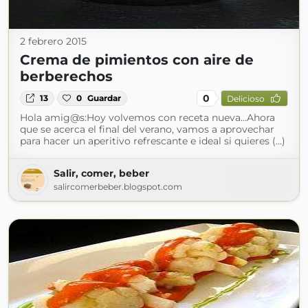
2 febrero 2015
Crema de pimientos con aire de
berberechos
0
13
0
Guardar
Delicioso
Hola amig@s:Hoy volvemos con receta nueva...Ahora
que se acerca el final del verano, vamos a aprovechar
para hacer un aperitivo refrescante e ideal si quieres (...)
Salir, comer, beber
salircomerbeber.blogspot.com