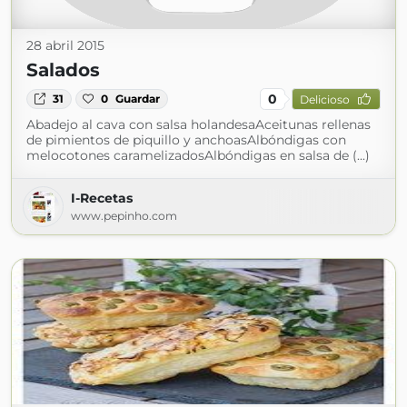
28 abril 2015
Salados
0
31
0
Guardar
Delicioso
Abadejo al cava con salsa holandesaAceitunas rellenas
de pimientos de piquillo y anchoasAlbóndigas con
melocotones caramelizadosAlbóndigas en salsa de (...)
I-Recetas
www.pepinho.com