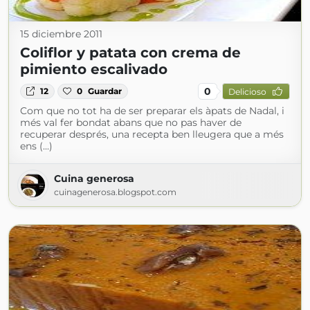
15 diciembre 2011
Coliflor y patata con crema de
pimiento escalivado
0
12
0
Guardar
Delicioso
Com que no tot ha de ser preparar els àpats de Nadal, i
més val fer bondat abans que no pas haver de
recuperar després, una recepta ben lleugera que a més
ens (...)
Cuina generosa
cuinagenerosa.blogspot.com