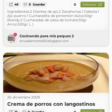
0
49
0
Guardar
Delicioso
Ingredientes:2 Dientes de ajo.2 Zanahorias.1 Cebolla.1
Ajo puerro.1 Cucharadita de pimentón dulce.50gr
Brandy.2 Cucharadas de salsa de tomate.50gr
Arroz.500gr (...)
Cocinando para mis peques 2
arruadamontse30.blogspot.com
26 diciembre 2009
Crema de porros con langostinos
0
21
0
Guardar