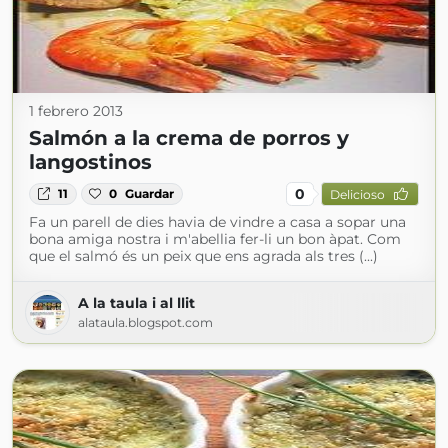
1 febrero 2013
Salmón a la crema de porros y
langostinos
0
11
0
Guardar
Delicioso
Fa un parell de dies havia de vindre a casa a sopar una
bona amiga nostra i m'abellia fer-li un bon àpat. Com
que el salmó és un peix que ens agrada als tres (...)
A la taula i al llit
alataula.blogspot.com