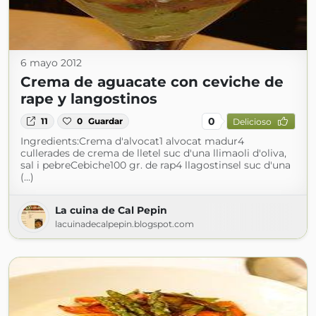
6 mayo 2012
Crema de aguacate con ceviche de
rape y langostinos
0
11
0
Guardar
Delicioso
Ingredients:Crema d'alvocat1 alvocat madur4
cullerades de crema de lletel suc d'una llimaoli d'oliva,
sal i pebreCebiche100 gr. de rap4 llagostinsel suc d'una
(...)
La cuina de Cal Pepin
lacuinadecalpepin.blogspot.com