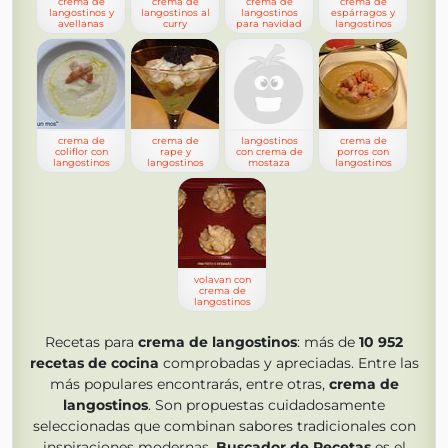
crema de
crema de
crema de
crema de
langostinos y
langostinos al
langostinos
espárragos y
avellanas
curry
para navidad
langostinos
crema de
crema de
langostinos
crema de
coliflor con
rape y
con crema de
porros con
langostinos
langostinos
mostaza
langostinos
volavan con
crema de
langostinos
Recetas para
crema de langostinos
: más de
10 952
recetas de cocina
comprobadas y apreciadas. Entre las
más populares encontrarás, entre otras,
crema de
langostinos
. Son propuestas cuidadosamente
seleccionadas que combinan sabores tradicionales con
inspiraciones modernas.
Buscador de Recetas
es el