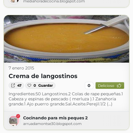
mediahoradecocina.blogspot.com
7 enero 2015
Crema de langostinos
0
47
0
Guardar
Delicioso
Ingredientes:50 Langostinos.2 Colas de rape pequeñas.1
Cabeza y espinas de pescado ( merluza ).1 Zanahoria
grande.1 Ajo puerro grande.Sal.Aceite.Perejil.1/2 (...)
Cocinando para mis peques 2
arruadamontse30.blogspot.com