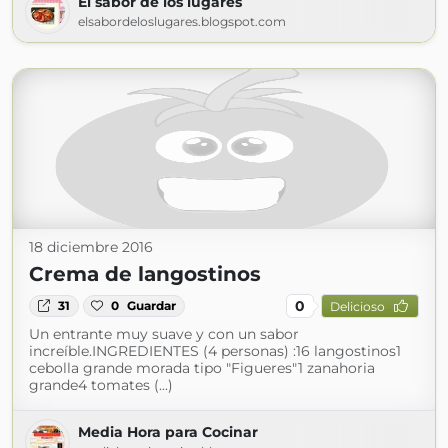
El sabor de los lugares
elsabordeloslugares.blogspot.com
18 diciembre 2016
Crema de langostinos
0
31
0
Guardar
Delicioso
Un entrante muy suave y con un sabor
increíble.INGREDIENTES (4 personas) :16 langostinos1
cebolla grande morada tipo "Figueres"1 zanahoria
grande4 tomates (...)
Media Hora para Cocinar