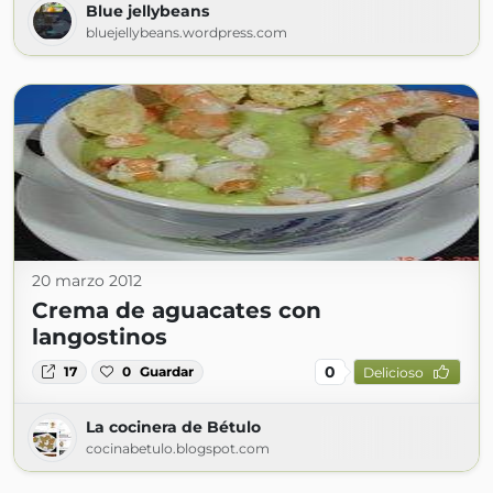
Blue jellybeans
bluejellybeans.wordpress.com
20 marzo 2012
Crema de aguacates con
langostinos
0
17
0
Guardar
Delicioso
La cocinera de Bétulo
cocinabetulo.blogspot.com