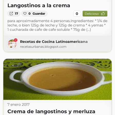
Langostinos a la crema
0
17
0
Guardar
Delicioso
para aproximadamente 4 personas.Ingredientes: * 1/4 de
leche, o bien 125g de leche y 125g de crema * 4 yemas *
1 cucharada de cafe de cafe soluble * 75g de (...)
Recetas de Cocina Latinoamericana
recetasurbanas.blogspot.com
7 enero 2017
Crema de langostinos y merluza