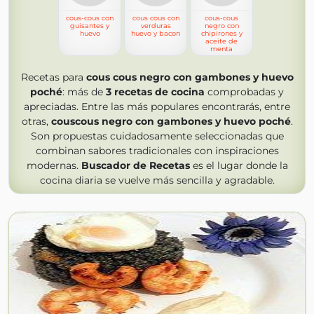
cous-cous con
cous cous con
cous-cous
guisantes y
verduras
negro con
huevo
huevo y bacon
chipirones y
aceite de
menta
Recetas para
cous cous negro con gambones y huevo
poché
: más de
3
recetas de cocina
comprobadas y
apreciadas. Entre las más populares encontrarás, entre
otras,
couscous negro con gambones y huevo poché
.
Son propuestas cuidadosamente seleccionadas que
combinan sabores tradicionales con inspiraciones
modernas.
Buscador de Recetas
es el lugar donde la
cocina diaria se vuelve más sencilla y agradable.