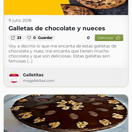
9 julio 2018
Galletas de chocolate y nueces
0
23
0
Guardar
Delicioso
Voy a decirte lo que me encanta de estas galletas de
chocolate y nuez; me encanta que tienen mucho
chocolate y que son deliciosas. Estas galletas son
famosas (...)
Galletitas
misgalletitas.com