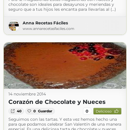
chocolate son ideales para desayunos y meriendas y
seguro que a tus hijos les encanta para llevarlas al (...)
Anna Recetas Fáciles
www.annarecetasfaciles.com
14 noviembre 2014
Corazón de Chocolate y Nueces
0
40
0
Guardar
Delicioso
Seguimos con las tartas. Y esta vez hemos hecho una
para que podamos celebrar San Valentín de una manera
especial. Es una deliciosa tarta de chocolate y nueces