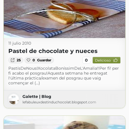
11 julio 2010
Pastel de chocolate y nueces
0
25
0
Guardar
Delicioso
PastísDeNousIXocolataBoníssimDeL'Amalia!!Per fi! per
fi acabo el posgrau!Aquesta setmana he entregat
l'última pràctica/examen del posgrau que vaig
començar el (...)
Galette | Blog
lefabuleuxdestinduchocolat.blogspot.com