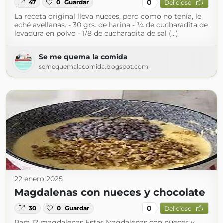
0
47
0
Guardar
Delicioso
La receta original lleva nueces, pero como no tenía, le
eché avellanas. - 30 grs. de harina - ¼ de cucharadita de
levadura en polvo - 1/8 de cucharadita de sal (...)
Se me quema la comida
semequemalacomida.blogspot.com
22 enero 2025
Magdalenas con nueces y chocolate
0
30
0
Guardar
Delicioso
Para 12 magdalenas Estas Magdalenas con nueces y