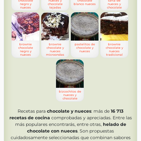
chocolate
nueces y
chocolate
tarta de
negro y
chocolate
blanco nueces
nueces y
nueces
tejadas
chocolate
brownie
brownie
pastelitos de
brownie
chocolate
chocolate y
chocolate y
chocolate y
negro y
nueces
nueces
nueces
nueces
microondas
tradicional
bizcochitos de
nueces y
chocolate
Recetas para
chocolate y nueces
: más de
16 713
recetas de cocina
comprobadas y apreciadas. Entre las
más populares encontrarás, entre otras,
helado de
chocolate con nueces
. Son propuestas
cuidadosamente seleccionadas que combinan sabores