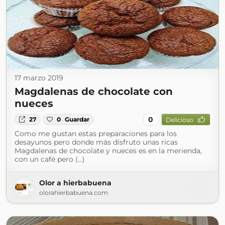
17 marzo 2019
Magdalenas de chocolate con
nueces
0
27
0
Guardar
Delicioso
Como me gustan estas preparaciones para los
desayunos pero donde más disfruto unas ricas
Magdalenas de chocolate y nueces es en la merienda,
con un café pero (...)
Olor a hierbabuena
olorahierbabuena.com