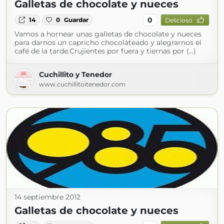
Galletas de chocolate y nueces
0
14
0
Guardar
Delicioso
Vamos a hornear unas galletas de chocolate y nueces
para darnos un capricho chocolateado y alegrarnos el
café de la tarde.Crujientes por fuera y tiernas por (...)
Cuchillito y Tenedor
www.cuchillitoitenedor.com
14 septiembre 2012
Galletas de chocolate y nueces