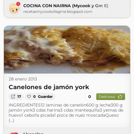
COCINA CON NAIRNA (Mycook y Gm E)
recetasmycookollagme.blogspot.com
28 enero 2013
Canelones de jamón york
0
17
0
Guardar
Delicioso
INGREDIENTES12 laminas de canelón600 g leche300 g
jamón york3 cdas harina3 cdas mantequilla3 yemas de
huevo1 cebolla picada1 pizca de nuez moscadaQueso
(...)