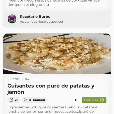
meencontrécon estos canelones de york que vihace
tiempoen el blog de (...)
Recetario Burbu
recetarioburbu.blogspot.com
25 abril 2014
Guisantes con puré de patatas y
jamón
0
25
0
Guardar
Delicioso
Ingredientes:600 g de guisantes1 cebolla3 patatas1
loncha de jamón serrano1 huevoaceitesalpuré de