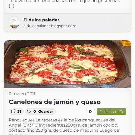
Todavía no conozco una casa en la que no gusten las
(...)
El dulce paladar
eldulcepaladar.blogspot.com
3 marzo 2011
Canelones de jamón y queso
0
31
0
Guardar
Delicioso
Panqueques:La recetas es la de los panqueques del
Ángel (21/3/10)Ingredientes250grs. de jamón cocido,
cortado fino.250 grs. de queso de máquina.Luego de