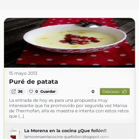
15 mayo 2013
Puré de patata
0
36
0
Guardar
Delicioso
La entrada de hoy es para una propuesta muy
interesante que ha promovido por segunda vez Marisa
de Thermofan, ella es maestra e intenta con estos retos
que (...)
La Morena en la cocina ¡¡Que follón!!
lamorenaenlacocina-quefollon.blogspot.com