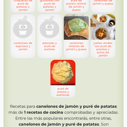
croquetas de
guisantes con
puré de
canelones de
puré de
puré de
patata relleno
jamón y queso
patatas y
patatas y
de jamón y
jamón
jamón
queso
canelones de
pescado y
canelones
judías verdes
espinaca y
puré de
rellenos de
con puré de
jamón
patatas
jamón y queso
patatas y
polvo de
jamón
puré de
patata y
avellanas
Recetas para
canelones de jamón y puré de patatas
:
más de
1
recetas de cocina
comprobadas y apreciadas.
Entre las más populares encontrarás, entre otras,
canelones de jamón y puré de patatas
. Son