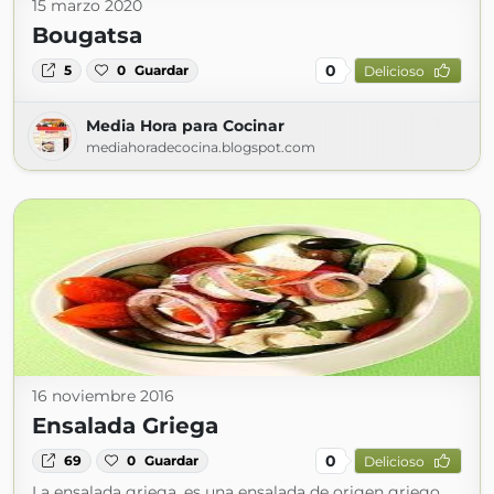
15 marzo 2020
Bougatsa
0
5
0
Guardar
Delicioso
Media Hora para Cocinar
mediahoradecocina.blogspot.com
16 noviembre 2016
Ensalada Griega
0
69
0
Guardar
Delicioso
La ensalada griega, es una ensalada de origen griego,