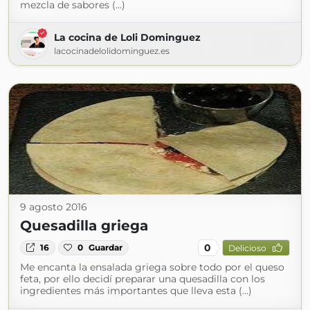
mezcla de sabores (...)
La cocina de Loli Dominguez
lacocinadelolidominguez.es
9 agosto 2016
Quesadilla griega
0
16
0
Guardar
Delicioso
Me encanta la ensalada griega sobre todo por el queso
feta, por ello decidí preparar una quesadilla con los
ingredientes más importantes que lleva esta (...)