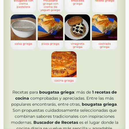
bougatsa con
moussaka
ensalada
receta griega
crema
griega con
griega
pastelera
crema de
yogurt griego
salsa griega
pizza griega
vinagreta
costrada
griega
griega
cocina griega
Recetas para
bougatsa griega
: más de
1
recetas de
cocina
comprobadas y apreciadas. Entre las más
populares encontrarás, entre otras,
bougatsa griega
.
Son propuestas cuidadosamente seleccionadas que
combinan sabores tradicionales con inspiraciones
modernas.
Buscador de Recetas
es el lugar donde la
cocina diaria se vuelve más sencilla y agradable.