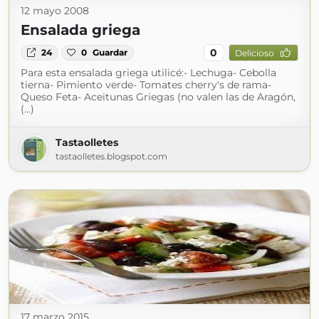
12 mayo 2008
Ensalada griega
0
24
0
Guardar
Delicioso
Para esta ensalada griega utilicé:- Lechuga- Cebolla
tierna- Pimiento verde- Tomates cherry's de rama-
Queso Feta- Aceitunas Griegas (no valen las de Aragón,
(...)
Tastaolletes
tastaolletes.blogspot.com
17 marzo 2015