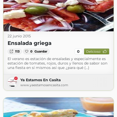
22 junio 2015
Ensalada griega
0
113
0
Guardar
Delicioso
El verano es estación de ensaladas y especialmente es
estación de tomates, rojos, duros y llenos de sabor son
una fiesta en sí mismos así que ¿para qué (...)
Ya Estamos En Casita
www.yaestamosencasita.com