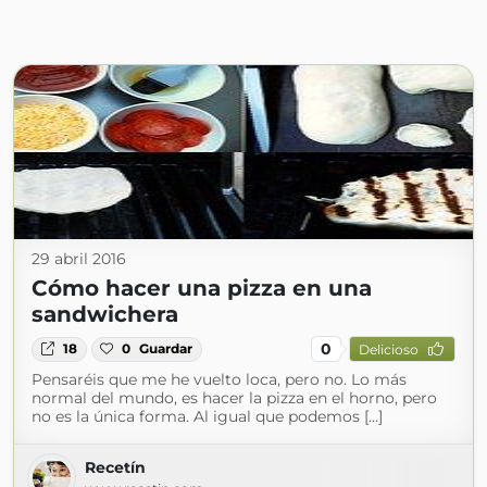
29 abril 2016
Cómo hacer una pizza en una
sandwichera
0
18
0
Guardar
Delicioso
Pensaréis que me he vuelto loca, pero no. Lo más
normal del mundo, es hacer la pizza en el horno, pero
no es la única forma. Al igual que podemos […]
Recetín