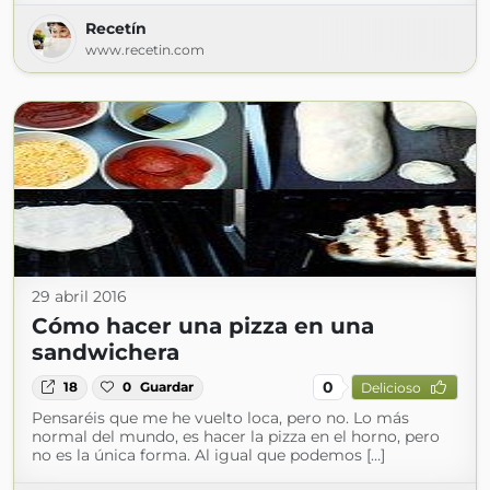
Recetín
www.recetin.com
29 abril 2016
Cómo hacer una pizza en una
sandwichera
0
18
0
Guardar
Delicioso
Pensaréis que me he vuelto loca, pero no. Lo más
normal del mundo, es hacer la pizza en el horno, pero
no es la única forma. Al igual que podemos […]