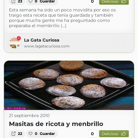
0
23
0
Guardar
Delicioso
Esta semana ha sido un poco movidita por eso os
traigo esta receta que tenía guardada y también
porque mucha gente me ha preguntado como
preparaba el membrillo (...)
La Gata Curiosa
www.lagatacuriosa.com
21 septiembre 2010
Masitas de ricota y menbrillo
0
22
0
Guardar
Delicioso