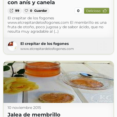
con anís y canela
0
99
0
Guardar
Delicioso
El crepitar de los fogones
www.elcrepitardelosfogones.com El membrillo es una
fruta de otoño, poco jugosa y de sabor ácido, que no
resulta muy agradable al (...)
El crepitar de los fogones
www.elcrepitardelosfogones.com
10 noviembre 2015
Jalea de membrillo