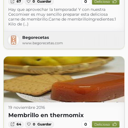
0
67
0
Guardar
Delicioso
Hay que aprovechar la temporada! Y con nuestra
Cecomixer es muy sencillo preparar esta deliciosa
carne de membrillo.Carne de membrilloIngredientes:1
Kilo de (...)
Begorecetas
www.begorecetas.com
19 noviembre 2016
Membrillo en thermomix
0
64
0
Guardar
Delicioso