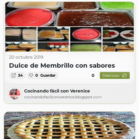
20 octubre 2019
Dulce de Membrillo con sabores
0
34
0
Guardar
Delicioso
Cocinando fácil con Verenice
cocinandofacilconverenice.blogspot.com