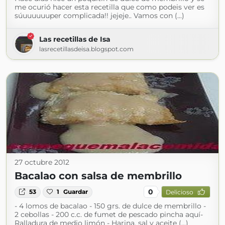
me ocurió hacer esta recetilla que como podeis ver es
súuuuuuuper complicada!! jejeje.. Vamos con (...)
Las recetillas de Isa
lasrecetillasdeisa.blogspot.com
27 octubre 2012
Bacalao con salsa de membrillo
0
53
1
Guardar
Delicioso
- 4 lomos de bacalao - 150 grs. de dulce de membrillo -
2 cebollas - 200 c.c. de fumet de pescado pincha aquí-
Ralladura de medio limón - Harina, sal y aceite (...)