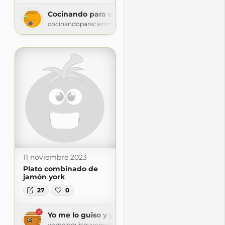
Cocinando para cien mil vikingos, ¿Qué hago d
cocinandoparacienmilvikingos.blogspot.com
11 noviembre 2023
Plato combinado de
jamón york
27
0
Yo me lo guiso y yo me lo como
yomeloguisoyyomelocomo2020.blogspot.com