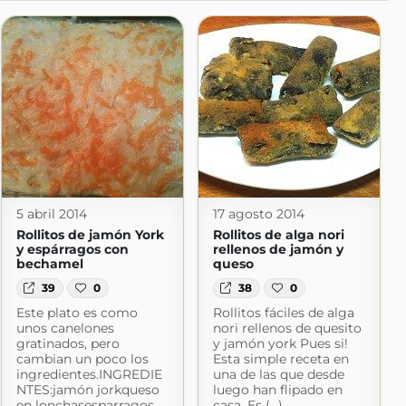
5 abril 2014
17 agosto 2014
Rollitos de jamón York
Rollitos de alga nori
y espárragos con
rellenos de jamón y
bechamel
queso
39
0
38
0
Este plato es como
Rollitos fáciles de alga
unos canelones
nori rellenos de quesito
gratinados, pero
y jamón york Pues si!
cambian un poco los
Esta simple receta en
ingredientes.INGREDIE
una de las que desde
NTES:jamón jorkqueso
luego han flipado en
en lonchasesparragos
casa. Es (...)