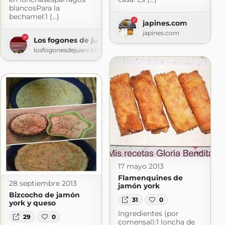
blancosPara la
bechamel:1 (...)
japines.com
. Pintxos,tapas,aperitivos,entrantes,pinchos,canapes facil
japines.com
Los fogones de juani
losfogonesdejuani.blogspot.com
17 mayo 2013
Flamenquines de
28 septiembre 2013
jamón york
Bizcocho de jamón
31
0
york y queso
Ingredientes (por
29
0
comensal):1 loncha de