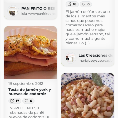
18
0
PAN FRITO O REBANÁS
El jamón de York es uno
lola-wwwpanfritoorebanas.blogspot.com
de los alimentos más
sanos que podemos
comernos.Pero para
nada es mucho mejor
que eljamón serrano, tal
y como mucha gente
piensa. Lo (...)
te
Las Creaciones de M
rte.com
mariajoseysuscreacione
19 septiembre 2012
Tosta de jamón york y
huevos de codorniz
17
0
INGREDIENTES8
rebanadas de pan16
huevos de codorniz100