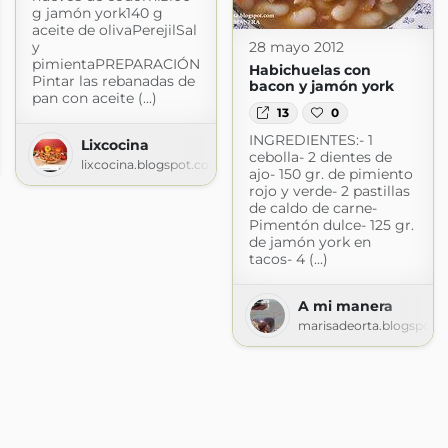
g jamón york140 g
aceite de olivaPerejilSal
28 mayo 2012
y
pimientaPREPARACIÓN
Habichuelas con
Pintar las rebanadas de
bacon y jamón york
pan con aceite (...)
13
0
INGREDIENTES:- 1
ANÁS
Lixcocina
cebolla- 2 dientes de
anas.blogspot.com
lixcocina.blogspot.com
ajo- 150 gr. de pimiento
rojo y verde- 2 pastillas
de caldo de carne-
Pimentón dulce- 125 gr.
de jamón york en
tacos- 4 (...)
A mi manera
marisadeorta.blogspot.