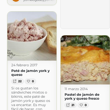
24 febrero 2017
Paté de jamón york y
queso
22
0
Si os gustan los
11 marzo 2014
sándwiches mixtos o
Pastel de jamón de
bikinis, este paté de
york y queso fresco
jamón york y queso os
va encantar. Es muy
21
0
fácil de hacer, con