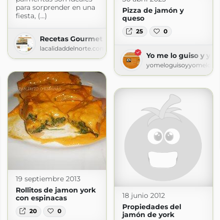
para sorprender en una
Pizza de jamón y
fiesta, (...)
queso
25
0
Recetas Gourmet – LaCalidadDelNorte
lacalidaddelnorte.com
Yo me lo guiso y yo
yomeloguisoyyomeloco
19 septiembre 2013
Rollitos de jamon york
18 junio 2012
con espinacas
Propiedades del
20
0
jamón de york