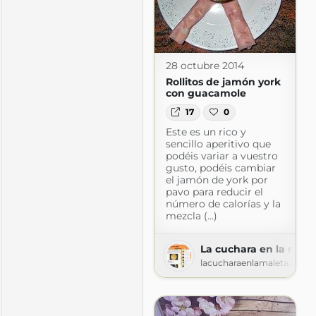
28 octubre 2014
Rollitos de jamón york
con guacamole
17
0
Este es un rico y
sencillo aperitivo que
aría José
podéis variar a vuestro
s.blogspot.com
gusto, podéis cambiar
el jamón de york por
pavo para reducir el
número de calorías y la
mezcla (...)
La cuchara en la male
lacucharaenlamaleta.blog