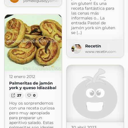
yomeloguisoyyomelocomo2020.blogspot.com
sin gluten! Es una
e comer hoy?
receta fantástica para
las cenas más
informales o... La
entrada Pastel de
jamón york sin gluten
se (...)
Recetín
www.recetin.com
12 enero 2012
Palmeritas de jamón
york y queso Idiazábal
27
0
Hoy os sorprendemos
con una receta curiosa
pero muy apropiada
para preparar un
aperitivo salado. Estas
30 abril 2023
palmeritas son ideales