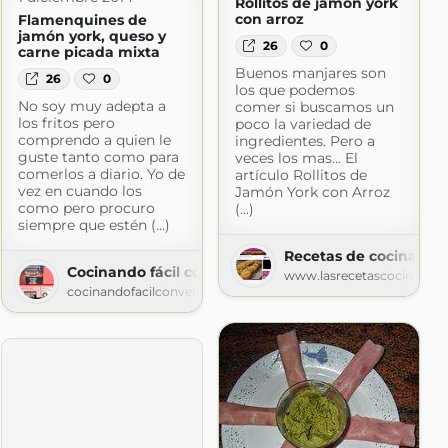
Rollitos de jamón york
con arroz
Flamenquines de
jamón york, queso y
26
0
carne picada mixta
Buenos manjares son
26
0
los que podemos
No soy muy adepta a
comer si buscamos un
 me lo como
los fritos pero
poco la variedad de
mo2020.blogspot.com
comprendo a quien le
ingredientes. Pero a
guste tanto como para
veces los mas... El
comerlos a diario. Yo de
artículo Rollitos de
vez en cuando los
Jamón York con Arroz
como pero procuro
(...)
siempre que estén (...)
Recetas de cocina
Cocinando fácil con Verenice
www.lasrecetascocina.co
cocinandofacilconverenice.blogspot.com