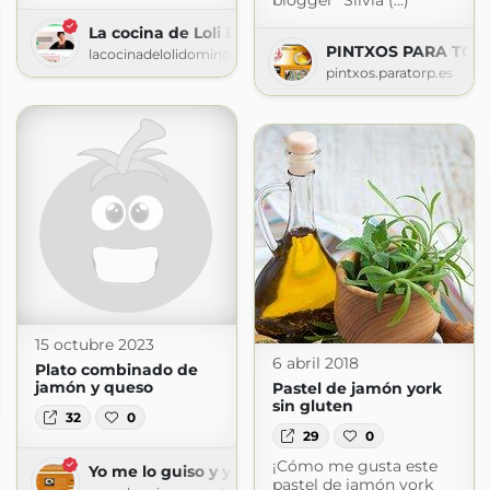
blogger "Silvia (...)
La cocina de Loli Dominguez
PINTXOS PARA TORPES
lacocinadelolidominguez.es
pintxos.paratorp.es
15 octubre 2023
6 abril 2018
Plato combinado de
ndil
jamón y queso
Pastel de jamón york
blogspot.com
sin gluten
32
0
29
0
¡Cómo me gusta este
Yo me lo guiso y yo me lo como
pastel de jamón york