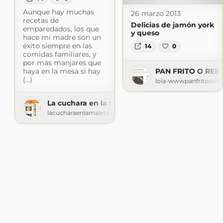
Aunque hay muchas
26 marzo 2013
recetas de
Delicias de jamón york
emparedados, los que
y queso
hace mi madre son un
éxito siempre en las
14
0
comidas familiares, y
por más manjares que
PAN FRITO O REB
haya en la mesa si hay
(...)
lola-wwwpanfritooreb
La cuchara en la maleta
lacucharaenlamaleta.blogspot.com