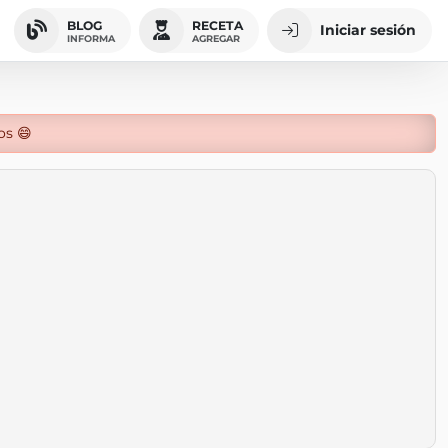
BLOG
RECETA
Iniciar sesión
INFORMA
AGREGAR
os 😄