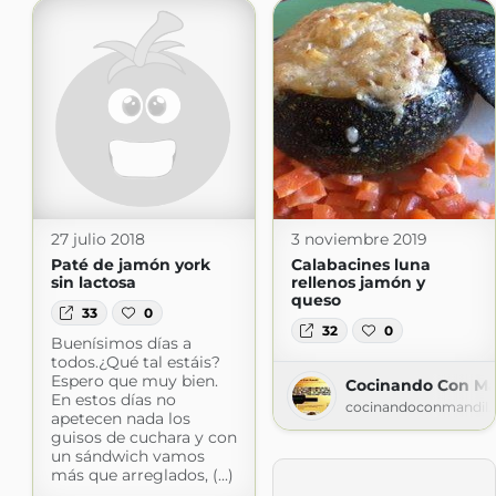
27 julio 2018
3 noviembre 2019
Paté de jamón york
Calabacines luna
sin lactosa
rellenos jamón y
queso
33
0
32
0
Buenísimos días a
todos.¿Qué tal estáis?
Espero que muy bien.
Cocinando Con Ma
En estos días no
cocinandoconmandil.
apetecen nada los
guisos de cuchara y con
un sándwich vamos
más que arreglados, (...)