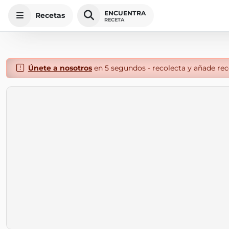
ENCUENTRA
Recetas
RECETA
Únete a nosotros
en 5 segundos - recolecta y añade rece