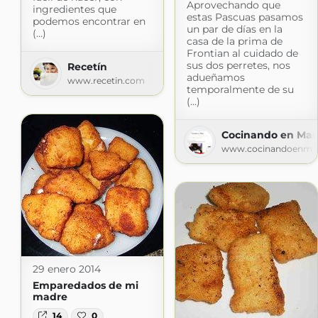
Aprovechando que
ingredientes que
estas Pascuas pasamos
podemos encontrar en
un par de días en la
(...)
casa de la prima de
Frontian al cuidado de
sus dos perretes, nos
Recetín
adueñamos
www.recetin.com
temporalmente de su
(...)
Cocinando en Mar
www.cocinandoenma
29 enero 2014
Emparedados de mi
madre
14
0