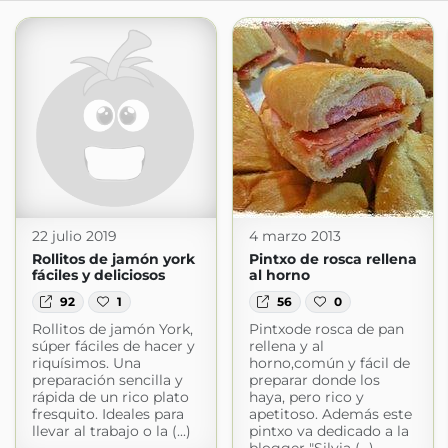
22 julio 2019
4 marzo 2013
Rollitos de jamón york
Pintxo de rosca rellena
fáciles y deliciosos
al horno
92
1
56
0
Rollitos de jamón York,
Pintxode rosca de pan
súper fáciles de hacer y
rellena y al
riquísimos. Una
horno,común y fácil de
preparación sencilla y
preparar donde los
rápida de un rico plato
haya, pero rico y
fresquito. Ideales para
apetitoso. Además este
llevar al trabajo o la (...)
pintxo va dedicado a la