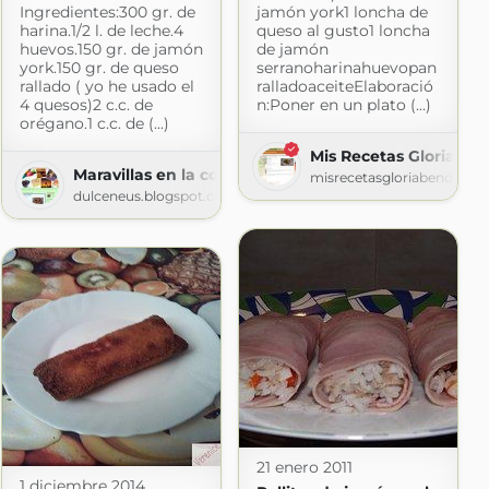
Ingredientes:300 gr. de
jamón york1 loncha de
harina.1/2 l. de leche.4
queso al gusto1 loncha
huevos.150 gr. de jamón
de jamón
york.150 gr. de queso
serranoharinahuevopan
rallado ( yo he usado el
ralladoaceiteElaboració
4 quesos)2 c.c. de
n:Poner en un plato (...)
orégano.1 c.c. de (...)
Mis Recetas Gloria Be
Maravillas en la cocina
misrecetasgloriabendita.b
dulceneus.blogspot.com
21 enero 2011
1 diciembre 2014