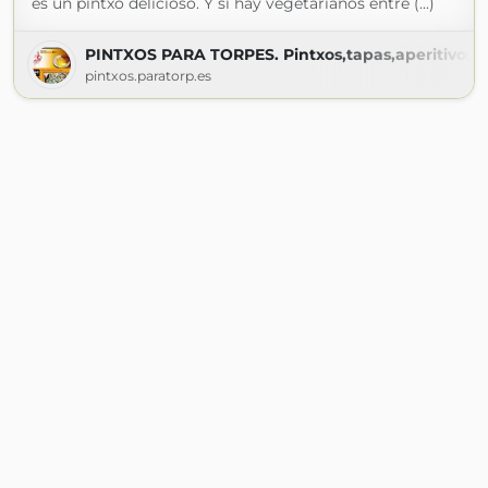
es un pintxo delicioso. Y si hay vegetarianos entre (...)
PINTXOS PARA TORPES. Pintxos,tapas,aperitivos,en
pintxos.paratorp.es