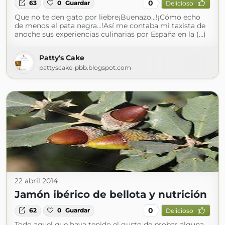
0
63
0
Guardar
Delicioso
Que no te den gato por liebre¡Buenazo...!¡Cómo echo
de menos el pata negra...!Así me contaba mi taxista de
anoche sus experiencias culinarias por España en la (...)
Patty's Cake
pattyscake-pbb.blogspot.com
22 abril 2014
Jamón ibérico de bellota y nutrición
0
62
0
Guardar
Delicioso
Todo aquel que haya tenido el gusto de probar alguna