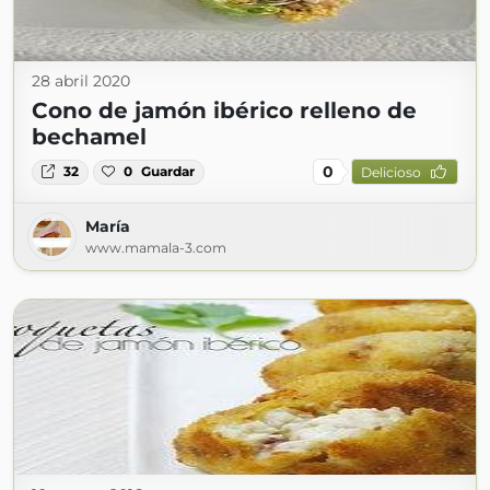
28 abril 2020
Cono de jamón ibérico relleno de
bechamel
0
32
0
Guardar
Delicioso
María
www.mamala-3.com