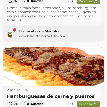
0
74
0
Guardar
Delicioso
Pese a la mala fama inmerecida, si una hamburguesa
está elaborada con una buena carne, hecha jugosa en
una parrilla o plancha y acompañada de unas papas
fritas (...)
Las recetas de Martuka
www.lasrecetasdemartuka.com
2 marzo 2017
Hamburguesas de carne y puerros
0
73
0
Guardar
Delicioso