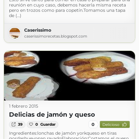
reunión en cuyo caso, debemos hacerla misma receta
pero en trozos como para copetín.Tomamos una tapa
de (...)
Caserissimo
caserissimorecetas.blogspot.com
1 febrero 2015
Delicias de jamón y queso
0
39
0
Guardar
Delicioso
Ingredientes:lonchas de jamón yorkqueso en tiras
gordashuevopan rayadoElaboración:Cortamos el queso