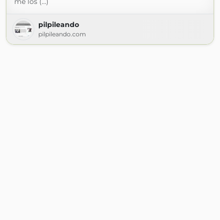
me los (...)
pilpileando
pilpileando.com