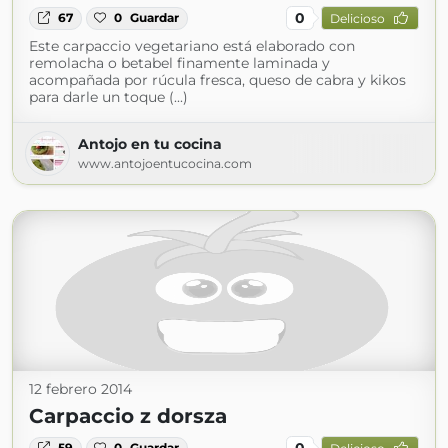
0
67
0
Guardar
Delicioso
Este carpaccio vegetariano está elaborado con
remolacha o betabel finamente laminada y
acompañada por rúcula fresca, queso de cabra y kikos
para darle un toque (...)
Antojo en tu cocina
www.antojoentucocina.com
12 febrero 2014
Carpaccio z dorsza
0
59
0
Guardar