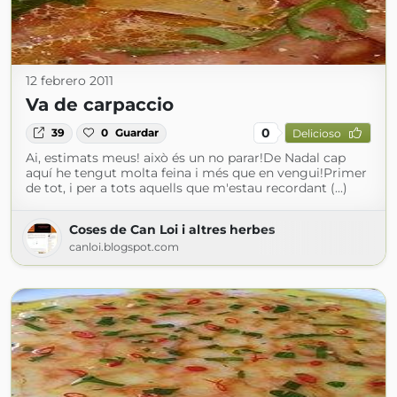
12 febrero 2011
Va de carpaccio
0
39
0
Guardar
Delicioso
Ai, estimats meus! això és un no parar!De Nadal cap
aquí he tengut molta feina i més que en vengui!Primer
de tot, i per a tots aquells que m'estau recordant (...)
Coses de Can Loi i altres herbes
canloi.blogspot.com