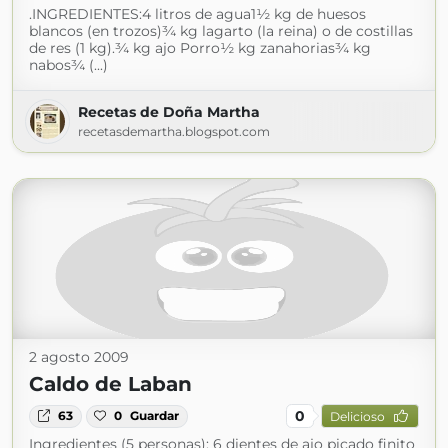
.INGREDIENTES:4 litros de agua1½ kg de huesos
blancos (en trozos)¾ kg lagarto (la reina) o de costillas
de res (1 kg).¾ kg ajo Porro½ kg zanahorias¾ kg
nabos¾ (...)
Recetas de Doña Martha
recetasdemartha.blogspot.com
2 agosto 2009
Caldo de Laban
0
63
0
Guardar
Delicioso
Ingredientes (5 personas): 6 dientes de ajo picado finito