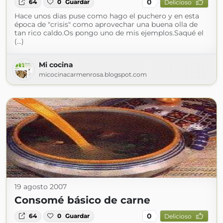
0
64
0
Guardar
Delicioso
Hace unos dias puse como hago el puchero y en esta
época de "crisis" como aprovechar una buena olla de
tan rico caldo.Os pongo uno de mis ejemplos.Saqué el
(...)
Mi cocina
micocinacarmenrosa.blogspot.com
19 agosto 2007
Consomé básico de carne
0
64
0
Guardar
Delicioso