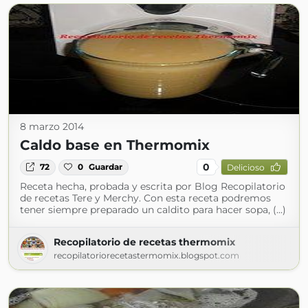
8 marzo 2014
Caldo base en Thermomix
0
72
0
Guardar
Delicioso
Receta hecha, probada y escrita por Blog Recopilatorio
de recetas Tere y Merchy. Con esta receta podremos
tener siempre preparado un caldito para hacer sopa, (...)
Recopilatorio de recetas thermomix
recopilatoriorecetastermomix.blogspot.com