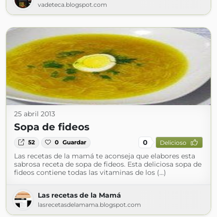
vadeteca.blogspot.com
25 abril 2013
Sopa de fideos
0
52
0
Guardar
Delicioso
Las recetas de la mamá te aconseja que elabores esta
sabrosa receta de sopa de fideos. Esta deliciosa sopa de
fideos contiene todas las vitaminas de los (...)
Las recetas de la Mamá
lasrecetasdelamama.blogspot.com