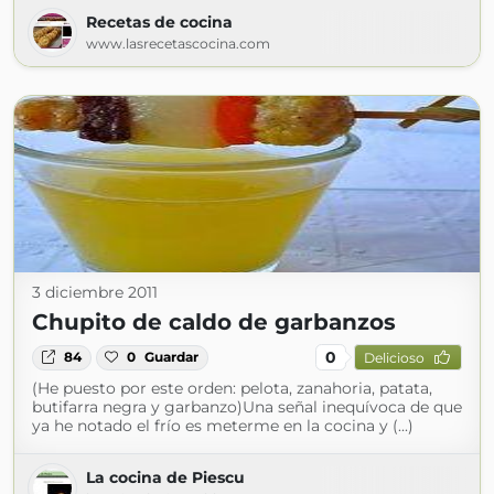
Recetas de cocina
www.lasrecetascocina.com
3 diciembre 2011
Chupito de caldo de garbanzos
0
84
0
Guardar
Delicioso
(He puesto por este orden: pelota, zanahoria, patata,
butifarra negra y garbanzo)Una señal inequívoca de que
ya he notado el frío es meterme en la cocina y (...)
La cocina de Piescu