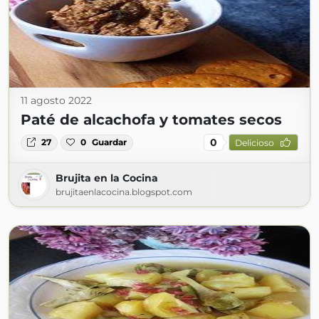
11 agosto 2022
Paté de alcachofa y tomates secos
0
27
0
Guardar
Delicioso
Brujita en la Cocina
brujitaenlacocina.blogspot.com