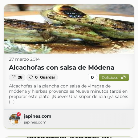
27 marzo 2014
Alcachofas con salsa de Módena
0
28
0
Guardar
Delicioso
Alcachofas a la plancha con salsa de vinagre de
módena y hierbas provenzales Nueve minutos tardé en
preparar este plato. ¡Nueve! Una súper delicia (ya sabéis
(...)
japines.com
japines.com