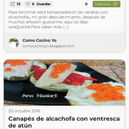
0
13
0
Guardar
Delicioso
Para terminar esta temporadacon las recetas con
alcachofas, mi gran descubrimiento, después de
muchos añossin gustarme, aquí os dejo
unaQuiche.Para saber más (...)
Como Cocino Yo
comococinoyo.blogspot.com
20 octubre 2016
Canapés de alcachofa con ventresca
de atún