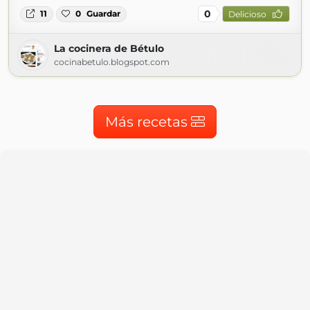
0
11
0
Guardar
Delicioso
La cocinera de Bétulo
cocinabetulo.blogspot.com
Más recetas