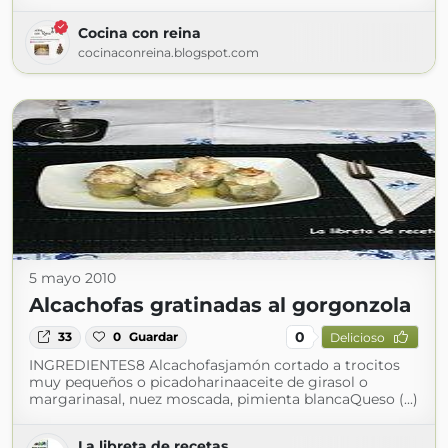
Cocina con reina
cocinaconreina.blogspot.com
5 mayo 2010
Alcachofas gratinadas al gorgonzola
0
33
0
Guardar
Delicioso
INGREDIENTES8 Alcachofasjamón cortado a trocitos
muy pequeños o picadoharinaaceite de girasol o
margarinasal, nuez moscada, pimienta blancaQueso (...)
La libreta de recetas