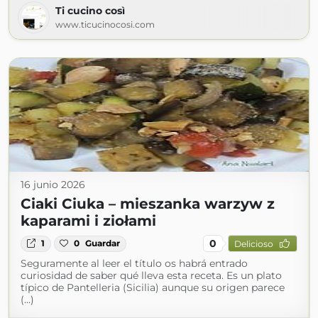
Ti cucino così
www.ticucinocosi.com
16 junio 2026
Ciaki Ciuka – mieszanka warzyw z
kaparami i ziołami
0
1
0
Guardar
Delicioso
Seguramente al leer el título os habrá entrado
curiosidad de saber qué lleva esta receta. Es un plato
típico de Pantelleria (Sicilia) aunque su origen parece
(...)