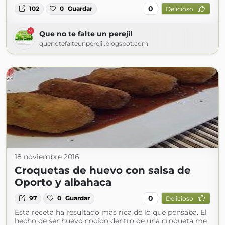
0
102
0
Guardar
Delicioso
Que no te falte un perejil
quenotefalteunperejil.blogspot.com
18 noviembre 2016
Croquetas de huevo con salsa de
Oporto y albahaca
0
97
0
Guardar
Delicioso
Esta receta ha resultado mas rica de lo que pensaba. El
hecho de ser huevo cocido dentro de una croqueta me