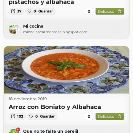
pistachos y albahaca
0
37
0
Guardar
Delicioso
Mi cocina
micocinacarmenrosa.blogspot.com
18 noviembre 2019
Arroz con Boniato y Albahaca
0
102
0
Guardar
Delicioso
Que no te falte un perejil