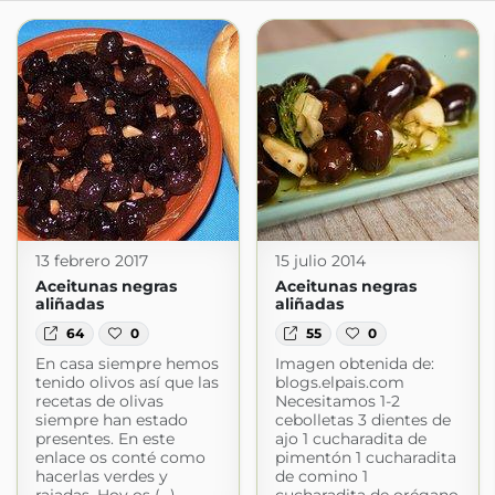
13 febrero 2017
15 julio 2014
Aceitunas negras
Aceitunas negras
aliñadas
aliñadas
64
0
55
0
En casa siempre hemos
Imagen obtenida de:
tenido olivos así que las
blogs.elpais.com
recetas de olivas
Necesitamos 1-2
siempre han estado
cebolletas 3 dientes de
presentes. En este
ajo 1 cucharadita de
enlace os conté como
pimentón 1 cucharadita
hacerlas verdes y
de comino 1