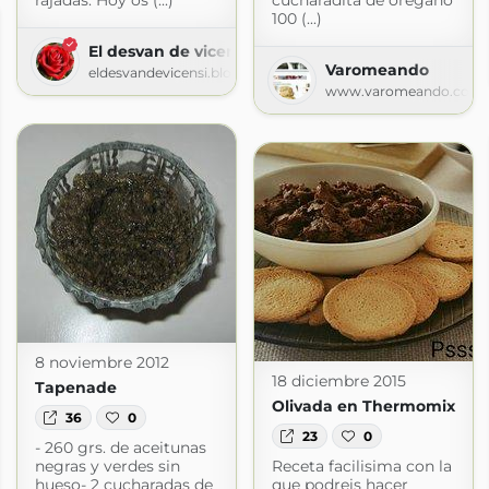
rajadas. Hoy os (...)
cucharadita de orégano
100 (...)
El desvan de vicensi
Varomeando
eldesvandevicensi.blogspot.com
www.varomeando.com
8 noviembre 2012
18 diciembre 2015
Tapenade
Olivada en Thermomix
36
0
23
0
- 260 grs. de aceitunas
negras y verdes sin
Receta facilisima con la
hueso- 2 cucharadas de
que podreis hacer