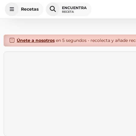
ENCUENTRA
Recetas
RECETA
Únete a nosotros
en 5 segundos - recolecta y añade rece