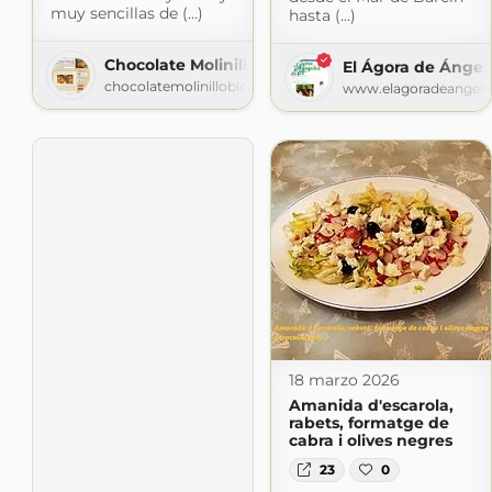
muy sencillas de (...)
hasta (...)
Chocolate Molinillo
El Ágora de Ángel
chocolatemolinilloblog.blogspot.com
www.elagoradeangele
18 marzo 2026
Amanida d'escarola,
rabets, formatge de
cabra i olives negres
23
0