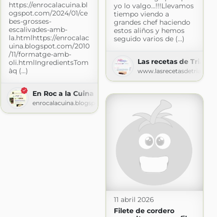
https://enrocalacuina.bl
yo lo valgo...!!!Llevamos
ogspot.com/2024/01/ce
tiempo viendo a
bes-grosses-
grandes chef haciendo
escalivades-amb-
estos aliños y hemos
la.htmlhttps://enrocalac
seguido varios de (...)
uina.blogspot.com/2010
/11/formatge-amb-
Las recetas de Triana
oli.htmlIngredientsTom
àq (...)
www.lasrecetasdetriana.c
En Roc a la Cuina
enrocalacuina.blogspot.com
11 abril 2026
Filete de cordero