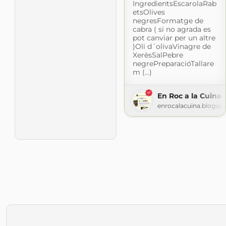
IngredientsEscarolaRab
etsOlives
negresFormatge de
cabra ( si no agrada es
pot canviar per un altre
)Oli d´olivaVinagre de
XerèsSalPebre
negrePreparacióTallare
m (...)
En Roc a la Cuina
enrocalacuina.blogsp