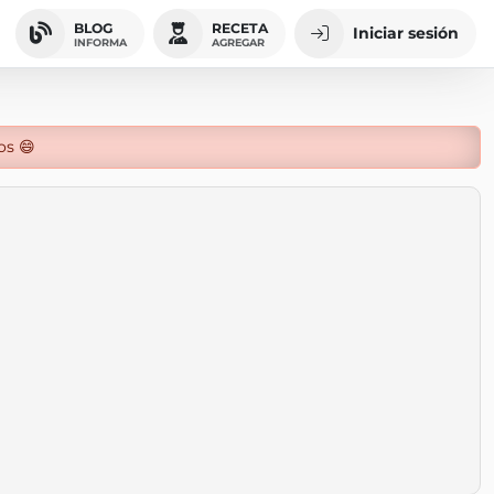
BLOG
RECETA
Iniciar sesión
INFORMA
AGREGAR
os 😄