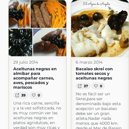
29 julio 2014
6 marzo 2014
Aceitunas negras en
Bacalao skrei con
almíbar para
tomates secos y
acompañar carnes,
aceitunas negras
aves, pescados y
37
0
mariscos
No es fácil ser un
39
0
Skrei,para ser
Una rica carne, sencilla
denominado bajo esta
y a la vez sofisticada, no
acepción un bacalao
es muy común ver las
debe ser un gran
aceitunas negras en
atleta.Nadar nada
platos agridulces, en
menos que 4000 km.
verdad son muy ricas y
desde el Mar de Barein