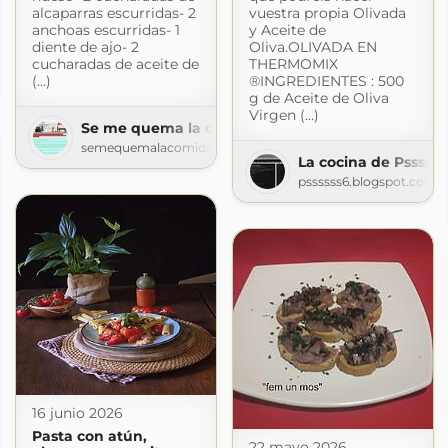
alcaparras escurridas- 2
vuestra propia Olivada
anchoas escurridas- 1
y Aceite de
diente de ajo- 2
Oliva.OLIVADA EN
es
cucharadas de aceite de
THERMOMIX
(...)
®INGREDIENTES : 500
s.com
g de Aceite de Oliva
Virgen (...)
Se me quema la comida
semequemalacomida.blogspot.com
La cocina de Pssssss
pssssss6.blogspot.com
16 junio 2026
Pasta con atún,
22 mayo 2026