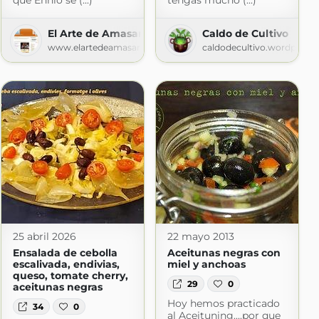
que Ennio se (...)
tengas mucho (...)
El Arte de Amasar Clases de Cocina Personalizadas
Caldo de Cultivo
www.elartedeamasar.com
caldodecultivo.wordpress
25 abril 2026
22 mayo 2013
Ensalada de cebolla
Aceitunas negras con
escalivada, endivias,
miel y anchoas
queso, tomate cherry,
29
0
aceitunas negras
Hoy hemos practicado
34
0
al Aceituning....por que