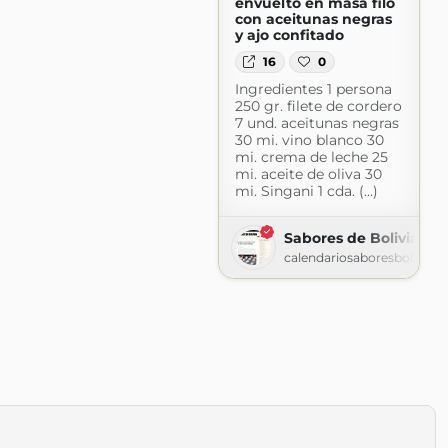
envuelto en masa filo
con aceitunas negras
y ajo confitado
16
0
Ingredientes 1 persona
250 gr. filete de cordero
7 und. aceitunas negras
30 mi. vino blanco 30
mi. crema de leche 25
mi. aceite de oliva 30
mi. Singani 1 cda. (...)
Sabores de Bolivia » 
calendariosaboresbolivia.
m