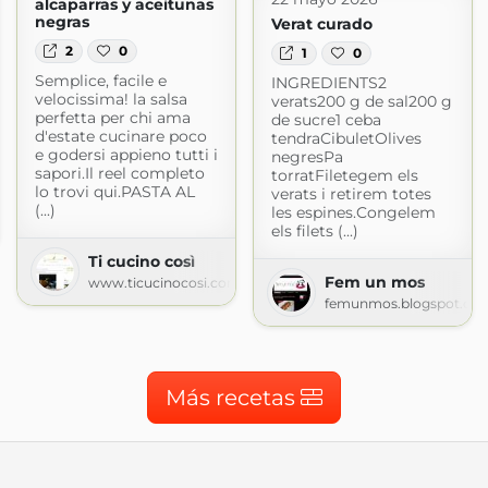
alcaparras y aceitunas
negras
Verat curado
2
0
1
0
Semplice, facile e
INGREDIENTS2
velocissima! la salsa
verats200 g de sal200 g
perfetta per chi ama
de sucre1 ceba
d'estate cucinare poco
tendraCibuletOlives
e godersi appieno tutti i
negresPa
sapori.Il reel completo
torratFiletegem els
lo trovi qui.PASTA AL
verats i retirem totes
(...)
les espines.Congelem
ot.com
els filets (...)
Ti cucino così
Fem un mos
www.ticucinocosi.com
femunmos.blogspot.co
Más recetas