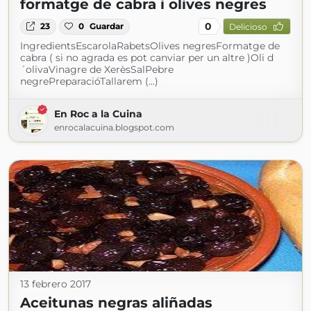
formatge de cabra i olives negres
0
23
0
Guardar
Delicioso
IngredientsEscarolaRabetsOlives negresFormatge de
cabra ( si no agrada es pot canviar per un altre )Oli d
´olivaVinagre de XerèsSalPebre
negrePreparacióTallarem (...)
En Roc a la Cuina
enrocalacuina.blogspot.com
13 febrero 2017
Aceitunas negras aliñadas