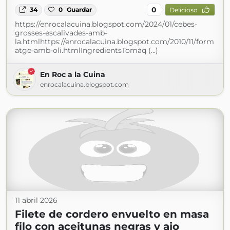
0
34
0
Guardar
Delicioso
https://enrocalacuina.blogspot.com/2024/01/cebes-
grosses-escalivades-amb-
la.htmlhttps://enrocalacuina.blogspot.com/2010/11/form
atge-amb-oli.htmlIngredientsTomàq (...)
En Roc a la Cuina
enrocalacuina.blogspot.com
11 abril 2026
Filete de cordero envuelto en masa
filo con aceitunas negras y ajo