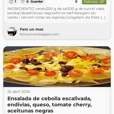
0
1
0
Guardar
Delicioso
INGREDIENTS2 verats200 g de sal200 g de sucre1 ceba
tendraCibuletOlives negresPa torratFiletegem els
verats i retirem totes les espines.Congelem els filets (...)
Fem un mos
femunmos.blogspot.com
25 abril 2026
Ensalada de cebolla escalivada,
endivias, queso, tomate cherry,
aceitunas negras