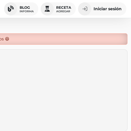
BLOG
RECETA
Iniciar sesión
INFORMA
AGREGAR
os 😄