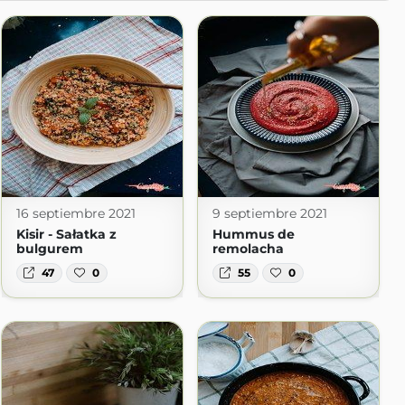
16 septiembre 2021
9 septiembre 2021
Kisir - Sałatka z
Hummus de
bulgurem
remolacha
47
0
55
0