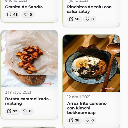
8 julio 2021
1 julio 2021
Granita de Sandía
Pinchitos de tofu con
salsa satay
48
0
58
0
31 mayo 2021
12 abril 2021
Batata caramelizada -
matang
Arroz frito coreano
con kimchi
72
0
bokkeumbap
28
0