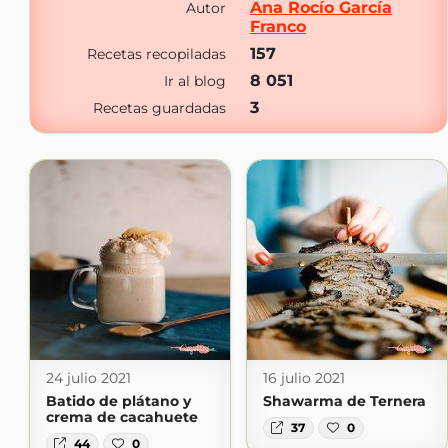
Ana Rocío García
Autor
Franco
157
Recetas recopiladas
8 051
Ir al blog
3
Recetas guardadas
24 julio 2021
16 julio 2021
Batido de plátano y
Shawarma de Ternera
crema de cacahuete
37
0
44
0