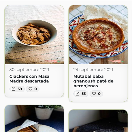
30 septiembre 2021
24 septiembre 2021
Crackers con Masa
Mutabal baba
Madre descartada
ghanoush paté de
berenjenas
39
0
53
0