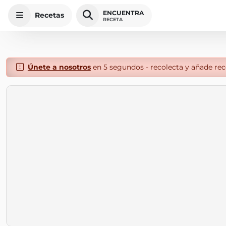
ENCUENTRA
Recetas
RECETA
Únete a nosotros
en 5 segundos - recolecta y añade rece